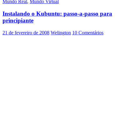
Mundo Real
,
Mundo Virtual
Seu
Linux
Instalando o Kubuntu: passo-a-passo para
personalizado
antes
principiante
do
download
21 de fevereiro de 2008
Welington
10 Comentários
(a
nova
onda
para
LiveCD)