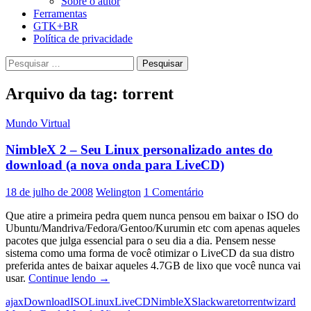
Sobre o autor
Ferramentas
GTK+BR
Política de privacidade
Pesquisar
por:
Arquivo da tag: torrent
Mundo Virtual
NimbleX 2 – Seu Linux personalizado antes do
download (a nova onda para LiveCD)
18 de julho de 2008
Welington
1 Comentário
Que atire a primeira pedra quem nunca pensou em baixar o ISO do
Ubuntu/Mandriva/Fedora/Gentoo/Kurumin etc com apenas aqueles
pacotes que julga essencial para o seu dia a dia. Pensem nesse
sistema como uma forma de você otimizar o LiveCD da sua distro
preferida antes de baixar aqueles 4.7GB de lixo que você nunca vai
NimbleX
usar.
Continue lendo
→
2
ajax
Download
ISO
Linux
LiveCD
NimbleX
Slackware
torrent
wizard
–