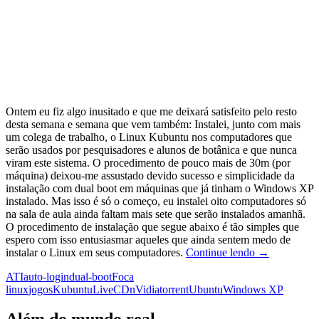
Ontem eu fiz algo inusitado e que me deixará satisfeito pelo resto
desta semana e semana que vem também: Instalei, junto com mais
um colega de trabalho, o Linux Kubuntu nos computadores que
serão usados por pesquisadores e alunos de botânica e que nunca
viram este sistema. O procedimento de pouco mais de 30m (por
máquina) deixou-me assustado devido sucesso e simplicidade da
instalação com dual boot em máquinas que já tinham o Windows XP
instalado. Mas isso é só o começo, eu instalei oito computadores só
na sala de aula ainda faltam mais sete que serão instalados amanhã.
O procedimento de instalação que segue abaixo é tão simples que
espero com isso entusiasmar aqueles que ainda sentem medo de
Instalando
instalar o Linux em seus computadores.
Continue lendo
→
o
ATI
auto-login
dual-boot
Foca
Kubuntu:
linux
jogos
Kubuntu
LiveCD
nVidia
torrent
Ubuntu
Windows XP
passo-
a-
passo