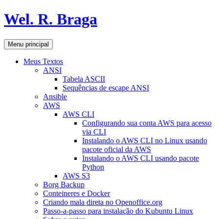
Pular
Wel. R. Braga
para
o
conteúdo
Pesquisar
Menu principal
Meus Textos
ANSI
Tabela ASCII
Sequências de escape ANSI
Ansible
AWS
AWS CLI
Configurando sua conta AWS para acesso
via CLI
Instalando o AWS CLI no Linux usando
pacote oficial da AWS
Instalando o AWS CLI usando pacote
Python
AWS S3
Borg Backup
Conteineres e Docker
Criando mala direta no Openoffice.org
Passo-a-passo para instalação do Kubuntu Linux