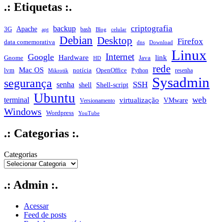
.: Etiquetas :.
criptografia
backup
Apache
3G
bash
apt
Blog
celular
Debian
Desktop
Firefox
data comemorativa
dns
Download
Linux
Internet
Google
Hardware
link
Gnome
Java
HD
rede
Mac OS
notícia
lvm
OpenOffice
Python
resenha
Mikrotik
Sysadmin
segurança
SSH
senha
shell
Shell-script
Ubuntu
web
terminal
virtualização
VMware
Versionamento
Windows
Wordpress
YouTube
.: Categorias :.
Categorias
.: Admin :.
Acessar
Feed de posts