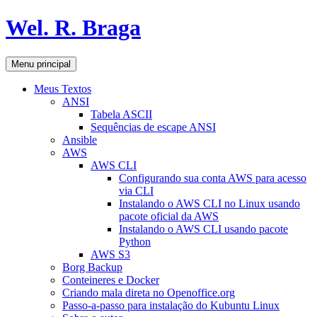
Pular
Wel. R. Braga
para
o
conteúdo
Pesquisar
Menu principal
Meus Textos
ANSI
Tabela ASCII
Sequências de escape ANSI
Ansible
AWS
AWS CLI
Configurando sua conta AWS para acesso
via CLI
Instalando o AWS CLI no Linux usando
pacote oficial da AWS
Instalando o AWS CLI usando pacote
Python
AWS S3
Borg Backup
Conteineres e Docker
Criando mala direta no Openoffice.org
Passo-a-passo para instalação do Kubuntu Linux