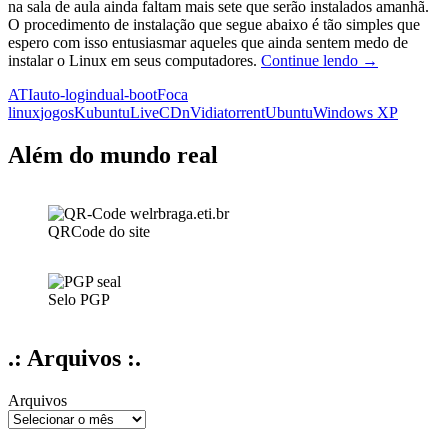
na sala de aula ainda faltam mais sete que serão instalados amanhã.
O procedimento de instalação que segue abaixo é tão simples que
espero com isso entusiasmar aqueles que ainda sentem medo de
Instalando
instalar o Linux em seus computadores.
Continue lendo
→
o
ATI
auto-login
dual-boot
Foca
Kubuntu:
linux
jogos
Kubuntu
LiveCD
nVidia
torrent
Ubuntu
Windows XP
passo-
a-
passo
Além do mundo real
para
principiante
QRCode do site
Selo PGP
.: Arquivos :.
Arquivos