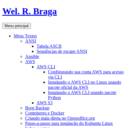
Pular
Wel. R. Braga
para
o
conteúdo
Pesquisar
Menu principal
Meus Textos
ANSI
Tabela ASCII
Sequências de escape ANSI
Ansible
AWS
AWS CLI
Configurando sua conta AWS para acesso
via CLI
Instalando o AWS CLI no Linux usando
pacote oficial da AWS
Instalando o AWS CLI usando pacote
Python
AWS S3
Borg Backup
Conteineres e Docker
Criando mala direta no Openoffice.org
Passo-a-passo para instalação do Kubuntu Linux