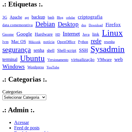
.: Etiquetas :.
criptografia
backup
Apache
3G
bash
apt
Blog
celular
Debian
Desktop
Firefox
data comemorativa
dns
Download
Linux
Internet
Google
Hardware
link
Gnome
Java
HD
rede
Mac OS
notícia
lvm
OpenOffice
Python
resenha
Mikrotik
Sysadmin
segurança
SSH
senha
shell
Shell-script
Ubuntu
web
terminal
virtualização
VMware
Versionamento
Windows
Wordpress
YouTube
.: Categorias :.
Categorias
.: Admin :.
Acessar
Feed de posts