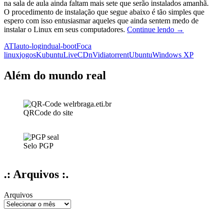
na sala de aula ainda faltam mais sete que serão instalados amanhã.
O procedimento de instalação que segue abaixo é tão simples que
espero com isso entusiasmar aqueles que ainda sentem medo de
Instalando
instalar o Linux em seus computadores.
Continue lendo
→
o
ATI
auto-login
dual-boot
Foca
Kubuntu:
linux
jogos
Kubuntu
LiveCD
nVidia
torrent
Ubuntu
Windows XP
passo-
a-
passo
Além do mundo real
para
principiante
QRCode do site
Selo PGP
.: Arquivos :.
Arquivos