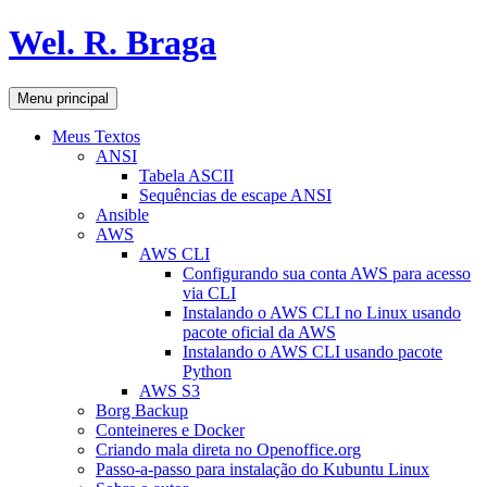
Pular
Wel. R. Braga
para
o
conteúdo
Pesquisar
Menu principal
Meus Textos
ANSI
Tabela ASCII
Sequências de escape ANSI
Ansible
AWS
AWS CLI
Configurando sua conta AWS para acesso
via CLI
Instalando o AWS CLI no Linux usando
pacote oficial da AWS
Instalando o AWS CLI usando pacote
Python
AWS S3
Borg Backup
Conteineres e Docker
Criando mala direta no Openoffice.org
Passo-a-passo para instalação do Kubuntu Linux