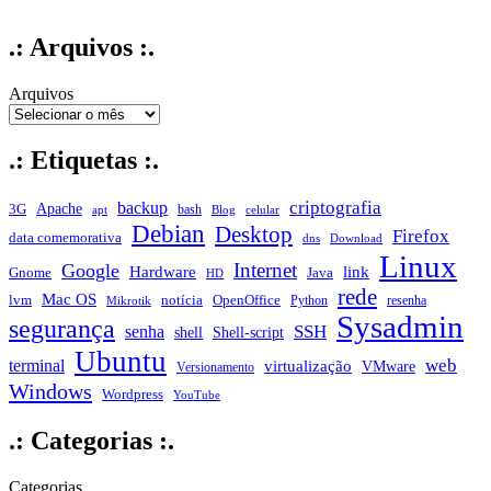
.: Arquivos :.
Arquivos
.: Etiquetas :.
criptografia
backup
Apache
3G
bash
apt
Blog
celular
Debian
Desktop
Firefox
data comemorativa
dns
Download
Linux
Internet
Google
Hardware
link
Gnome
Java
HD
rede
Mac OS
notícia
lvm
OpenOffice
Python
resenha
Mikrotik
Sysadmin
segurança
SSH
senha
shell
Shell-script
Ubuntu
web
terminal
virtualização
VMware
Versionamento
Windows
Wordpress
YouTube
.: Categorias :.
Categorias