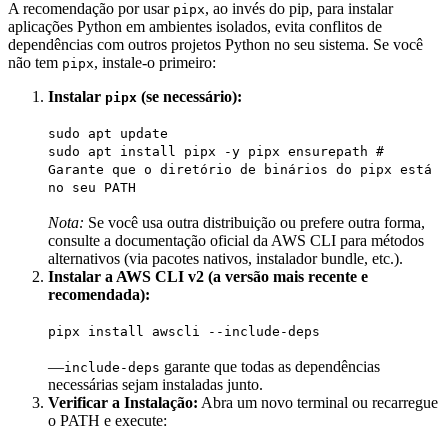
A recomendação por usar
, ao invés do pip, para instalar
pipx
aplicações Python em ambientes isolados, evita conflitos de
dependências com outros projetos Python no seu sistema. Se você
não tem
, instale-o primeiro:
pipx
Instalar
(se necessário):
pipx
sudo apt update
sudo apt install pipx -y pipx ensurepath #
Garante que o diretório de binários do pipx está
no seu PATH
Nota:
Se você usa outra distribuição ou prefere outra forma,
consulte a documentação oficial da AWS CLI para métodos
alternativos (via pacotes nativos, instalador bundle, etc.).
Instalar a AWS CLI v2 (a versão mais recente e
recomendada):
pipx install awscli --include-deps
—
garante que todas as dependências
include-deps
necessárias sejam instaladas junto.
Verificar a Instalação:
Abra um novo terminal ou recarregue
o PATH e execute: