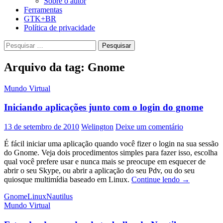
Sobre o autor
Ferramentas
GTK+BR
Política de privacidade
Pesquisar
por:
Arquivo da tag: Gnome
Mundo Virtual
Iniciando aplicações junto com o login do gnome
13 de setembro de 2010
Welington
Deixe um comentário
É fácil iniciar uma aplicação quando você fizer o login na sua sessão
do Gnome. Veja dois procedimentos simples para fazer isso, escolha
qual você prefere usar e nunca mais se preocupe em esquecer de
abrir o seu Skype, ou abrir a aplicação do seu Pdv, ou do seu
Iniciando
quiosque multimídia baseado em Linux.
Continue lendo
→
aplicações
Gnome
Linux
Nautilus
junto
Mundo Virtual
com
o