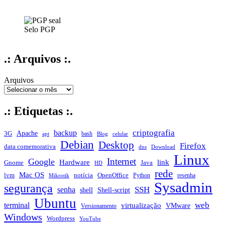
Selo PGP
.: Arquivos :.
Arquivos
.: Etiquetas :.
criptografia
backup
Apache
3G
bash
apt
Blog
celular
Debian
Desktop
Firefox
data comemorativa
dns
Download
Linux
Internet
Google
Hardware
link
Gnome
Java
HD
rede
Mac OS
notícia
lvm
OpenOffice
Python
resenha
Mikrotik
Sysadmin
segurança
SSH
senha
shell
Shell-script
Ubuntu
web
terminal
virtualização
VMware
Versionamento
Windows
Wordpress
YouTube