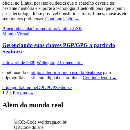
oficial no Linux, por isso eu decidi que o aparelho deveria ter
bastante memória e suporte à tecnologia Bluetooth para que a partir
desta tecnologia fosse possível transferir as fotos, filmes, músicas etc
Bluetooth
sem muitos problemas.
Continue lendo
→
a
Bluetooth
celular
Gnome
Linux
Nautilus
USB
solução
Mundo Virtual
para
incompatibilidade
Gerenciando suas chaves PGP/GPG a partir do
na
comunicação
Seahorse
7 de abril de 2009
Welington
2 Comentários
Continuando o
artigo anterior sobre o uso do Seahorse
para
Gerencia
criptografia e assinatura digital de arquivos.
Continue lendo
→
suas
criptografia
Gnome
GPG
PGP
Seahorse
chaves
Navegação
1
2
3
Próximo →
PGP/GP
a
por
partir
Além do mundo real
posts
do
Seahorse
QRCode do site