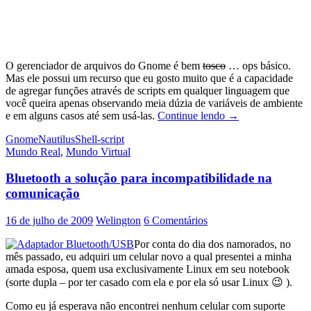
O gerenciador de arquivos do Gnome é bem
tosco
… ops básico.
Mas ele possui um recurso que eu gosto muito que é a capacidade
de agregar funções através de scripts em qualquer linguagem que
você queira apenas observando meia dúzia de variáveis de ambiente
Estendendo
e em alguns casos até sem usá-las.
Continue lendo
→
o
Gnome
Nautilus
Shell-script
poder
Mundo Real
,
Mundo Virtual
de
trabalho
Bluetooth a solução para incompatibilidade na
do
Nautilus
comunicação
16 de julho de 2009
Welington
6 Comentários
Por conta do dia dos namorados, no
mês passado, eu adquiri um celular novo a qual presentei a minha
amada esposa, quem usa exclusivamente Linux em seu notebook
(sorte dupla – por ter casado com ela e por ela só usar Linux 😉 ).
Como eu já esperava não encontrei nenhum celular com suporte