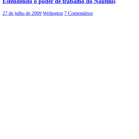
Estendendo o poder de trabalho do Nautilus
login
do
gnome
27 de julho de 2009
Welington
7 Comentários