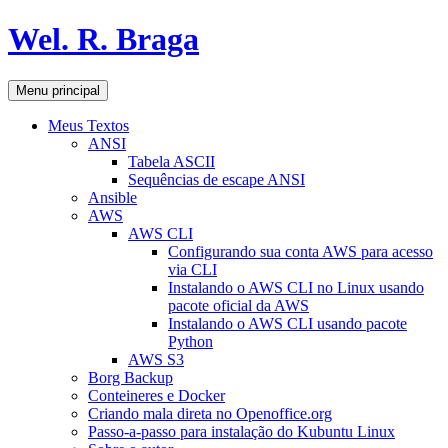
Pular
Wel. R. Braga
para
o
conteúdo
Pesquisar
Menu principal
Meus Textos
ANSI
Tabela ASCII
Sequências de escape ANSI
Ansible
AWS
AWS CLI
Configurando sua conta AWS para acesso
via CLI
Instalando o AWS CLI no Linux usando
pacote oficial da AWS
Instalando o AWS CLI usando pacote
Python
AWS S3
Borg Backup
Conteineres e Docker
Criando mala direta no Openoffice.org
Passo-a-passo para instalação do Kubuntu Linux