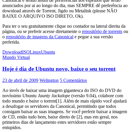
Canonical e sendo assim dê preferências aos espelhos que serão
anunciados por ai ao longo do dia, mas SEMPRE dê preferência ao
download através de Torrent, Jigdo ou Metalink (please NÃO
BAIXE O ARQUIVO ISO DIRETO, Ok).
Para ter o seu gratuitamente clique no contador na lateral direita da
página, ou se preferir acesse diretamente o
repositório de torrents
ou
o
repositório de imagens da Canonical
e pegue a sua versão
preferida.
Download
ISO
Linux
Ubuntu
Mundo Virtual
Hoje é dia de Ubuntu novo, baixe o seu torrent
23 de abril de 2009
Welington
5 Comentários
Ao invés de baixar uma imagem gigantesca do ISO do DVD do
novíssimo Ubuntu
Jaunty Jackalope
(versão 9.04), colabore com
todo mundo e baixe o torrent[1]. Além de mais rápido você ajudará
a desafogar os servidores da Canonical, permitindo que todos
consigam baixar as suas imagens. Se você preferir baixar a imagem
de CD, então tudo bem, baixe direto de [2], mas em geral, nos
primeiros dias de lançamento estes servidores estão sempre
entupidos.