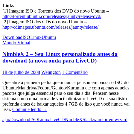
Links
[1] Imagem ISO e Torrents dos DVD do novo Ubuntu –
http://torrent.ubuntu.com/releases/jaunty/release/dvd/
[2] Imagem ISO dos CDs do novo Ubuntu –
http://cdimages.ubuntu.com/releases/jaunty/release/
Download
ISO
Linux
Ubuntu
Mundo Virtual
NimbleX 2 – Seu Linux personalizado antes do
download (a nova onda para LiveCD)
18 de julho de 2008
Welington
1 Comentário
Que atire a primeira pedra quem nunca pensou em baixar o ISO do
Ubuntu/Mandriva/Fedora/Gentoo/Kurumin etc com apenas aqueles
pacotes que julga essencial para o seu dia a dia. Pensem nesse
sistema como uma forma de você otimizar o LiveCD da sua distro
preferida antes de baixar aqueles 4.7GB de lixo que você nunca vai
NimbleX
usar.
Continue lendo
→
2
ajax
Download
ISO
Linux
LiveCD
NimbleX
Slackware
torrent
wizard
–
Seu
Linux