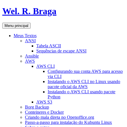
Pular
Wel. R. Braga
para
o
conteúdo
Pesquisar
Menu principal
Meus Textos
ANSI
Tabela ASCII
Sequências de escape ANSI
Ansible
AWS
AWS CLI
Configurando sua conta AWS para acesso
via CLI
Instalando o AWS CLI no Linux usando
pacote oficial da AWS
Instalando o AWS CLI usando pacote
Python
AWS S3
Borg Backup
Conteineres e Docker
Criando mala direta no Openoffice.org
Passo-a-passo para instalação do Kubuntu Linux