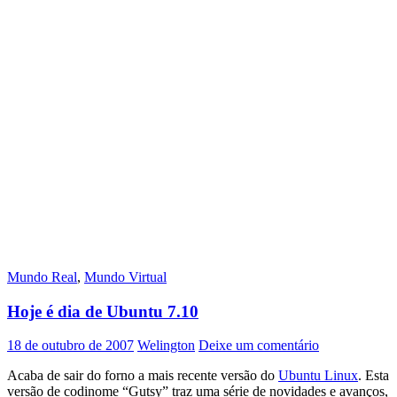
personalizado
antes
do
download
(a
nova
onda
para
LiveCD)
Mundo Real
,
Mundo Virtual
Hoje é dia de Ubuntu 7.10
18 de outubro de 2007
Welington
Deixe um comentário
Acaba de sair do forno a mais recente versão do
Ubuntu Linux
. Esta
versão de codinome “Gutsy” traz uma série de novidades e avanços,