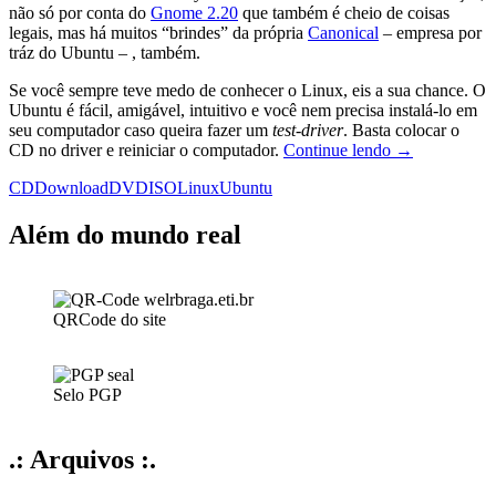
não só por conta do
Gnome 2.20
que também é cheio de coisas
legais, mas há muitos “brindes” da própria
Canonical
– empresa por
tráz do Ubuntu – , também.
Se você sempre teve medo de conhecer o Linux, eis a sua chance. O
Ubuntu é fácil, amigável, intuitivo e você nem precisa instalá-lo em
seu computador caso queira fazer um
test-driver
. Basta colocar o
Hoje
CD no driver e reiniciar o computador.
Continue lendo
→
é
CD
Download
DVD
ISO
Linux
Ubuntu
dia
de
Ubuntu
Além do mundo real
7.10
QRCode do site
Selo PGP
.: Arquivos :.