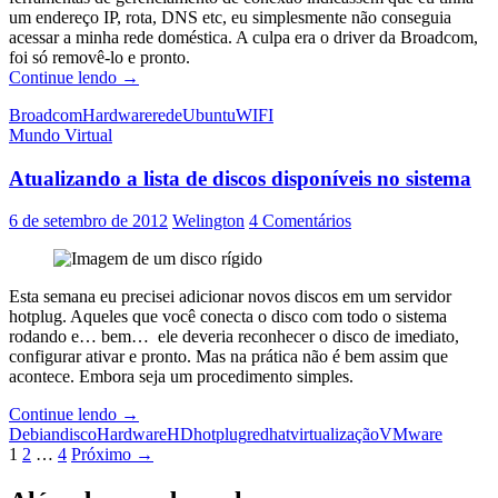
um endereço IP, rota, DNS etc, eu simplesmente não conseguia
acessar a minha rede doméstica. A culpa era o driver da Broadcom,
foi só removê-lo e pronto.
Problemas
Continue lendo
→
com
Broadcom
Hardware
rede
Ubuntu
WIFI
driver
Mundo Virtual
WIFI
Broadcom
Atualizando a lista de discos disponíveis no sistema
BCM4313
6 de setembro de 2012
Welington
4 Comentários
Esta semana eu precisei adicionar novos discos em um servidor
hotplug. Aqueles que você conecta o disco com todo o sistema
rodando e… bem… ele deveria reconhecer o disco de imediato,
configurar ativar e pronto. Mas na prática não é bem assim que
acontece. Embora seja um procedimento simples.
Atualizando
Continue lendo
→
a
Debian
disco
Hardware
HD
hotplug
redhat
virtualização
VMware
Navegação
lista
1
2
…
4
Próximo →
de
por
discos