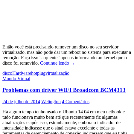
Então você está precisando remover um disco no seu servidor
virtualizado, mas não pode dar um reboot no sistema para executar a
remoção. Faça isso “a quente” apenas informando ao kernel que o
Removendo
disco foi removido.
Continue lendo
→
discos
disco
Hardware
hotplug
virtualização
em
Mundo Virtual
servidores
virtuais
Problemas com driver WIFI Broadcom BCM4313
sem
parada
do
24 de julho de 2014
Welington
4 Comentários
serviço
Há algum tempo tenho usado o Ubuntu 14.04 em meu netbook e
tudo funcionava muito bem até que recentemente fiz algumas
atualizações e após isso, estranhamente, embora o indicador de
intensidade indicasse que o sinal estava excelente e todas as
ferramentas de gerenciamento de conexão indicassem que eu tinha