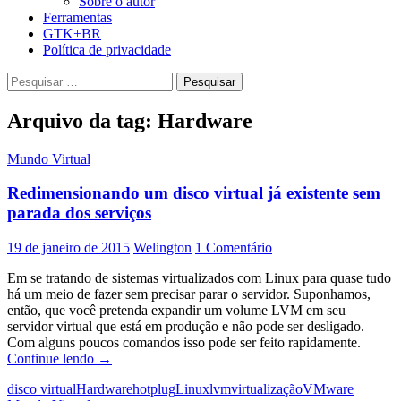
Sobre o autor
Ferramentas
GTK+BR
Política de privacidade
Pesquisar
por:
Arquivo da tag: Hardware
Mundo Virtual
Redimensionando um disco virtual já existente sem
parada dos serviços
19 de janeiro de 2015
Welington
1 Comentário
Em se tratando de sistemas virtualizados com Linux para quase tudo
há um meio de fazer sem precisar parar o servidor. Suponhamos,
então, que você pretenda expandir um volume LVM em seu
servidor virtual que está em produção e não pode ser desligado.
Com alguns poucos comandos isso pode ser feito rapidamente.
Redimensionando
Continue lendo
→
um
disco virtual
Hardware
hotplug
Linux
lvm
virtualização
VMware
disco