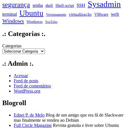
Sysadmin
segurança
SSH
senha
shell
Shell-script
Ubuntu
web
terminal
virtualização
VMware
Versionamento
Windows
Wordpress
YouTube
.: Categorias :.
Categorias
.: Admin :.
Acessar
Feed de posts
Feed de comentários
WordPress.org
Blogroll
Ednei P. de Melo
Blog de um amigo que era fã de Slackware
mas finalmente se rendeu ao Debian
Full Circle Magazine
Revista gratuita e livre sobre Ubuntu