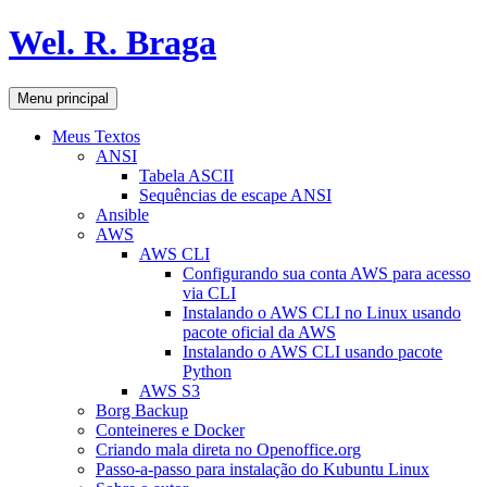
Pular
Wel. R. Braga
para
o
conteúdo
Pesquisar
Menu principal
Meus Textos
ANSI
Tabela ASCII
Sequências de escape ANSI
Ansible
AWS
AWS CLI
Configurando sua conta AWS para acesso
via CLI
Instalando o AWS CLI no Linux usando
pacote oficial da AWS
Instalando o AWS CLI usando pacote
Python
AWS S3
Borg Backup
Conteineres e Docker
Criando mala direta no Openoffice.org
Passo-a-passo para instalação do Kubuntu Linux