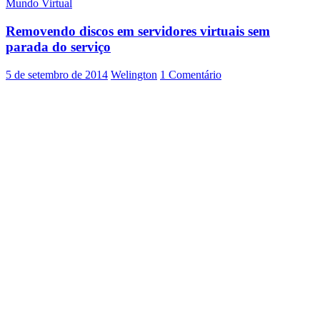
Mundo Virtual
virtual
já
Removendo discos em servidores virtuais sem
existente
sem
parada do serviço
parada
dos
5 de setembro de 2014
Welington
1 Comentário
serviços