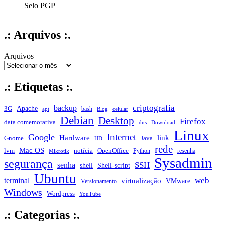
Selo PGP
.: Arquivos :.
Arquivos
.: Etiquetas :.
criptografia
backup
Apache
3G
bash
apt
Blog
celular
Debian
Desktop
Firefox
data comemorativa
dns
Download
Linux
Internet
Google
Hardware
link
Gnome
Java
HD
rede
Mac OS
notícia
lvm
OpenOffice
Python
resenha
Mikrotik
Sysadmin
segurança
SSH
senha
shell
Shell-script
Ubuntu
web
terminal
virtualização
VMware
Versionamento
Windows
Wordpress
YouTube
.: Categorias :.