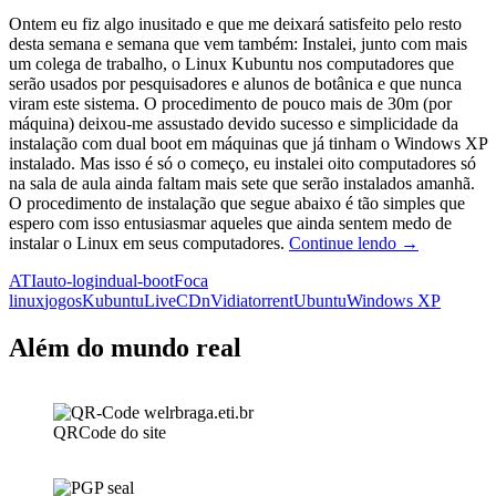
Ontem eu fiz algo inusitado e que me deixará satisfeito pelo resto
desta semana e semana que vem também: Instalei, junto com mais
um colega de trabalho, o Linux Kubuntu nos computadores que
serão usados por pesquisadores e alunos de botânica e que nunca
viram este sistema. O procedimento de pouco mais de 30m (por
máquina) deixou-me assustado devido sucesso e simplicidade da
instalação com dual boot em máquinas que já tinham o Windows XP
instalado. Mas isso é só o começo, eu instalei oito computadores só
na sala de aula ainda faltam mais sete que serão instalados amanhã.
O procedimento de instalação que segue abaixo é tão simples que
espero com isso entusiasmar aqueles que ainda sentem medo de
Instalando
instalar o Linux em seus computadores.
Continue lendo
→
o
ATI
auto-login
dual-boot
Foca
Kubuntu:
linux
jogos
Kubuntu
LiveCD
nVidia
torrent
Ubuntu
Windows XP
passo-
a-
passo
Além do mundo real
para
principiante
QRCode do site