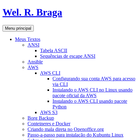
Pular
Wel. R. Braga
para
o
conteúdo
Pesquisar
Menu principal
Meus Textos
ANSI
Tabela ASCII
Sequências de escape ANSI
Ansible
AWS
AWS CLI
Configurando sua conta AWS para acesso
via CLI
Instalando o AWS CLI no Linux usando
pacote oficial da AWS
Instalando o AWS CLI usando pacote
Python
AWS S3
Borg Backup
Conteineres e Docker
Criando mala direta no Openoffice.org
Passo-a-passo para instalação do Kubuntu Linux