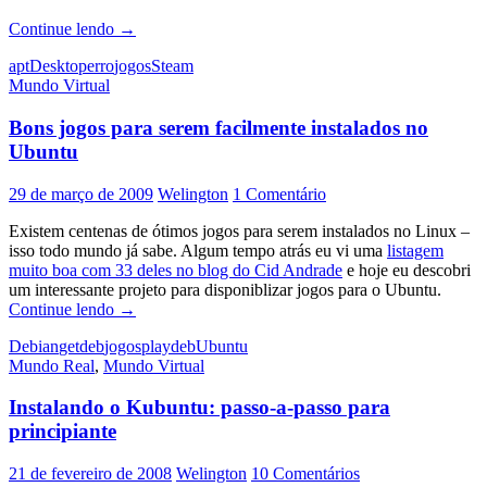
Steam:
Continue lendo
→
Erro
apt
Desktop
erro
jogos
Steam
GL_EXT_texture_compression_s3tc
Mundo Virtual
is
not
Bons jogos para serem facilmente instalados no
supported
Ubuntu
29 de março de 2009
Welington
1 Comentário
Existem centenas de ótimos jogos para serem instalados no Linux –
isso todo mundo já sabe. Algum tempo atrás eu vi uma
listagem
muito boa com 33 deles no blog do Cid Andrade
e hoje eu descobri
um interessante projeto para disponiblizar jogos para o Ubuntu.
Bons
Continue lendo
→
jogos
Debian
getdeb
jogos
playdeb
Ubuntu
para
Mundo Real
,
Mundo Virtual
serem
facilmente
Instalando o Kubuntu: passo-a-passo para
instalados
no
principiante
Ubuntu
21 de fevereiro de 2008
Welington
10 Comentários