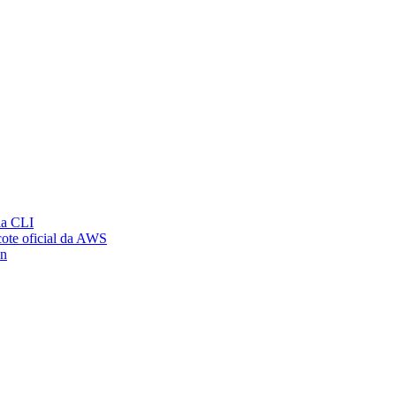
ia CLI
ote oficial da AWS
on