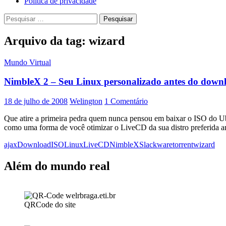
Política de privacidade
Pesquisar
por:
Arquivo da tag: wizard
Mundo Virtual
NimbleX 2 – Seu Linux personalizado antes do down
18 de julho de 2008
Welington
1 Comentário
Que atire a primeira pedra quem nunca pensou em baixar o ISO do Ub
como uma forma de você otimizar o LiveCD da sua distro preferida an
ajax
Download
ISO
Linux
LiveCD
NimbleX
Slackware
torrent
wizard
Além do mundo real
QRCode do site