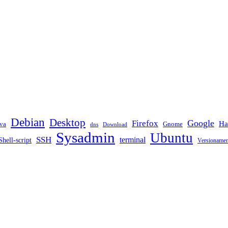
Debian
Desktop
Google
Firefox
Ha
va
Gnome
dns
Download
Sysadmin
Ubuntu
SSH
terminal
Shell-script
Versioname