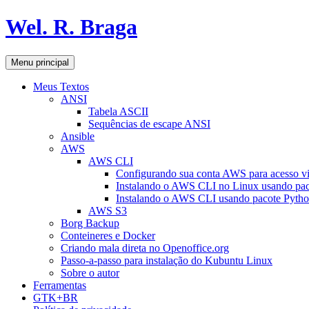
Pular
Wel. R. Braga
para
o
conteúdo
Pesquisar
Menu principal
Meus Textos
ANSI
Tabela ASCII
Sequências de escape ANSI
Ansible
AWS
AWS CLI
Configurando sua conta AWS para acesso v
Instalando o AWS CLI no Linux usando pac
Instalando o AWS CLI usando pacote Pyth
AWS S3
Borg Backup
Conteineres e Docker
Criando mala direta no Openoffice.org
Passo-a-passo para instalação do Kubuntu Linux
Sobre o autor
Ferramentas
GTK+BR