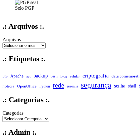
Selo PGP
.: Arquivos :.
Arquivos
.: Etiquetas :.
criptografia
backup
Apache
data comemorati
3G
bash
apt
Blog
celular
segurança
rede
senha
shell
notícia
OpenOffice
Python
resenha
.: Categorias :.
Categorias
.: Admin :.