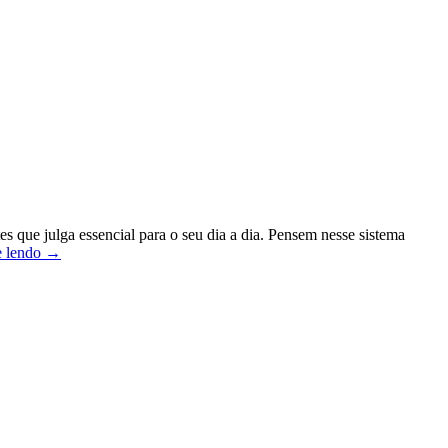
que julga essencial para o seu dia a dia. Pensem nesse sistema
NimbleX
e lendo
→
2
–
Seu
Linux
personalizado
antes
do
download
(a
nova