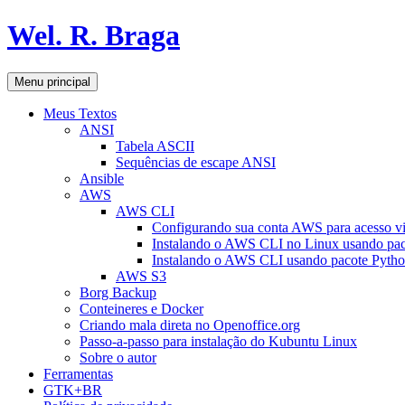
Pular
Wel. R. Braga
para
o
conteúdo
Pesquisar
Menu principal
Meus Textos
ANSI
Tabela ASCII
Sequências de escape ANSI
Ansible
AWS
AWS CLI
Configurando sua conta AWS para acesso v
Instalando o AWS CLI no Linux usando pac
Instalando o AWS CLI usando pacote Pyth
AWS S3
Borg Backup
Conteineres e Docker
Criando mala direta no Openoffice.org
Passo-a-passo para instalação do Kubuntu Linux
Sobre o autor
Ferramentas
GTK+BR