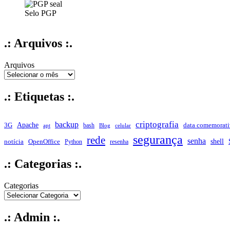
Selo PGP
.: Arquivos :.
Arquivos
.: Etiquetas :.
criptografia
backup
Apache
data comemorati
3G
bash
apt
Blog
celular
segurança
rede
senha
shell
notícia
OpenOffice
Python
resenha
.: Categorias :.
Categorias
.: Admin :.