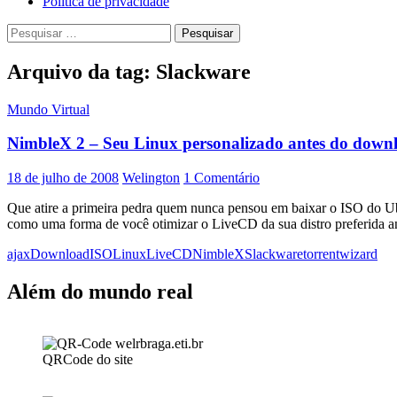
Política de privacidade
Pesquisar
por:
Arquivo da tag: Slackware
Mundo Virtual
NimbleX 2 – Seu Linux personalizado antes do down
18 de julho de 2008
Welington
1 Comentário
Que atire a primeira pedra quem nunca pensou em baixar o ISO do Ub
como uma forma de você otimizar o LiveCD da sua distro preferida an
ajax
Download
ISO
Linux
LiveCD
NimbleX
Slackware
torrent
wizard
Além do mundo real
QRCode do site