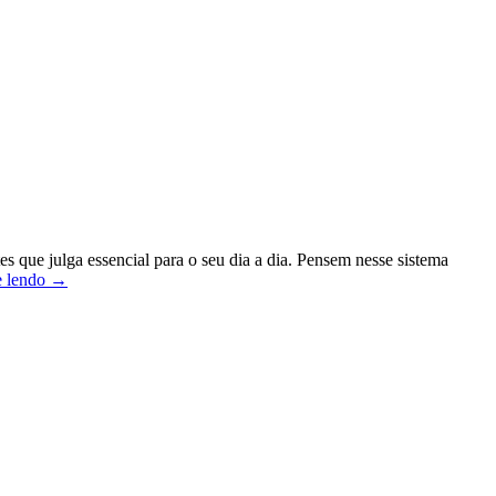
que julga essencial para o seu dia a dia. Pensem nesse sistema
NimbleX
e lendo
→
2
–
Seu
Linux
personalizado
antes
do
download
(a
nova