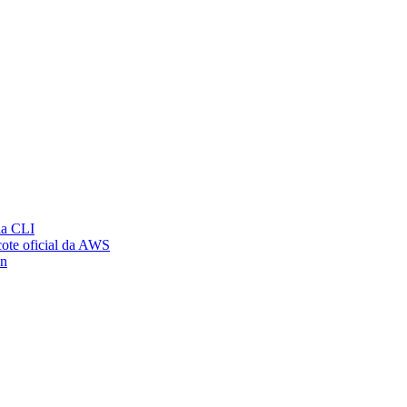
ia CLI
ote oficial da AWS
on