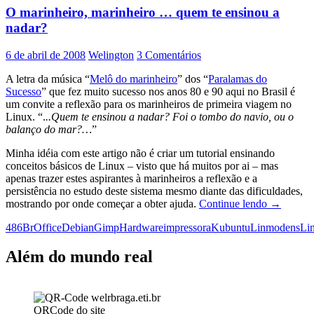
O marinheiro, marinheiro … quem te ensinou a
nadar?
6 de abril de 2008
Welington
3 Comentários
A letra da música “
Melô do marinheiro
” dos “
Paralamas do
Sucesso
” que fez muito sucesso nos anos 80 e 90 aqui no Brasil é
um convite a reflexão para os marinheiros de primeira viagem no
Linux. “.
..Quem te ensinou a nadar? Foi o tombo do navio, ou o
balanço do mar?…
”
Minha idéia com este artigo não é criar um tutorial ensinando
conceitos básicos de Linux – visto que há muitos por ai – mas
apenas trazer estes aspirantes à marinheiros a reflexão e a
persistência no estudo deste sistema mesmo diante das dificuldades,
O
mostrando por onde começar a obter ajuda.
Continue lendo
→
marinheir
486
BrOffice
Debian
Gimp
Hardware
impressora
Kubuntu
Linmodens
Li
marinheir
…
quem
Além do mundo real
te
ensinou
a
nadar?
QRCode do site