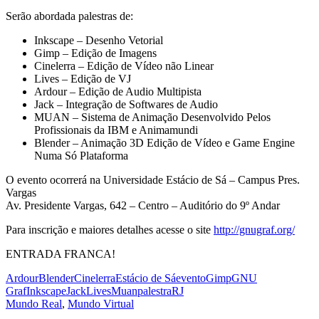
Serão abordada palestras de:
Inkscape – Desenho Vetorial
Gimp – Edição de Imagens
Cinelerra – Edição de Vídeo não Linear
Lives – Edição de VJ
Ardour – Edição de Audio Multipista
Jack – Integração de Softwares de Audio
MUAN – Sistema de Animação Desenvolvido Pelos
Profissionais da IBM e Animamundi
Blender – Animação 3D Edição de Vídeo e Game Engine
Numa Só Plataforma
O evento ocorrerá na Universidade Estácio de Sá – Campus Pres.
Vargas
Av. Presidente Vargas, 642 – Centro – Auditório do 9º Andar
Para inscrição e maiores detalhes acesse o site
http://gnugraf.org/
ENTRADA FRANCA!
Ardour
Blender
Cinelerra
Estácio de Sá
evento
Gimp
GNU
Graf
Inkscape
Jack
Lives
Muan
palestra
RJ
Mundo Real
,
Mundo Virtual