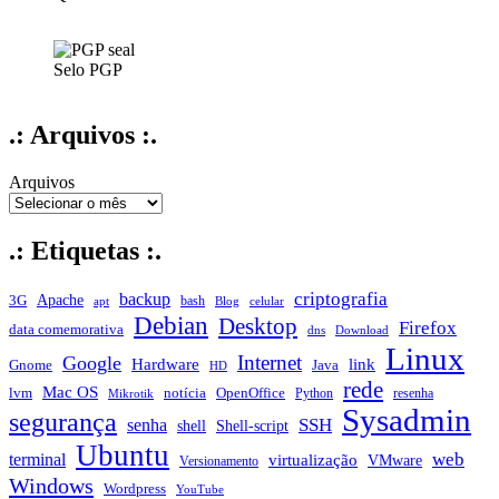
Selo PGP
.: Arquivos :.
Arquivos
.: Etiquetas :.
criptografia
backup
Apache
3G
bash
apt
Blog
celular
Debian
Desktop
Firefox
data comemorativa
dns
Download
Linux
Internet
Google
Hardware
link
Gnome
Java
HD
rede
Mac OS
notícia
lvm
OpenOffice
Python
resenha
Mikrotik
Sysadmin
segurança
SSH
senha
shell
Shell-script
Ubuntu
web
terminal
virtualização
VMware
Versionamento
Windows
Wordpress
YouTube