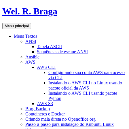
Pular
Wel. R. Braga
para
o
conteúdo
Pesquisar
Menu principal
Meus Textos
ANSI
Tabela ASCII
Sequências de escape ANSI
Ansible
AWS
AWS CLI
Configurando sua conta AWS para acesso
via CLI
Instalando o AWS CLI no Linux usando
pacote oficial da AWS
Instalando o AWS CLI usando pacote
Python
AWS S3
Borg Backup
Conteineres e Docker
Criando mala direta no Openoffice.org
Passo-a-passo para instalação do Kubuntu Linux