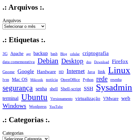
.: Arquivos :.
Arquivos
.: Etiquetas :.
criptografia
backup
Apache
3G
bash
apt
Blog
celular
Debian
Desktop
Firefox
data comemorativa
dns
Download
Linux
Internet
Google
Hardware
link
Gnome
Java
HD
rede
Mac OS
notícia
lvm
OpenOffice
Python
resenha
Mikrotik
Sysadmin
segurança
SSH
senha
shell
Shell-script
Ubuntu
web
terminal
virtualização
VMware
Versionamento
Windows
Wordpress
YouTube
.: Categorias :.
Categorias