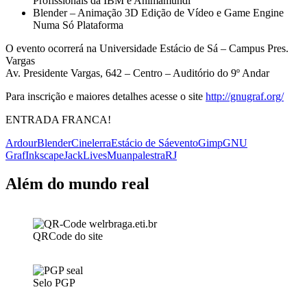
Profissionais da IBM e Animamundi
Blender – Animação 3D Edição de Vídeo e Game Engine
Numa Só Plataforma
O evento ocorrerá na Universidade Estácio de Sá – Campus Pres.
Vargas
Av. Presidente Vargas, 642 – Centro – Auditório do 9º Andar
Para inscrição e maiores detalhes acesse o site
http://gnugraf.org/
ENTRADA FRANCA!
Ardour
Blender
Cinelerra
Estácio de Sá
evento
Gimp
GNU
Graf
Inkscape
Jack
Lives
Muan
palestra
RJ
Além do mundo real
QRCode do site
Selo PGP