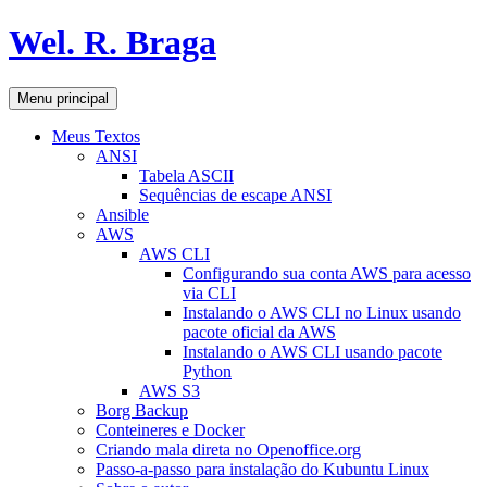
Pular
Wel. R. Braga
para
o
conteúdo
Pesquisar
Menu principal
Meus Textos
ANSI
Tabela ASCII
Sequências de escape ANSI
Ansible
AWS
AWS CLI
Configurando sua conta AWS para acesso
via CLI
Instalando o AWS CLI no Linux usando
pacote oficial da AWS
Instalando o AWS CLI usando pacote
Python
AWS S3
Borg Backup
Conteineres e Docker
Criando mala direta no Openoffice.org
Passo-a-passo para instalação do Kubuntu Linux