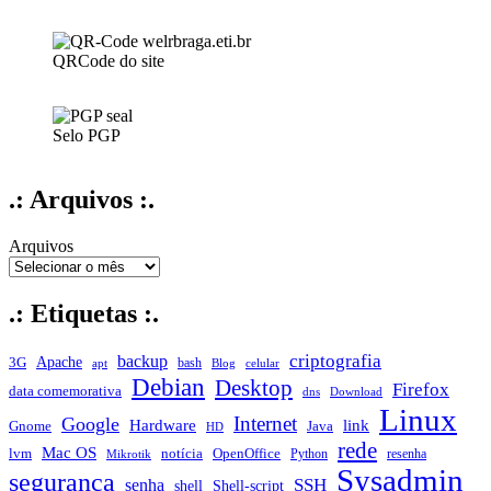
QRCode do site
Selo PGP
.: Arquivos :.
Arquivos
.: Etiquetas :.
criptografia
backup
Apache
3G
bash
apt
Blog
celular
Debian
Desktop
Firefox
data comemorativa
dns
Download
Linux
Internet
Google
Hardware
link
Gnome
Java
HD
rede
Mac OS
notícia
lvm
OpenOffice
Python
resenha
Mikrotik
Sysadmin
segurança
SSH
senha
shell
Shell-script