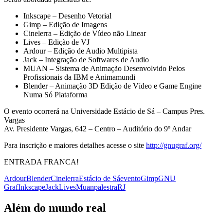
Inkscape – Desenho Vetorial
Gimp – Edição de Imagens
Cinelerra – Edição de Vídeo não Linear
Lives – Edição de VJ
Ardour – Edição de Audio Multipista
Jack – Integração de Softwares de Audio
MUAN – Sistema de Animação Desenvolvido Pelos
Profissionais da IBM e Animamundi
Blender – Animação 3D Edição de Vídeo e Game Engine
Numa Só Plataforma
O evento ocorrerá na Universidade Estácio de Sá – Campus Pres.
Vargas
Av. Presidente Vargas, 642 – Centro – Auditório do 9º Andar
Para inscrição e maiores detalhes acesse o site
http://gnugraf.org/
ENTRADA FRANCA!
Ardour
Blender
Cinelerra
Estácio de Sá
evento
Gimp
GNU
Graf
Inkscape
Jack
Lives
Muan
palestra
RJ
Além do mundo real