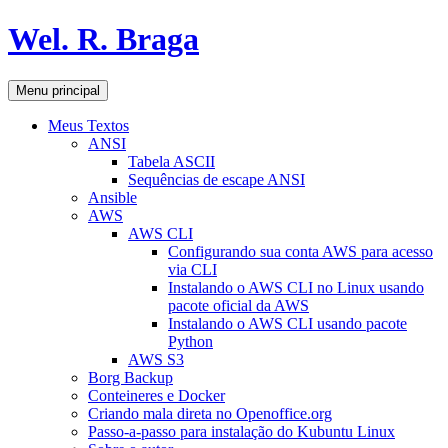
Pular
Wel. R. Braga
para
o
conteúdo
Pesquisar
Menu principal
Meus Textos
ANSI
Tabela ASCII
Sequências de escape ANSI
Ansible
AWS
AWS CLI
Configurando sua conta AWS para acesso
via CLI
Instalando o AWS CLI no Linux usando
pacote oficial da AWS
Instalando o AWS CLI usando pacote
Python
AWS S3
Borg Backup
Conteineres e Docker
Criando mala direta no Openoffice.org
Passo-a-passo para instalação do Kubuntu Linux