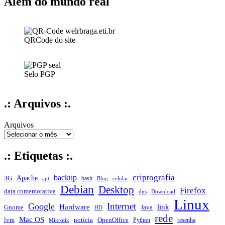
Além do mundo real
QRCode do site
Selo PGP
.: Arquivos :.
Arquivos
.: Etiquetas :.
criptografia
backup
Apache
3G
bash
apt
Blog
celular
Debian
Desktop
Firefox
data comemorativa
dns
Download
Linux
Internet
Google
Hardware
link
Gnome
Java
HD
rede
Mac OS
notícia
lvm
OpenOffice
Python
resenha
Mikrotik