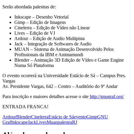
Serão abordada palestras de:
Inkscape – Desenho Vetorial
Gimp – Edição de Imagens
Cinelerra – Edição de Vídeo não Linear
Lives – Edição de VJ
Ardour – Edição de Audio Multipista
Jack – Integração de Softwares de Audio
MUAN – Sistema de Animação Desenvolvido Pelos
Profissionais da IBM e Animamundi
Blender – Animação 3D Edição de Vídeo e Game Engine
Numa Só Plataforma
O evento ocorrerá na Universidade Estácio de Sá – Campus Pres.
Vargas
Av. Presidente Vargas, 642 – Centro – Auditório do 9º Andar
Para inscrição e maiores detalhes acesse o site
http://gnugraf.org/
ENTRADA FRANCA!
Ardour
Blender
Cinelerra
Estácio de Sá
evento
Gimp
GNU
Graf
Inkscape
Jack
Lives
Muan
palestra
RJ