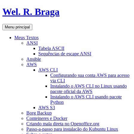
Pular
Wel. R. Braga
para
o
conteúdo
Pesquisar
Menu principal
Meus Textos
ANSI
Tabela ASCII
Sequências de escape ANSI
Ansible
AWS
AWS CLI
Configurando sua conta AWS para acesso
via CLI
Instalando o AWS CLI no Linux usando
pacote oficial da AWS
Instalando o AWS CLI usando pacote
Python
AWS S3
Borg Backup
Conteineres e Docker
Criando mala direta no Openoffice.org
Passo-a-passo para instalação do Kubuntu Linux