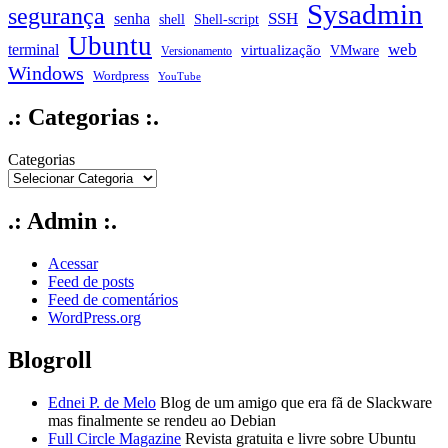
Sysadmin
segurança
SSH
senha
shell
Shell-script
Ubuntu
web
terminal
virtualização
VMware
Versionamento
Windows
Wordpress
YouTube
.: Categorias :.
Categorias
.: Admin :.
Acessar
Feed de posts
Feed de comentários
WordPress.org
Blogroll
Ednei P. de Melo
Blog de um amigo que era fã de Slackware
mas finalmente se rendeu ao Debian
Full Circle Magazine
Revista gratuita e livre sobre Ubuntu