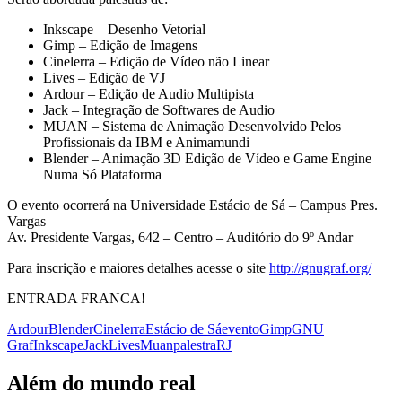
Inkscape – Desenho Vetorial
Gimp – Edição de Imagens
Cinelerra – Edição de Vídeo não Linear
Lives – Edição de VJ
Ardour – Edição de Audio Multipista
Jack – Integração de Softwares de Audio
MUAN – Sistema de Animação Desenvolvido Pelos
Profissionais da IBM e Animamundi
Blender – Animação 3D Edição de Vídeo e Game Engine
Numa Só Plataforma
O evento ocorrerá na Universidade Estácio de Sá – Campus Pres.
Vargas
Av. Presidente Vargas, 642 – Centro – Auditório do 9º Andar
Para inscrição e maiores detalhes acesse o site
http://gnugraf.org/
ENTRADA FRANCA!
Ardour
Blender
Cinelerra
Estácio de Sá
evento
Gimp
GNU
Graf
Inkscape
Jack
Lives
Muan
palestra
RJ
Além do mundo real