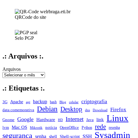
QRCode do site
Selo PGP
.: Arquivos :.
Arquivos
.: Etiquetas :.
criptografia
backup
Apache
3G
bash
apt
Blog
celular
Debian
Desktop
Firefox
data comemorativa
dns
Download
Linux
Internet
Google
Hardware
link
Gnome
Java
HD
rede
Mac OS
notícia
lvm
OpenOffice
Python
resenha
Mikrotik
Sysadmin
segurança
SSH
senha
shell
Shell-script