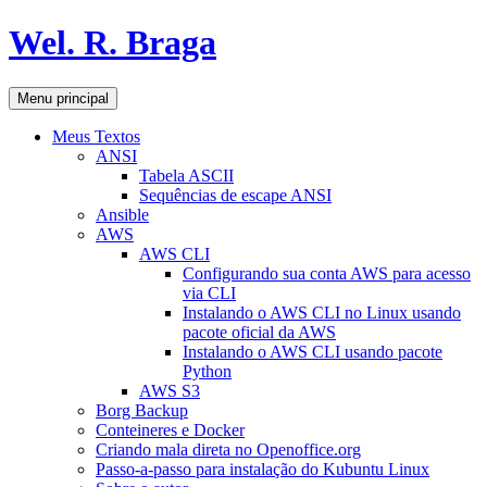
Pular
Wel. R. Braga
para
o
conteúdo
Pesquisar
Menu principal
Meus Textos
ANSI
Tabela ASCII
Sequências de escape ANSI
Ansible
AWS
AWS CLI
Configurando sua conta AWS para acesso
via CLI
Instalando o AWS CLI no Linux usando
pacote oficial da AWS
Instalando o AWS CLI usando pacote
Python
AWS S3
Borg Backup
Conteineres e Docker
Criando mala direta no Openoffice.org
Passo-a-passo para instalação do Kubuntu Linux