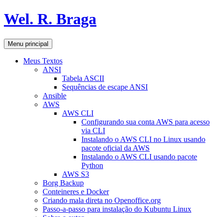
Pular
Wel. R. Braga
para
o
conteúdo
Pesquisar
Menu principal
Meus Textos
ANSI
Tabela ASCII
Sequências de escape ANSI
Ansible
AWS
AWS CLI
Configurando sua conta AWS para acesso
via CLI
Instalando o AWS CLI no Linux usando
pacote oficial da AWS
Instalando o AWS CLI usando pacote
Python
AWS S3
Borg Backup
Conteineres e Docker
Criando mala direta no Openoffice.org
Passo-a-passo para instalação do Kubuntu Linux