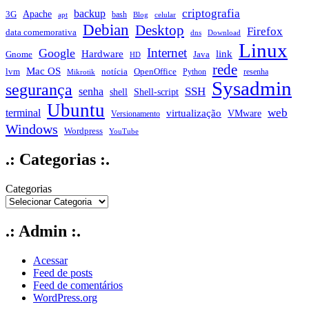
criptografia
backup
Apache
3G
bash
apt
Blog
celular
Debian
Desktop
Firefox
data comemorativa
dns
Download
Linux
Internet
Google
Hardware
link
Gnome
Java
HD
rede
Mac OS
notícia
lvm
OpenOffice
Python
resenha
Mikrotik
Sysadmin
segurança
SSH
senha
shell
Shell-script
Ubuntu
web
terminal
virtualização
VMware
Versionamento
Windows
Wordpress
YouTube
.: Categorias :.
Categorias
.: Admin :.
Acessar
Feed de posts
Feed de comentários
WordPress.org