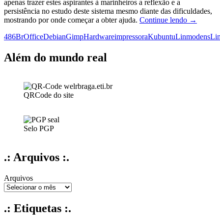
apenas trazer estes aspirantes à marinheiros a reflexão e a
persistência no estudo deste sistema mesmo diante das dificuldades,
O
mostrando por onde começar a obter ajuda.
Continue lendo
→
marinheir
486
BrOffice
Debian
Gimp
Hardware
impressora
Kubuntu
Linmodens
Li
marinheir
…
quem
Além do mundo real
te
ensinou
a
nadar?
QRCode do site
Selo PGP
.: Arquivos :.
Arquivos
.: Etiquetas :.