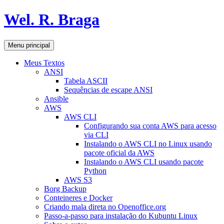
Pular
Wel. R. Braga
para
o
conteúdo
Pesquisar
Menu principal
Meus Textos
ANSI
Tabela ASCII
Sequências de escape ANSI
Ansible
AWS
AWS CLI
Configurando sua conta AWS para acesso
via CLI
Instalando o AWS CLI no Linux usando
pacote oficial da AWS
Instalando o AWS CLI usando pacote
Python
AWS S3
Borg Backup
Conteineres e Docker
Criando mala direta no Openoffice.org
Passo-a-passo para instalação do Kubuntu Linux