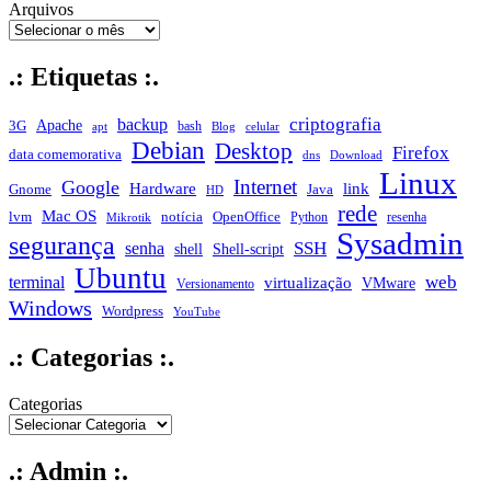
Arquivos
.: Etiquetas :.
criptografia
backup
Apache
3G
bash
apt
Blog
celular
Debian
Desktop
Firefox
data comemorativa
dns
Download
Linux
Internet
Google
Hardware
link
Gnome
Java
HD
rede
Mac OS
notícia
lvm
OpenOffice
Python
resenha
Mikrotik
Sysadmin
segurança
SSH
senha
shell
Shell-script
Ubuntu
web
terminal
virtualização
VMware
Versionamento
Windows
Wordpress
YouTube
.: Categorias :.
Categorias
.: Admin :.