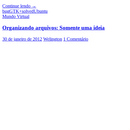
[Solucionado]
Continue lendo
→
Failed
bug
GTK+
solved
Ubuntu
to
Mundo Virtual
load
module
Organizando arquivos: Somente uma ideia
“canberra-
gtk-
30 de janeiro de 2012
Welington
1 Comentário
module”