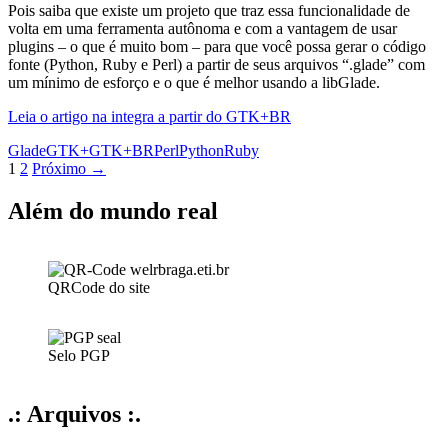
Pois saiba que existe um projeto que traz essa funcionalidade de
volta em uma ferramenta autônoma e com a vantagem de usar
plugins – o que é muito bom – para que você possa gerar o código
fonte (Python, Ruby e Perl) a partir de seus arquivos “.glade” com
um mínimo de esforço e o que é melhor usando a libGlade.
Leia o artigo na integra a partir do GTK+BR
Glade
GTK+
GTK+BR
Perl
Python
Ruby
Navegação
1
2
Próximo →
por
Além do mundo real
posts
QRCode do site
Selo PGP
.: Arquivos :.