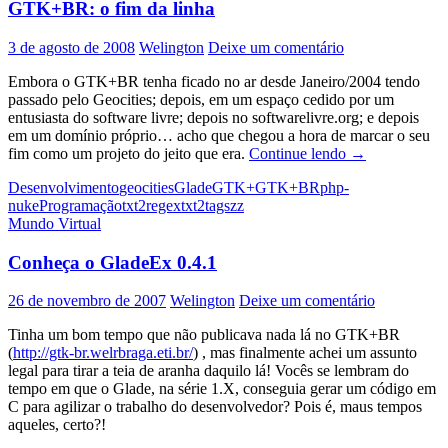
GTK+BR: o fim da linha
3 de agosto de 2008
Welington
Deixe um comentário
Embora o GTK+BR tenha ficado no ar desde Janeiro/2004 tendo
passado pelo Geocities; depois, em um espaço cedido por um
entusiasta do software livre; depois no softwarelivre.org; e depois
em um domínio próprio… acho que chegou a hora de marcar o seu
GTK+BR:
fim como um projeto do jeito que era.
Continue lendo
→
o
Desenvolvimento
geocities
Glade
GTK+
GTK+BR
php-
fim
nuke
Programação
txt2regex
txt2tags
zz
da
Mundo Virtual
linha
Conheça o GladeEx 0.4.1
26 de novembro de 2007
Welington
Deixe um comentário
Tinha um bom tempo que não publicava nada lá no GTK+BR
(
http://gtk-br.welrbraga.eti.br/
) , mas finalmente achei um assunto
legal para tirar a teia de aranha daquilo lá! Vocês se lembram do
tempo em que o Glade, na série 1.X, conseguia gerar um código em
C para agilizar o trabalho do desenvolvedor? Pois é, maus tempos
aqueles, certo?!