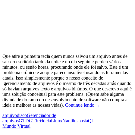
Que atire a primeira tecla quem nunca salvou um arquivo antes de
sair do escritório tarde da noite e no dia seguinte perdeu vários
minutos, ou senão horas, procurando onde ele foi salvo. Este é um
problema crônico e ao que parece insolúvel usando as ferramentas
atuais. Isso simplesmente porque o nosso conceito de
gerenciamento de arquivos é o mesmo de três décadas atrás quando
só haviam arquivos texto e arquivos binários. O que descrevo aqui é
uma solução conceitual para este problema. (Quem sabe alguma
divindade do ramo do desenvolvimento de software não compra a
Organizando
ideia e melhora as nossas vidas).
Continue lendo
→
arquivos:
arquivo
disco
Gerenciador de
Somente
arquivos
GTD
GTK+
ideia
Linux
Nautilus
pasta
Qt
uma
Mundo Virtual
ideia