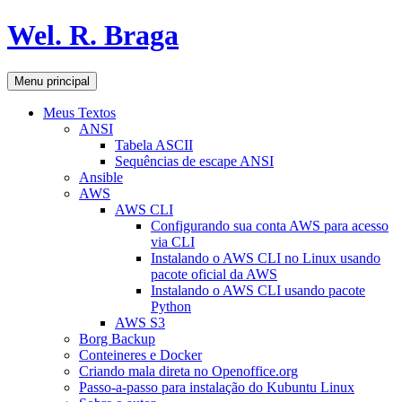
Pular
Wel. R. Braga
para
o
conteúdo
Pesquisar
Menu principal
Meus Textos
ANSI
Tabela ASCII
Sequências de escape ANSI
Ansible
AWS
AWS CLI
Configurando sua conta AWS para acesso
via CLI
Instalando o AWS CLI no Linux usando
pacote oficial da AWS
Instalando o AWS CLI usando pacote
Python
AWS S3
Borg Backup
Conteineres e Docker
Criando mala direta no Openoffice.org
Passo-a-passo para instalação do Kubuntu Linux