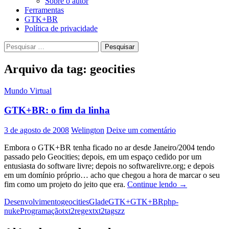
Sobre o autor
Ferramentas
GTK+BR
Política de privacidade
Pesquisar
por:
Arquivo da tag: geocities
Mundo Virtual
GTK+BR: o fim da linha
3 de agosto de 2008
Welington
Deixe um comentário
Embora o GTK+BR tenha ficado no ar desde Janeiro/2004 tendo
passado pelo Geocities; depois, em um espaço cedido por um
entusiasta do software livre; depois no softwarelivre.org; e depois
em um domínio próprio… acho que chegou a hora de marcar o seu
GTK+BR:
fim como um projeto do jeito que era.
Continue lendo
→
o
Desenvolvimento
geocities
Glade
GTK+
GTK+BR
php-
fim
nuke
Programação
txt2regex
txt2tags
zz
da
linha