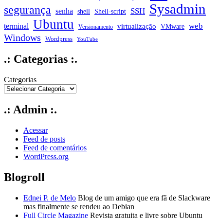
Sysadmin
segurança
SSH
senha
shell
Shell-script
Ubuntu
web
terminal
virtualização
VMware
Versionamento
Windows
Wordpress
YouTube
.: Categorias :.
Categorias
.: Admin :.
Acessar
Feed de posts
Feed de comentários
WordPress.org
Blogroll
Ednei P. de Melo
Blog de um amigo que era fã de Slackware
mas finalmente se rendeu ao Debian
Full Circle Magazine
Revista gratuita e livre sobre Ubuntu