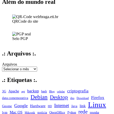
Além do mundo real
QRCode do site
Selo PGP
.: Arquivos :.
Arquivos
.: Etiquetas :.
criptografia
backup
Apache
3G
bash
apt
Blog
celular
Debian
Desktop
Firefox
data comemorativa
dns
Download
Linux
Internet
Google
Hardware
link
Gnome
Java
HD
rede
Mac OS
notícia
lvm
OpenOffice
Python
resenha
Mikrotik