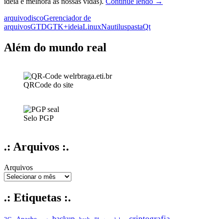
Organizando
ideia e melhora as nossas vidas).
Continue lendo
→
arquivos:
arquivo
disco
Gerenciador de
Somente
arquivos
GTD
GTK+
ideia
Linux
Nautilus
pasta
Qt
uma
ideia
Além do mundo real
QRCode do site
Selo PGP
.: Arquivos :.
Arquivos
.: Etiquetas :.
criptografia
backup