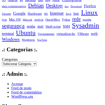
Apache
3G
bash
apt
Blog
celular
Debian
Desktop
Firefox
data comemorativa
dns
Download
Linux
Internet
Google
Hardware
link
Gnome
Java
HD
rede
Mac OS
notícia
lvm
OpenOffice
Python
resenha
Mikrotik
Sysadmin
segurança
SSH
senha
shell
Shell-script
Ubuntu
web
terminal
virtualização
VMware
Versionamento
Windows
Wordpress
YouTube
.: Categorias :.
Categorias
.: Admin :.
Acessar
Feed de posts
Feed de comentários
WordPress.org