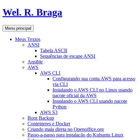
Pular
Wel. R. Braga
para
o
conteúdo
Pesquisar
Menu principal
Meus Textos
ANSI
Tabela ASCII
Sequências de escape ANSI
Ansible
AWS
AWS CLI
Configurando sua conta AWS para acesso
via CLI
Instalando o AWS CLI no Linux usando
pacote oficial da AWS
Instalando o AWS CLI usando pacote
Python
AWS S3
Borg Backup
Conteineres e Docker
Criando mala direta no Openoffice.org
Passo-a-passo para instalação do Kubuntu Linux