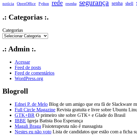
segurança
rede
senha
shell
notícia
OpenOffice
Python
resenha
.: Categorias :.
Categorias
.: Admin :.
Acessar
Feed de posts
Feed de comentários
WordPress.org
Blogroll
Ednei P. de Melo
Blog de um amigo que era fã de Slackware ma
Full Circle Magazine
Revista gratuita e livre sobre Ubuntu Lin
GTK+BR
O primeiro site sobre GTK+ e Glade do Brasil
IBBE
Igreja Batista Boa Esperança
Magali Braga
Fisioterapeuta não é massagista
Nestes eu não voto
Lista de candidatos que estão com a ficha s