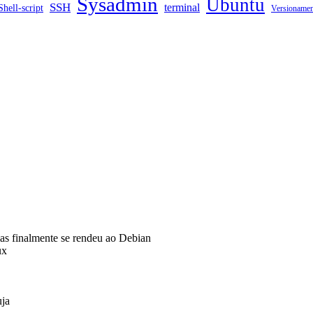
Sysadmin
Ubuntu
SSH
terminal
Shell-script
Versioname
s finalmente se rendeu ao Debian
ux
uja