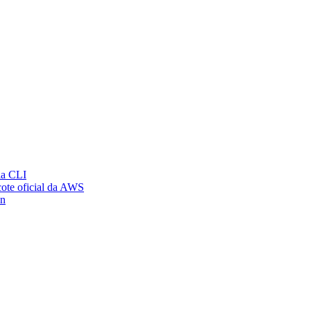
ia CLI
ote oficial da AWS
on