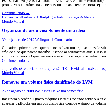
Esta semana eu precisei adicionar novos discos em um servidor hotpl
pronto. Mas na prática não é bem assim que acontece. Embora seja u
Atualizando
Continue lendo
→
a
Debian
disco
Hardware
HD
hotplug
redhat
virtualização
VMware
lista
Mundo Virtual
de
discos
Organizando arquivos: Somente uma ideia
disponíveis
no
30 de janeiro de 2012
Welington
1 Comentário
sistema
Que atire a primeira tecla quem nunca salvou um arquivo antes de sair
crônico e ao que parece insolúvel usando as ferramentas atuais. Iss
arquivos binários. O que descrevo aqui é uma solução conceitual par
Organizando
Continue lendo
→
arquivos:
arquivo
disco
Gerenciador de arquivos
GTD
GTK+
ideia
Linux
Nautilus
Somente
Mundo Virtual
uma
ideia
Remover um volume físico danificado do LVM
26 de agosto de 2008
Welington
Deixe um comentário
Imaginem o cenário: Quatro máquinas virtuais rodando sobre o Xe
aparecer badblocks em um dos discos que compõe o grupo de volume