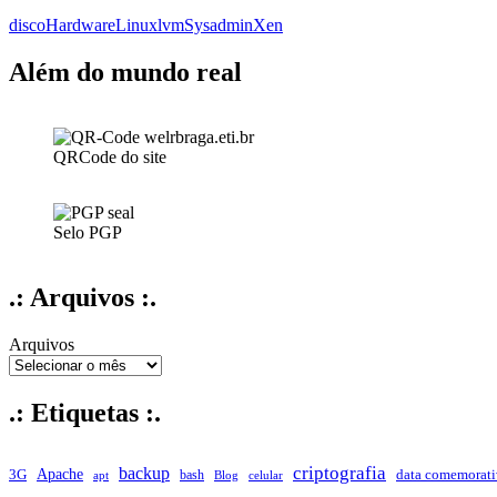
disco
Hardware
Linux
lvm
Sysadmin
Xen
Além do mundo real
QRCode do site
Selo PGP
.: Arquivos :.
Arquivos
.: Etiquetas :.
criptografia
backup
Apache
data comemorati
3G
bash
apt
Blog
celular