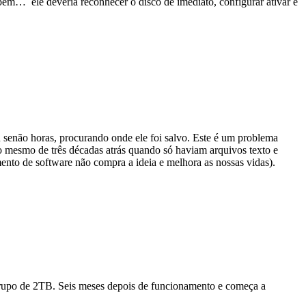
em… ele deveria reconhecer o disco de imediato, configurar ativar e
ou senão horas, procurando onde ele foi salvo. Este é um problema
o mesmo de três décadas atrás quando só haviam arquivos texto e
nto de software não compra a ideia e melhora as nossas vidas).
upo de 2TB. Seis meses depois de funcionamento e começa a