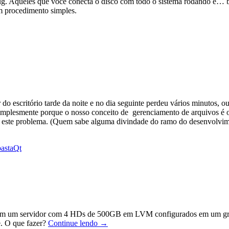
ug. Aqueles que você conecta o disco com todo o sistema rodando e… b
m procedimento simples.
 do escritório tarde da noite e no dia seguinte perdeu vários minutos, 
o simplesmente porque o nosso conceito de gerenciamento de arquivos é 
a este problema. (Quem sabe alguma divindade do ramo do desenvolvime
pasta
Qt
n em um servidor com 4 HDs de 500GB em LVM configurados em um gr
Remover
. O que fazer?
Continue lendo
→