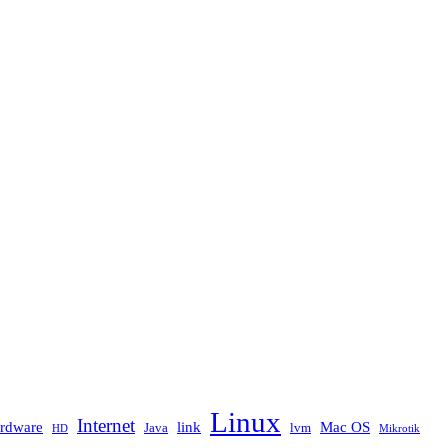
Linux
Internet
rdware
link
Mac OS
Java
lvm
HD
Mikrotik