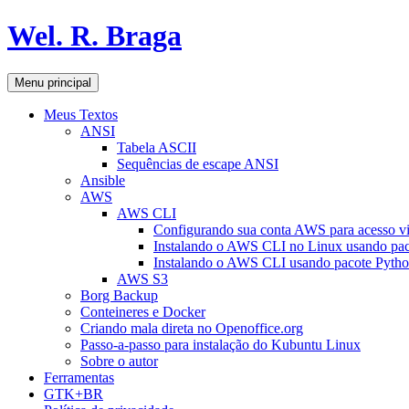
Pular
Wel. R. Braga
para
o
conteúdo
Pesquisar
Menu principal
Meus Textos
ANSI
Tabela ASCII
Sequências de escape ANSI
Ansible
AWS
AWS CLI
Configurando sua conta AWS para acesso v
Instalando o AWS CLI no Linux usando pac
Instalando o AWS CLI usando pacote Pyth
AWS S3
Borg Backup
Conteineres e Docker
Criando mala direta no Openoffice.org
Passo-a-passo para instalação do Kubuntu Linux
Sobre o autor
Ferramentas
GTK+BR