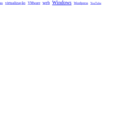
Windows
web
virtualização
VMware
nto
Wordpress
YouTube