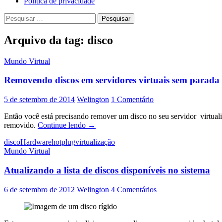
Política de privacidade
Pesquisar
por:
Arquivo da tag: disco
Mundo Virtual
Removendo discos em servidores virtuais sem parada 
5 de setembro de 2014
Welington
1 Comentário
Então você está precisando remover um disco no seu servidor virtual
Removendo
removido.
Continue lendo
→
discos
disco
Hardware
hotplug
virtualização
em
Mundo Virtual
servidores
virtuais
Atualizando a lista de discos disponíveis no sistema
sem
parada
do
6 de setembro de 2012
Welington
4 Comentários
serviço