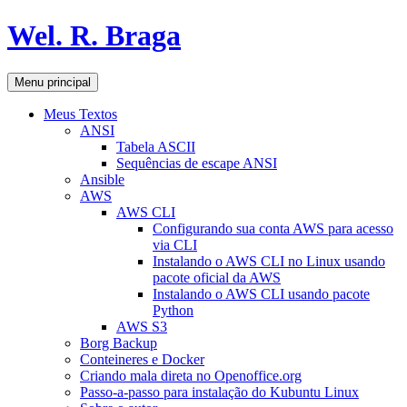
Pular
Wel. R. Braga
para
o
conteúdo
Pesquisar
Menu principal
Meus Textos
ANSI
Tabela ASCII
Sequências de escape ANSI
Ansible
AWS
AWS CLI
Configurando sua conta AWS para acesso
via CLI
Instalando o AWS CLI no Linux usando
pacote oficial da AWS
Instalando o AWS CLI usando pacote
Python
AWS S3
Borg Backup
Conteineres e Docker
Criando mala direta no Openoffice.org
Passo-a-passo para instalação do Kubuntu Linux