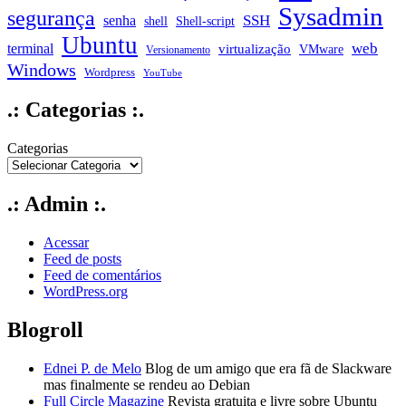
Sysadmin
segurança
SSH
senha
shell
Shell-script
Ubuntu
web
terminal
virtualização
VMware
Versionamento
Windows
Wordpress
YouTube
.: Categorias :.
Categorias
.: Admin :.
Acessar
Feed de posts
Feed de comentários
WordPress.org
Blogroll
Ednei P. de Melo
Blog de um amigo que era fã de Slackware
mas finalmente se rendeu ao Debian
Full Circle Magazine
Revista gratuita e livre sobre Ubuntu