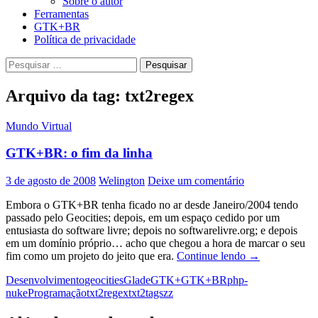
Sobre o autor
Ferramentas
GTK+BR
Política de privacidade
Pesquisar
por:
Arquivo da tag: txt2regex
Mundo Virtual
GTK+BR: o fim da linha
3 de agosto de 2008
Welington
Deixe um comentário
Embora o GTK+BR tenha ficado no ar desde Janeiro/2004 tendo
passado pelo Geocities; depois, em um espaço cedido por um
entusiasta do software livre; depois no softwarelivre.org; e depois
em um domínio próprio… acho que chegou a hora de marcar o seu
GTK+BR:
fim como um projeto do jeito que era.
Continue lendo
→
o
Desenvolvimento
geocities
Glade
GTK+
GTK+BR
php-
fim
nuke
Programação
txt2regex
txt2tags
zz
da
linha