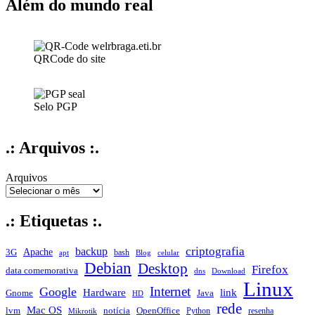
Além do mundo real
QRCode do site
Selo PGP
.: Arquivos :.
Arquivos
.: Etiquetas :.
criptografia
backup
Apache
3G
bash
apt
Blog
celular
Debian
Desktop
Firefox
data comemorativa
dns
Download
Linux
Internet
Google
Hardware
link
Gnome
Java
HD
rede
Mac OS
notícia
lvm
OpenOffice
Python
resenha
Mikrotik