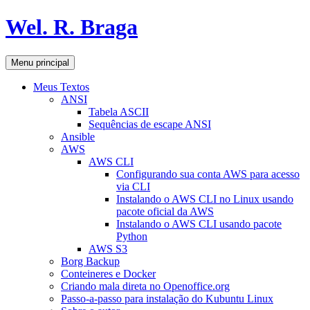
Pular
Wel. R. Braga
para
o
conteúdo
Pesquisar
Menu principal
Meus Textos
ANSI
Tabela ASCII
Sequências de escape ANSI
Ansible
AWS
AWS CLI
Configurando sua conta AWS para acesso
via CLI
Instalando o AWS CLI no Linux usando
pacote oficial da AWS
Instalando o AWS CLI usando pacote
Python
AWS S3
Borg Backup
Conteineres e Docker
Criando mala direta no Openoffice.org
Passo-a-passo para instalação do Kubuntu Linux