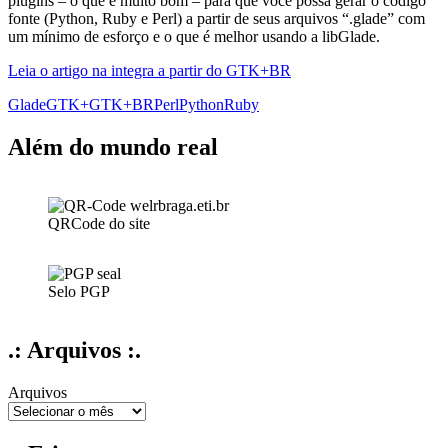
plugins – o que é muito bom – para que você possa gerar o código
fonte (Python, Ruby e Perl) a partir de seus arquivos “.glade” com
um mínimo de esforço e o que é melhor usando a libGlade.
Leia o artigo na integra a partir do GTK+BR
Glade
GTK+
GTK+BR
Perl
Python
Ruby
Além do mundo real
QRCode do site
Selo PGP
.: Arquivos :.
Arquivos