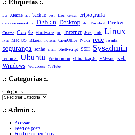
.: Etiquetas :.
criptografia
backup
Apache
3G
bash
apt
Blog
celular
Debian
Desktop
Firefox
data comemorativa
dns
Download
Linux
Internet
Google
Hardware
link
Gnome
Java
HD
rede
Mac OS
notícia
lvm
OpenOffice
Python
resenha
Mikrotik
Sysadmin
segurança
SSH
senha
shell
Shell-script
Ubuntu
web
terminal
virtualização
VMware
Versionamento
Windows
Wordpress
YouTube
.: Categorias :.
Categorias
.: Admin :.
Acessar
Feed de posts
Feed de comentários