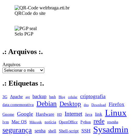
QRCode do site
Selo PGP
.: Arquivos :.
Arquivos
.: Etiquetas :.
criptografia
backup
Apache
3G
bash
apt
Blog
celular
Debian
Desktop
Firefox
data comemorativa
dns
Download
Linux
Internet
Google
Hardware
link
Gnome
Java
HD
rede
Mac OS
notícia
lvm
OpenOffice
Python
resenha
Mikrotik
Sysadmin
segurança
SSH
senha
shell
Shell-script