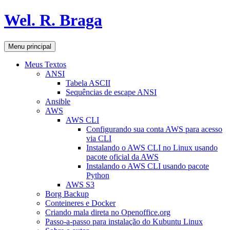
Pular
Wel. R. Braga
para
o
conteúdo
Pesquisar
Menu principal
Meus Textos
ANSI
Tabela ASCII
Sequências de escape ANSI
Ansible
AWS
AWS CLI
Configurando sua conta AWS para acesso
via CLI
Instalando o AWS CLI no Linux usando
pacote oficial da AWS
Instalando o AWS CLI usando pacote
Python
AWS S3
Borg Backup
Conteineres e Docker
Criando mala direta no Openoffice.org
Passo-a-passo para instalação do Kubuntu Linux