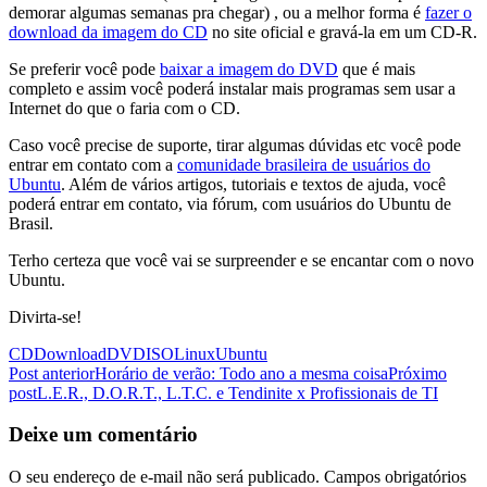
demorar algumas semanas pra chegar) , ou a melhor forma é
fazer o
download da imagem do CD
no site oficial e gravá-la em um CD-R.
Se preferir você pode
baixar a imagem do DVD
que é mais
completo e assim você poderá instalar mais programas sem usar a
Internet do que o faria com o CD.
Caso você precise de suporte, tirar algumas dúvidas etc você pode
entrar em contato com a
comunidade brasileira de usuários do
Ubuntu
. Além de vários artigos, tutoriais e textos de ajuda, você
poderá entrar em contato, via fórum, com usuários do Ubuntu de
Brasil.
Terho certeza que você vai se surpreender e se encantar com o novo
Ubuntu.
Divirta-se!
CD
Download
DVD
ISO
Linux
Ubuntu
Navegação
Post anterior
Horário de verão: Todo ano a mesma coisa
Próximo
post
L.E.R., D.O.R.T., L.T.C. e Tendinite x Profissionais de TI
de
posts
Deixe um comentário
O seu endereço de e-mail não será publicado.
Campos obrigatórios