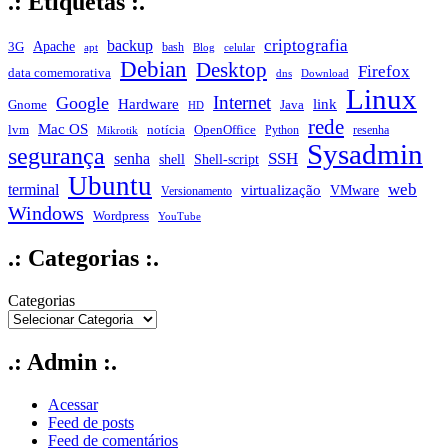
.: Etiquetas :.
criptografia
backup
Apache
3G
bash
apt
Blog
celular
Debian
Desktop
Firefox
data comemorativa
dns
Download
Linux
Internet
Google
Hardware
link
Gnome
Java
HD
rede
Mac OS
notícia
lvm
OpenOffice
Python
resenha
Mikrotik
Sysadmin
segurança
SSH
senha
shell
Shell-script
Ubuntu
web
terminal
virtualização
VMware
Versionamento
Windows
Wordpress
YouTube
.: Categorias :.
Categorias
.: Admin :.
Acessar
Feed de posts
Feed de comentários