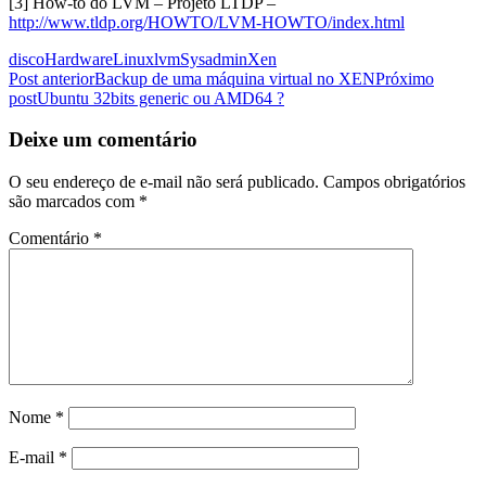
[3] How-to do LVM – Projeto LTDP –
http://www.tldp.org/HOWTO/LVM-HOWTO/index.html
disco
Hardware
Linux
lvm
Sysadmin
Xen
Navegação
Post anterior
Backup de uma máquina virtual no XEN
Próximo
post
Ubuntu 32bits generic ou AMD64 ?
de
posts
Deixe um comentário
O seu endereço de e-mail não será publicado.
Campos obrigatórios
são marcados com
*
Comentário
*
Nome
*
E-mail
*