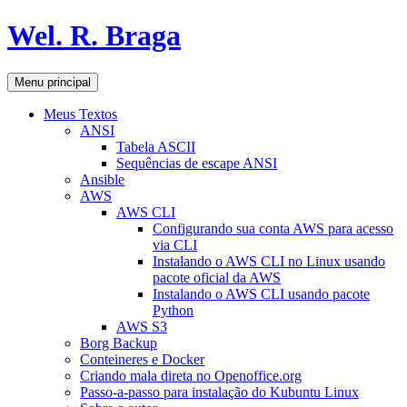
Pular
Wel. R. Braga
para
o
conteúdo
Pesquisar
Menu principal
Meus Textos
ANSI
Tabela ASCII
Sequências de escape ANSI
Ansible
AWS
AWS CLI
Configurando sua conta AWS para acesso
via CLI
Instalando o AWS CLI no Linux usando
pacote oficial da AWS
Instalando o AWS CLI usando pacote
Python
AWS S3
Borg Backup
Conteineres e Docker
Criando mala direta no Openoffice.org
Passo-a-passo para instalação do Kubuntu Linux