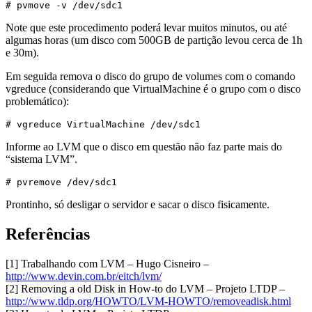
# pvmove -v /dev/sdc1
Note que este procedimento poderá levar muitos minutos, ou até
algumas horas (um disco com 500GB de partição levou cerca de 1h
e 30m).
Em seguida remova o disco do grupo de volumes com o comando
vgreduce (considerando que VirtualMachine é o grupo com o disco
problemático):
# vgreduce VirtualMachine /dev/sdc1
Informe ao LVM que o disco em questão não faz parte mais do
“sistema LVM”.
# pvremove /dev/sdc1
Prontinho, só desligar o servidor e sacar o disco fisicamente.
Referências
[1] Trabalhando com LVM – Hugo Cisneiro –
http://www.devin.com.br/eitch/lvm/
[2] Removing a old Disk in How-to do LVM – Projeto LTDP –
http://www.tldp.org/HOWTO/LVM-HOWTO/removeadisk.html