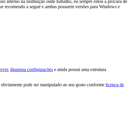
o interno na instituição onde trabalho, eu sempre estou a procura de
s que recomendo a seguir e ambas possuem versões para Windows e
erver
,
dispensa configurações
e ainda possui uma estrutura
te, obviamente pode ser manipulado ao seu gosto conforme
licença de
e
no
te