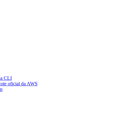
ia CLI
ote oficial da AWS
on