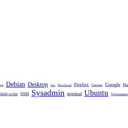
Debian
Desktop
Google
Firefox
Ha
va
Gnome
dns
Download
Sysadmin
Ubuntu
SSH
terminal
Shell-script
Versioname