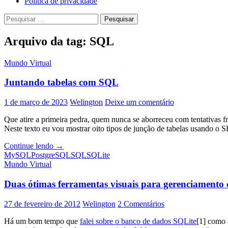
Política de privacidade
Pesquisar
por:
Arquivo da tag: SQL
Mundo Virtual
Juntando tabelas com SQL
1 de março de 2023
Welington
Deixe um comentário
Que atire a primeira pedra, quem nunca se aborreceu com tentativas frus
Neste texto eu vou mostrar oito tipos de junção de tabelas usand
Juntando
Continue lendo
→
tabelas
MySQL
PostgreSQL
SQL
SQLite
com
Mundo Virtual
SQL
Duas ótimas ferramentas visuais para gerenciamento 
27 de fevereiro de 2012
Welington
2 Comentários
Há um bom tempo que
falei sobre o banco de dados SQLite
[1] como a