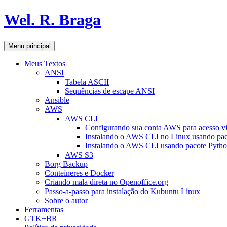
Pular
Wel. R. Braga
para
o
conteúdo
Pesquisar
Menu principal
Meus Textos
ANSI
Tabela ASCII
Sequências de escape ANSI
Ansible
AWS
AWS CLI
Configurando sua conta AWS para acesso v
Instalando o AWS CLI no Linux usando pac
Instalando o AWS CLI usando pacote Pyth
AWS S3
Borg Backup
Conteineres e Docker
Criando mala direta no Openoffice.org
Passo-a-passo para instalação do Kubuntu Linux
Sobre o autor
Ferramentas
GTK+BR