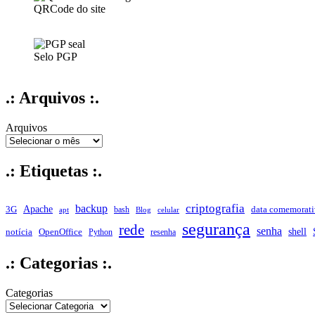
QRCode do site
Selo PGP
.: Arquivos :.
Arquivos
.: Etiquetas :.
criptografia
backup
Apache
data comemorati
3G
bash
apt
Blog
celular
segurança
rede
senha
shell
notícia
OpenOffice
Python
resenha
.: Categorias :.
Categorias