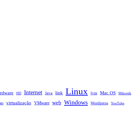
Linux
Internet
rdware
link
Mac OS
Java
lvm
HD
Mikrotik
Windows
web
virtualização
VMware
nto
Wordpress
YouTube