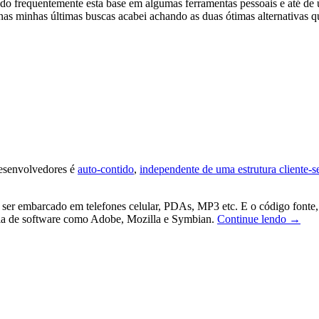
 frequentemente esta base em algumas ferramentas pessoais e até de us
 nas minhas últimas buscas acabei achando as duas ótimas alternativa
desenvolvedores é
auto-contido
,
independente de uma estrutura cliente-s
te ser embarcado em telefones celular, PDAs, MP3 etc. E o código fon
SQLit
tria de software como Adobe, Mozilla e Symbian.
Continue lendo
→
um
banco
de
dados
peque
e
eficien