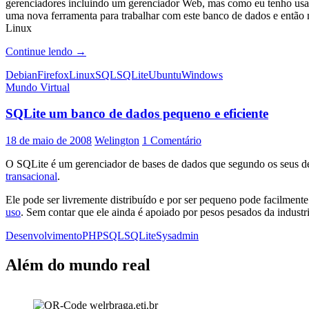
gerenciadores incluindo um gerenciador Web, mas como eu tenho usado
uma nova ferramenta para trabalhar com este banco de dados e então
Linux
Duas
Continue lendo
→
ótimas
Debian
Firefox
Linux
SQL
SQLite
Ubuntu
Windows
ferramentas
Mundo Virtual
visuais
para
SQLite um banco de dados pequeno e eficiente
gerenciamento
de
bases
18 de maio de 2008
Welington
1 Comentário
de
dados
O SQLite é um gerenciador de bases de dados que segundo os seus 
SQLite
transacional
.
Ele pode ser livremente distribuído e por ser pequeno pode facilmen
uso
. Sem contar que ele ainda é apoiado por pesos pesados da indus
Desenvolvimento
PHP
SQL
SQLite
Sysadmin
Além do mundo real