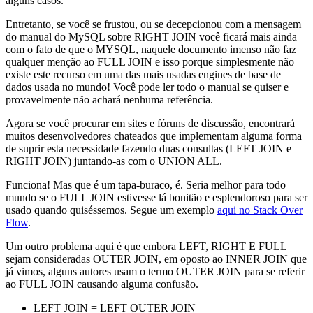
alguns casos.
Entretanto, se você se frustou, ou se decepcionou com a mensagem
do manual do MySQL sobre RIGHT JOIN você ficará mais ainda
com o fato de que o MYSQL, naquele documento imenso não faz
qualquer menção ao FULL JOIN e isso porque simplesmente não
existe este recurso em uma das mais usadas engines de base de
dados usada no mundo! Você pode ler todo o manual se quiser e
provavelmente não achará nenhuma referência.
Agora se você procurar em sites e fóruns de discussão, encontrará
muitos desenvolvedores chateados que implementam alguma forma
de suprir esta necessidade fazendo duas consultas (LEFT JOIN e
RIGHT JOIN) juntando-as com o UNION ALL.
Funciona! Mas que é um tapa-buraco, é. Seria melhor para todo
mundo se o FULL JOIN estivesse lá bonitão e esplendoroso para ser
usado quando quiséssemos. Segue um exemplo
aqui no Stack Over
Flow
.
Um outro problema aqui é que embora LEFT, RIGHT E FULL
sejam consideradas OUTER JOIN, em oposto ao INNER JOIN que
já vimos, alguns autores usam o termo OUTER JOIN para se referir
ao FULL JOIN causando alguma confusão.
LEFT JOIN = LEFT OUTER JOIN