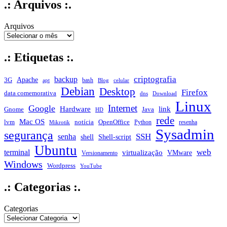
.: Arquivos :.
Arquivos
.: Etiquetas :.
criptografia
backup
Apache
3G
bash
apt
Blog
celular
Debian
Desktop
Firefox
data comemorativa
dns
Download
Linux
Internet
Google
Hardware
link
Gnome
Java
HD
rede
Mac OS
notícia
lvm
OpenOffice
Python
resenha
Mikrotik
Sysadmin
segurança
SSH
senha
shell
Shell-script
Ubuntu
web
terminal
virtualização
VMware
Versionamento
Windows
Wordpress
YouTube
.: Categorias :.
Categorias