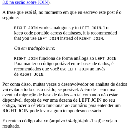
8.0 na seção sobre JOIN
).
A frase que está lá, no momento em que eu escrevo este post é o
seguinte:
works analogously to
. To
RIGHT JOIN
LEFT JOIN
keep code portable across databases, it is recommended
that you use
instead of
.
LEFT JOIN
RIGHT JOIN
Ou em tradução livre:
funciona de forma análoga ao
.
RIGHT JOIN
LEFT JOIN
Para manter o código portável entre bases de dados, é
recomendados que você use
ao invés
LEFT JOIN
de
.
RIGHT JOIN
Por conta disso, muitas vezes o desenvolvedor ou analista de dados
vai evitar a todo custo usá-lo, se possível. Além de – em uma
eventual migração de base de dados – o tal comando não estar
disponível, depois de ver uma dezena de LEFT JOIN no seu
código, fazer o cérebro funcionar ao contrário para entender um
RIGHT JOIN pode levar algum tempo desnecessário.
Execute o código abaixo (arquivo 04-right-join-1.sql) e veja o
resultado.