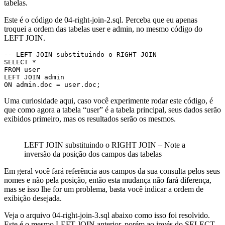
tabelas.
Este é o código de 04-right-join-2.sql. Perceba que eu apenas
troquei a ordem das tabelas user e admin, no mesmo código do
LEFT JOIN.
-- LEFT JOIN substituindo o RIGHT JOIN

SELECT * 

FROM user

LEFT JOIN admin

ON admin.doc = user.doc;
Uma curiosidade aqui, caso você experimente rodar este código, é
que como agora a tabela “user” é a tabela principal, seus dados serão
exibidos primeiro, mas os resultados serão os mesmos.
LEFT JOIN substituindo o RIGHT JOIN – Note a
inversão da posição dos campos das tabelas
Em geral você fará referência aos campos da sua consulta pelos seus
nomes e não pela posição, então esta mudança não fará diferença,
mas se isso lhe for um problema, basta você indicar a ordem de
exibição desejada.
Veja o arquivo 04-right-join-3.sql abaixo como isso foi resolvido.
Este é o mesmo LEFT JOIN anterior, porém ao invés do SELECT