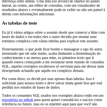
diferença entre ambas. Uma lista (ou árvore) de objetos no painel
lateral, ao centro, um editor de consultas, com um visualizador de
resultados abaixo e eventualmente pode-se exibir ou não um painel à
direita com informações adicionais.
As tabelas de teste
Eu já li vários artigos sobre o assunto desde que comecei a lidar com
bases de dados e em todos eles o autor decidiu por montar uma
estrutura complexa com várias tabelas para explicar este assunto.
Honestamente, o que pode ficar bonito e massagear o ego do autor,
mostrando que ele sabe muito, acaba limitando a disseminação do
conhecimento e ao menos para mim, os primeiros texto que li
quando estava começando a me aventurar neste mundo de consultas
SQL, aqueles exemplos escabrosos só serviram para me deixar mais
desesperado achando que aquilo era complexo demais.
Por conta disso, eu decidi por usar apenas duas tabelas. Isso é
suficiente para nossos testes e deve salvar muita gente boa que está
perdida nos estudos de bases de dados.
Todos os comandos SQL usados nos exemplos abaixo estão em um
repositório no github
para quem quiser consultá-los e usá-los como
referência no futuro, mas eu os repetirei aqui para que você não