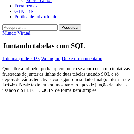
Sobre o autor
Ferramentas
GTK+BR
Política de privacidade
Pesquisar
por:
Mundo Virtual
Juntando tabelas com SQL
1 de março de 2023
Welington
Deixe um comentário
Que atire a primeira pedra, quem nunca se aborreceu com tentativas
frustradas de juntar as linhas de duas tabelas usando SQL e só
depois de várias tentativas conseguir o resultado final (ou desistir de
fazê-lo). Neste texto eu vou mostrar oito tipos de junção de tabelas
usando o SELECT…JOIN de forma bem simples.