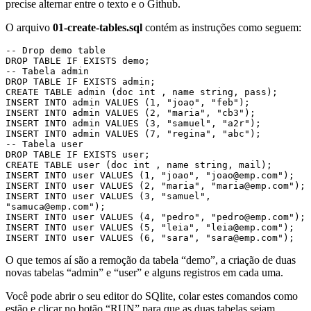
precise alternar entre o texto e o Github.
O arquivo
01-create-tables.sql
contém as instruções como seguem:
-- Drop demo table

DROP TABLE IF EXISTS demo;

-- Tabela admin

DROP TABLE IF EXISTS admin;

CREATE TABLE admin (doc int , name string, pass);

INSERT INTO admin VALUES (1, "joao", "feb");

INSERT INTO admin VALUES (2, "maria", "cb3");

INSERT INTO admin VALUES (3, "samuel", "a2r");

INSERT INTO admin VALUES (7, "regina", "abc");

-- Tabela user

DROP TABLE IF EXISTS user;

CREATE TABLE user (doc int , name string, mail);

INSERT INTO user VALUES (1, "joao", "joao@emp.com");

INSERT INTO user VALUES (2, "maria", "maria@emp.com");

INSERT INTO user VALUES (3, "samuel", 
"samuca@emp.com");

INSERT INTO user VALUES (4, "pedro", "pedro@emp.com");

INSERT INTO user VALUES (5, "leia", "leia@emp.com");

INSERT INTO user VALUES (6, "sara", "sara@emp.com");
O que temos aí são a remoção da tabela “demo”, a criação de duas
novas tabelas “admin” e “user” e alguns registros em cada uma.
Você pode abrir o seu editor do SQlite, colar estes comandos como
estão e clicar no botão “RUN” para que as duas tabelas sejam