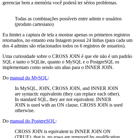
gerenciar bem a memória você poderá ter sérios problemas.
Todas as combinações possíveis entre admin e usuários
(produto cartesiano)
Eu limitei a captura de tela a mostrar apenas os primeiros registros
retornados, no entanto esta listagem possui 24 linhas (para cada um
dos 4 admins são relacionados todos os 6 registros de usuarios).
Uma curiosidade sobre o CROSS JOIN é que ele não é um padrão
SQL e tanto o SQLite, quanto o MySQL e o PostgreSQL os
implementam como sendo um alias para o INNER JOIN.
Do
manual do MySQL
:
In MySQL, JOIN, CROSS JOIN, and INNER JOIN
are syntactic equivalents (they can replace each other).
In standard SQL, they are not equivalent. INNER
JOIN is used with an ON clause, CROSS JOIN is used
otherwise.
Do
manual do PostgreSQL
:
CROSS JOIN is equivalent to INNER JOIN ON
(TRUE), that is, no rows are removed by qualification.