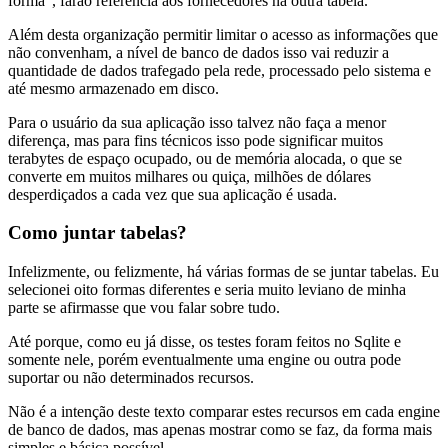
forma”, farão referência aos fornecedores na outra tabela.
Além desta organização permitir limitar o acesso as informações que
não convenham, a nível de banco de dados isso vai reduzir a
quantidade de dados trafegado pela rede, processado pelo sistema e
até mesmo armazenado em disco.
Para o usuário da sua aplicação isso talvez não faça a menor
diferença, mas para fins técnicos isso pode significar muitos
terabytes de espaço ocupado, ou de memória alocada, o que se
converte em muitos milhares ou quiça, milhões de dólares
desperdiçados a cada vez que sua aplicação é usada.
Como juntar tabelas?
Infelizmente, ou felizmente, há várias formas de se juntar tabelas. Eu
selecionei oito formas diferentes e seria muito leviano de minha
parte se afirmasse que vou falar sobre tudo.
Até porque, como eu já disse, os testes foram feitos no Sqlite e
somente nele, porém eventualmente uma engine ou outra pode
suportar ou não determinados recursos.
Não é a intenção deste texto comparar estes recursos em cada engine
de banco de dados, mas apenas mostrar como se faz, da forma mais
simples e básica possível.