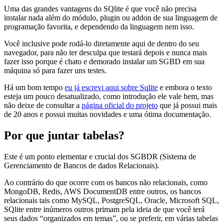
Uma das grandes vantagens do SQlite é que você não precisa
instalar nada além do módulo, plugin ou addon de sua linguagem de
programação favorita, e dependendo da linguagem nem isso.
Você inclusive pode rodá-lo diretamente aqui de dentro do seu
navegador, para não ter desculpa que testará depois e nunca mais
fazer isso porque é chato e demorado instalar um SGBD em sua
máquina só para fazer uns testes.
Há um bom tempo
eu já escrevi aqui sobre Sqlite
e embora o texto
esteja um pouco desatualizado, como introdução ele vale bem, mas
não deixe de consultar a
página oficial do projeto
que já possui mais
de 20 anos e possui muitas novidades e uma ótima documentação.
Por que juntar tabelas?
Este é um ponto elementar e crucial dos SGBDR (Sistema de
Gerenciamento de Bancos de dados Relacionais).
Ao contrário do que ocorre com os bancos não relacionais, como
MongoDB, Redis, AWS DocumentDB entre outros, os bancos
relacionais tais como MySQL, PostgreSQL, Oracle, Microsoft SQL,
SQlite entre inúmeros outros primam pela ideia de que você terá
seus dados “organizados em temas”, ou se preferir, em várias tabelas