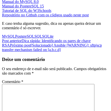
Manual do MySQL 8.0
Manual do PostgreSQL 15
Tutorial de SQL do W3Schools
Repositório no Github com os códigos usado neste post
E caso tenha alguma sugestão, dica ou apenas queira deixar um
comentário é só escrever.
MySQL
PostgreSQL
SQL
SQLite
Navegação
Post anterior
Dica rápida: Identificando os pares de chave
RSA
Próximo post
[Solucionado] Ansible [WARNING]: sftp|scp
de
transfer mechanism failed on [a.b.c.d]
posts
Deixe um comentário
O seu endereço de e-mail não será publicado.
Campos obrigatórios
são marcados com
*
Comentário
*