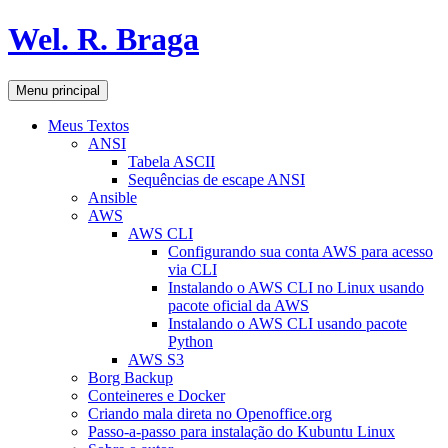
Pular
Wel. R. Braga
para
o
conteúdo
Pesquisar
Menu principal
Meus Textos
ANSI
Tabela ASCII
Sequências de escape ANSI
Ansible
AWS
AWS CLI
Configurando sua conta AWS para acesso
via CLI
Instalando o AWS CLI no Linux usando
pacote oficial da AWS
Instalando o AWS CLI usando pacote
Python
AWS S3
Borg Backup
Conteineres e Docker
Criando mala direta no Openoffice.org
Passo-a-passo para instalação do Kubuntu Linux