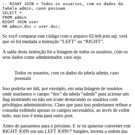
-- RIGHT JOIN = Todos os usuarios, com os dados da 
tabela admin, caso possuam

SELECT * 

FROM admin

RIGHT JOIN user

ON admin.doc = user.doc;
Se você comparar este código com o arquivo 02-left-join.sql, verá
que só foi mudada a instrução “LEFT” ou “RIGHT”.
A saída desta instrução foi a listagem de todos os usuários, com os
seus dados como administrador, caso seja.
Todos os usuarios, com os dados da tabela admin, caso
possuam
Isso poderia ser útil, por exemplo, em uma listagem de usuários
onde usaríamos o campo “doc” da tabela “admin” para acionar um
flag mostrando ou não um ícone destacando os usuários com
privilégios administrativos. Claro que para isso poderiamos refinar a
consulta exibindo apenas os campos necessários, ao invés de exibir
tudo, mas isso é tema para outro post.
Antes de passarmos para o próximo. E se eu quisesse converter este
RIGHT JOIN em um LEFT JOIN!? Simples, inverta a ordem das