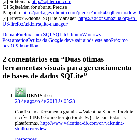
[2] Sqliteman.
http://sqliteman.com
[3] SqliteMan for ubuntu Precise
Pangolin.
http://packages.ubuntu.com/precise/amd64/sqliteman/down
[4] Firefox Addons. SQLite Manager
https://addons.mozilla.org/en-
US/firefox/addon/sqlite-manager/
Debian
Firefox
Linux
SQL
SQLite
Ubuntu
Windows
Navegação
Post anterior
Óculos da Google deve sair ainda este ano
Próximo
post
O Silmarillion
de
posts
2 comentários em “Duas ótimas
ferramentas visuais para gerenciamento
de bases de dados SQLite”
DENIS
disse:
28 de agosto de 2013 às 05:23
Confira uma ferramenta gratuita – Valentina Studio. Produto
incrível! IMO é o melhor gestor de SQLite para todas as
plataformas.
http://www.valentina-db.com/en/valentina-
studio-overview
Responder