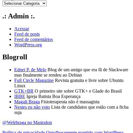
.: Admin :.
Acessar
Feed de posts
Feed de comentários
WordPress.org
Blogroll
Ednei P. de Melo
Blog de um amigo que era fã de Slackware
mas finalmente se rendeu ao Debian
Full Circle Magazine
Revista gratuita e livre sobre Ubuntu
Linux
GTK+BR
O primeiro site sobre GTK+ e Glade do Brasil
IBBE
Igreja Batista Boa Esperança
Magali Braga
Fisioterapeuta não é massagista
Nestes eu não voto
Lista de candidatos que estão com a ficha
suja
@Welrbraga no Mastodon
Política de privacidade
Orgulhosamente mantido com WordPress