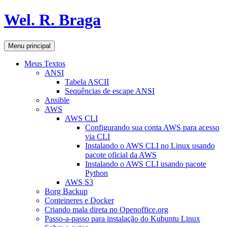
Pular
Wel. R. Braga
para
o
conteúdo
Pesquisar
Menu principal
Meus Textos
ANSI
Tabela ASCII
Sequências de escape ANSI
Ansible
AWS
AWS CLI
Configurando sua conta AWS para acesso
via CLI
Instalando o AWS CLI no Linux usando
pacote oficial da AWS
Instalando o AWS CLI usando pacote
Python
AWS S3
Borg Backup
Conteineres e Docker
Criando mala direta no Openoffice.org
Passo-a-passo para instalação do Kubuntu Linux