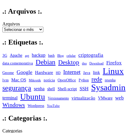
.: Arquivos :.
Arquivos
.: Etiquetas :.
criptografia
backup
Apache
3G
bash
apt
Blog
celular
Debian
Desktop
Firefox
data comemorativa
dns
Download
Linux
Internet
Google
Hardware
link
Gnome
Java
HD
rede
Mac OS
notícia
lvm
OpenOffice
Python
resenha
Mikrotik
Sysadmin
segurança
SSH
senha
shell
Shell-script
Ubuntu
web
terminal
virtualização
VMware
Versionamento
Windows
Wordpress
YouTube
.: Categorias :.
Categorias