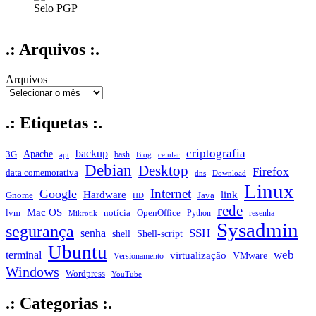
Selo PGP
.: Arquivos :.
Arquivos
.: Etiquetas :.
criptografia
backup
Apache
3G
bash
apt
Blog
celular
Debian
Desktop
Firefox
data comemorativa
dns
Download
Linux
Internet
Google
Hardware
link
Gnome
Java
HD
rede
Mac OS
notícia
lvm
OpenOffice
Python
resenha
Mikrotik
Sysadmin
segurança
SSH
senha
shell
Shell-script
Ubuntu
web
terminal
virtualização
VMware
Versionamento
Windows
Wordpress
YouTube
.: Categorias :.