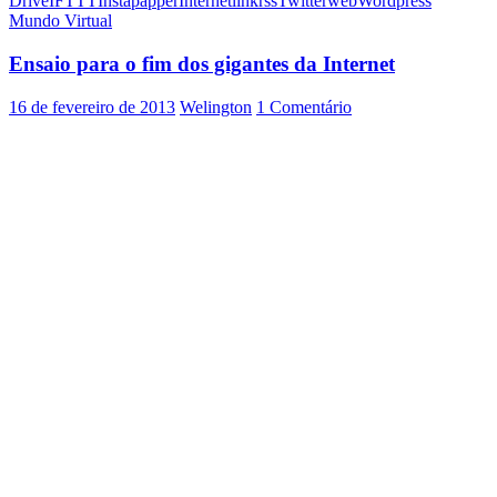
Drive
IFTTT
Instapapper
Internet
link
rss
Twitter
web
Wordpress
pa
Mundo Virtual
v
c
Ensaio para o fim dos gigantes da Internet
I
16 de fevereiro de 2013
Welington
1 Comentário