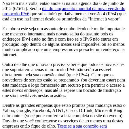
Não tem mais volta, então anote ai na sua agenda dia 6 de junho de
2012 (6/6/12). Será o
dia do lançamento mundial da nova versão do
protocolo IPv6
que substituirá gradativamente a versão 4 (IPv4) que
está em uso na Internet desde os primórdios da “Internet à vapor”.
E embora este seja um assunto de cunho técnico é muito importante
que mesmo o internauta mais novato saiba do assunto pois os
endereços IPv4 estão no fim e com isso se o IPv6 não entrar em
produção logo dentro de alguns meses será impossível ou ao menos
muito complicado que uma empresa nova possa ter um endereço na
Internet.
Outro detalhe que o novato precisa saber é que todos os novos sites
que suportarem apenas o protocolo IPv6 não serão acessível
diretamente pela sua conexão atual (que é IPv4). Claro que os
provedores de serviço estão se preparando (ou deveriam estar) para
esta mudança e logo fornecerão um recurso para permitir o acesso a
estes novos endereços, mas até lá espere um bocado de frustração
que são inevitáveis nestas ocasiões.
Dentre as grandes empresas que estão prontas para mudança estão o
Yahoo, Google, Facebook, AT&T, Cisco, D-Link, Microsoft Bing
entre outras (você pode conferir a lista completa no site do evento).
Duvido que você conheça/use os serviços de ao menos uma destas
empresas então fique de olho.
Teste se a sua conexão será