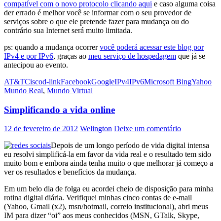
compatível com o novo protocolo clicando aqui
e caso alguma coisa
der errado é melhor você se informar com o seu provedor de
serviços sobre o que ele pretende fazer para mudança ou do
contrário sua Internet será muito limitada.
ps: quando a mudança ocorrer
você poderá acessar este blog por
IPv4 e por IPv6
, graças ao
meu serviço de hospedagem
que já se
antecipou ao evento.
AT&T
Cisco
d-link
Facebook
Google
IPv4
IPv6
Microsoft Bing
Yahoo
Mundo Real
,
Mundo Virtual
Simplificando a vida online
12 de fevereiro de 2012
Welington
Deixe um comentário
Depois de um longo período de vida digital intensa
eu resolvi simplificá-la em favor da vida real e o resultado tem sido
muito bom e embora ainda tenha muito o que melhorar já começo a
ver os resultados e benefícios da mudança.
Em um belo dia de folga eu acordei cheio de disposição para minha
rotina digital diária. Verifiquei minhas cinco contas de e-mail
(Yahoo, Gmail (x2), msn/hotmail, correio institucional), abri meus
IM para dizer “oi” aos meus conhecidos (MSN, GTalk, Skype,