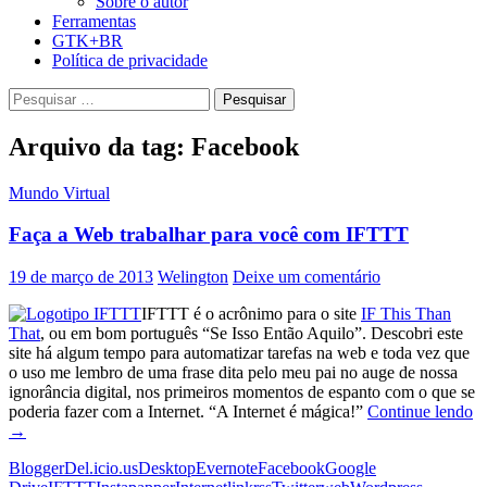
Sobre o autor
Ferramentas
GTK+BR
Política de privacidade
Pesquisar
por:
Arquivo da tag: Facebook
Mundo Virtual
Faça a Web trabalhar para você com IFTTT
19 de março de 2013
Welington
Deixe um comentário
IFTTT é o acrônimo para o site
IF This Than
That
, ou em bom português “Se Isso Então Aquilo”. Descobri este
site há algum tempo para automatizar tarefas na web e toda vez que
o uso me lembro de uma frase dita pelo meu pai no auge de nossa
ignorância digital, nos primeiros momentos de espanto com o que se
F
poderia fazer com a Internet. “A Internet é mágica!”
Continue lendo
a
→
W
Blogger
Del.icio.us
Desktop
Evernote
Facebook
Google
tr