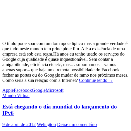
O título pode soar com um tom apocaliptico mas a grande verdade é
que tudo neste mundo tem princípio e fim. Até a existência de uma
empresa está sob esta regra.Há anos eu tenho usado os serviços do
Google cuja qualidade é quase inquestionável. Sem contar a
amigabilidade, eficiência etc etc, mas… suponhamos – vamos
apenas supor – que haja uma remota possibilidade do Facebook
fechar as portas ou do Googgle mudar de ramo nos próximos meses.
Ensaio
Como seria a sua relação com a Internet?
Continue lendo
→
para
Apple
Facebook
Google
Microsoft
o
Mundo Virtual
fim
dos
Está chegando o dia mundial do lançamento do
gigantes
da
IPv6
Internet
9 de abril de 2012
Welington
Deixe um comentário