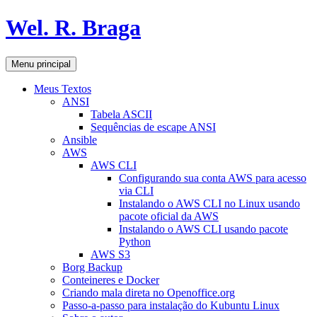
Pular
Wel. R. Braga
para
o
conteúdo
Pesquisar
Menu principal
Meus Textos
ANSI
Tabela ASCII
Sequências de escape ANSI
Ansible
AWS
AWS CLI
Configurando sua conta AWS para acesso
via CLI
Instalando o AWS CLI no Linux usando
pacote oficial da AWS
Instalando o AWS CLI usando pacote
Python
AWS S3
Borg Backup
Conteineres e Docker
Criando mala direta no Openoffice.org
Passo-a-passo para instalação do Kubuntu Linux