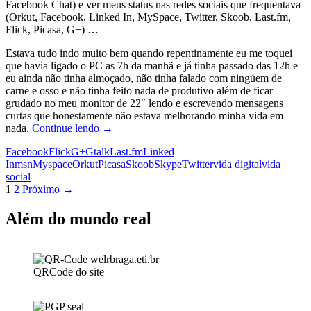
Facebook Chat) e ver meus status nas redes sociais que frequentava
(Orkut, Facebook, Linked In, MySpace, Twitter, Skoob, Last.fm,
Flick, Picasa, G+) …
Estava tudo indo muito bem quando repentinamente eu me toquei
que havia ligado o PC as 7h da manhã e já tinha passado das 12h e
eu ainda não tinha almoçado, não tinha falado com ningúem de
carne e osso e não tinha feito nada de produtivo além de ficar
grudado no meu monitor de 22″ lendo e escrevendo mensagens
curtas que honestamente não estava melhorando minha vida em
Simplificando
nada.
Continue lendo
→
a
Facebook
Flick
G+
Gtalk
Last.fm
Linked
vida
In
msn
Myspace
Orkut
Picasa
Skoob
Skype
Twitter
vida digital
vida
online
social
Navegação
1
2
Próximo →
por
Além do mundo real
posts
QRCode do site