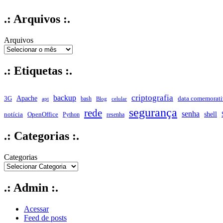
.: Arquivos :.
Arquivos
.: Etiquetas :.
criptografia
backup
Apache
data comemorati
3G
bash
apt
Blog
celular
segurança
rede
senha
shell
notícia
OpenOffice
Python
resenha
.: Categorias :.
Categorias
.: Admin :.
Acessar
Feed de posts