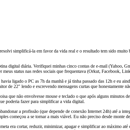
resolvi simplificá-la em favor da vida real e o resultado tem sido mui
na digital diária. Verifiquei minhas cinco contas de e-mail (Yahoo, Gma
meus status nas redes sociais que frequentava (Orkut, Facebook, Link
havia ligado o PC as 7h da manhã e já tinha passado das 12h e eu aind
onitor de 22″ lendo e escrevendo mensagens curtas que honestamente n
 coisa que não envolvesse mouse e teclado o que após alguns minutos 
e poderia fazer para simplificar a vida digital.
andonar a profissão (que depende de conexão Internet 24h) até a integ
ples começou a se tornar a mais viável. Eu não preciso desde monte de c
eta era cortar, reduzir, minimizar, apagar e simplificar ao máximo até 