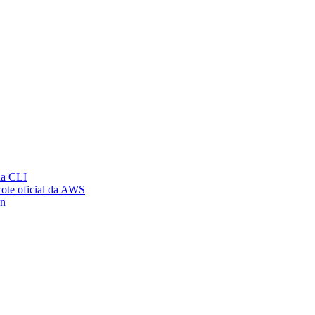
ia CLI
ote oficial da AWS
on