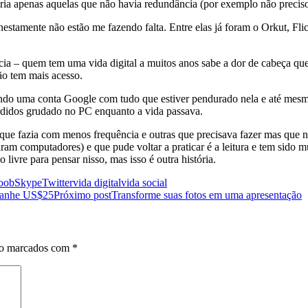
teria apenas aquelas que não havia redundância (por exemplo não preciso
honestamente não estão me fazendo falta. Entre elas já foram o Orkut, F
ia – quem tem uma vida digital a muitos anos sabe a dor de cabeça qu
ão tem mais acesso.
luindo uma conta Google com tudo que estiver pendurado nela e até mes
rdidos grudado no PC enquanto a vida passava.
que fazia com menos frequência e outras que precisava fazer mas que n
iram computadores) e que pude voltar a praticar é a leitura e tem sido
livre para pensar nisso, mas isso é outra história.
oob
Skype
Twitter
vida digital
vida social
 ganhe US$25
Próximo post
Transforme suas fotos em uma apresentação
ão marcados com
*