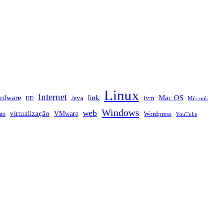
Linux
Internet
rdware
link
Mac OS
Java
lvm
HD
Mikrotik
Windows
web
virtualização
VMware
nto
Wordpress
YouTube