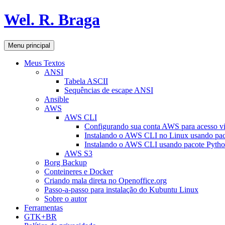
Pular
Wel. R. Braga
para
o
conteúdo
Pesquisar
Menu principal
Meus Textos
ANSI
Tabela ASCII
Sequências de escape ANSI
Ansible
AWS
AWS CLI
Configurando sua conta AWS para acesso v
Instalando o AWS CLI no Linux usando pac
Instalando o AWS CLI usando pacote Pyth
AWS S3
Borg Backup
Conteineres e Docker
Criando mala direta no Openoffice.org
Passo-a-passo para instalação do Kubuntu Linux
Sobre o autor
Ferramentas
GTK+BR