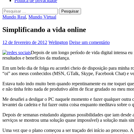
Política de privacidade
Pesquisar
por:
Mundo Real
,
Mundo Virtual
Simplificando a vida online
12 de fevereiro de 2012
Welington
Deixe um comentário
Depois de um longo período de vida digital intensa eu 
resultados e benefícios da mudança.
Em um belo dia de folga eu acordei cheio de disposição para minha roti
“oi” aos meus conhecidos (MSN, GTalk, Skype, Facebook Chat) e ver 
Estava tudo indo muito bem quando repentinamente eu me toquei que 
e não tinha feito nada de produtivo além de ficar grudado no meu m
Me desafiei a desligar o PC naquele momento e fazer qualquer outra
levantei da cadeira e fui fazer outra coisa enquanto meditava sobre o qu
Depois de semanas estudando algumas possibilidades que iam desde ab
serviços se mostrou uma solução quase impossível) a solução mais sim
Uma vez que o plano começou a ser traçado dei início ao processo. A m