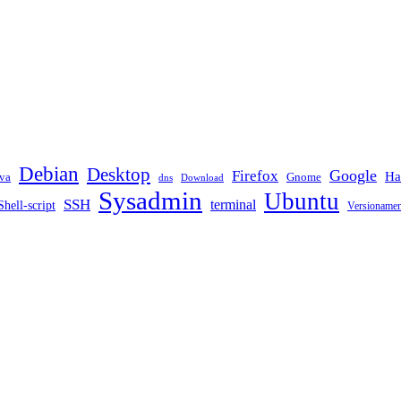
Debian
Desktop
Google
Firefox
Ha
va
Gnome
dns
Download
Sysadmin
Ubuntu
SSH
terminal
Shell-script
Versioname