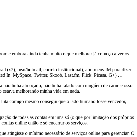
to bom e embora ainda tenha muito o que melhorar já começo a ver os
il (x2), msn/hotmail, correio institucional), abri meus IM para dizer
ed In, MySpace, Twitter, Skoob, Last.fm, Flick, Picasa, G+) …
a não tinha almoçado, não tinha falado com ningúem de carne e osso
ão estava melhorando minha vida em nada.
de luta comigo mesmo consegui que o lado humano fosse vencedor,
ração de todas as contas em uma só (o que por limitação dos próprios
ontas online então é só encerrar os serviços.
que atingisse o mínimo necessário de serviços online para gerenciar. O