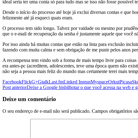
ideal seria ter uma conta só para tudo mas se isso não fosse possível 
Desde o início do processo até hoje já exclui diversas contas e que 
felizmente até já esqueci quais eram.
O processo tem sido longo. Talvez por vaidade ou mesmo por prudênc
que o e-mail de recuperação da senha é justamente aquele que você n
Por isso ainda há muitas contas que estão na lista para exclusão inc
fazendo com muita calma e sem obrigação de me punir pelos anos pe
A recompensa tem vindo sob a forma de mais tempo livre para coisas 
era antes-pc (acreditem, adolescentes, teve uma época quem não exist
não seja a pessoa mais feliz do mundo mas certamente terei mais tempo 
Facebook
Flick
G+
Gtalk
Last.fm
Linked In
msn
Myspace
Orkut
Picasa
Sk
Navegação
Post anterior
Deixe a Google bisbilhotar o que você acessa na web e
de
Deixe um comentário
posts
O seu endereço de e-mail não será publicado.
Campos obrigatórios s