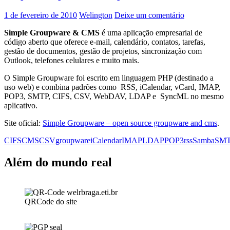
1 de fevereiro de 2010
Welington
Deixe um comentário
Simple Groupware & CMS
é uma aplicação empresarial de
código aberto que oferece e-mail, calendário, contatos, tarefas,
gestão de documentos, gestão de projetos, sincronização com
Outlook, telefones celulares e muito mais.
O Simple Groupware foi escrito em linguagem PHP (destinado a
uso web) e combina padrões como RSS, iCalendar, vCard, IMAP,
POP3, SMTP, CIFS, CSV, WebDAV, LDAP e SyncML no mesmo
aplicativo.
Site oficial:
Simple Groupware – open source groupware and cms
.
CIFS
CMS
CSV
groupware
iCalendar
IMAP
LDAP
POP3
rss
Samba
SM
Além do mundo real
QRCode do site