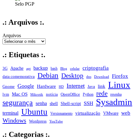
Selo PGP
.: Arquivos :.
Arquivos
.: Etiquetas :.
criptografia
backup
Apache
3G
bash
apt
Blog
celular
Debian
Desktop
Firefox
data comemorativa
dns
Download
Linux
Internet
Google
Hardware
link
Gnome
Java
HD
rede
Mac OS
notícia
lvm
OpenOffice
Python
resenha
Mikrotik
Sysadmin
segurança
SSH
senha
shell
Shell-script
Ubuntu
web
terminal
virtualização
VMware
Versionamento
Windows
Wordpress
YouTube
.: Categorias :.