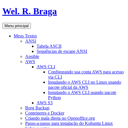
Pular
Wel. R. Braga
para
o
conteúdo
Pesquisar
Menu principal
Meus Textos
ANSI
Tabela ASCII
Sequências de escape ANSI
Ansible
AWS
AWS CLI
Configurando sua conta AWS para acesso
via CLI
Instalando o AWS CLI no Linux usando
pacote oficial da AWS
Instalando o AWS CLI usando pacote
Python
AWS S3
Borg Backup
Conteineres e Docker
Criando mala direta no Openoffice.org
Passo-a-passo para instalação do Kubuntu Linux