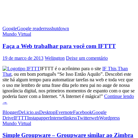
Google
Google reader
rss
shutdown
Mundo Virtual
Faça a Web trabalhar para você com IFTTT
19 de março de 2013
Welington
Deixe um comentário
IFTTT é o acrônimo para o site
IF This Than
That
, ou em bom português “Se Isso Então Aquilo”. Descobri este
site há algum tempo para automatizar tarefas na web e toda vez que
o uso me lembro de uma frase dita pelo meu pai no auge de nossa
ignorância digital, nos primeiros momentos de espanto com o que se
F
poderia fazer com a Internet. “A Internet é mágica!”
Continue lendo
a
→
W
Blogger
Del.icio.us
Desktop
Evernote
Facebook
Google
tr
Drive
IFTTT
Instapapper
Internet
link
rss
Twitter
web
Wordpress
pa
Mundo Virtual
v
c
Simple Groupware – Groupware similar ao Zimbra
I