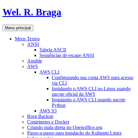
Pular
Wel. R. Braga
para
o
conteúdo
Pesquisar
Menu principal
Meus Textos
ANSI
Tabela ASCII
Sequências de escape ANSI
Ansible
AWS
AWS CLI
Configurando sua conta AWS para acesso
via CLI
Instalando o AWS CLI no Linux usando
pacote oficial da AWS
Instalando o AWS CLI usando pacote
Python
AWS S3
Borg Backup
Conteineres e Docker
Criando mala direta no Openoffice.org
Passo-a-passo para instalação do Kubuntu Linux