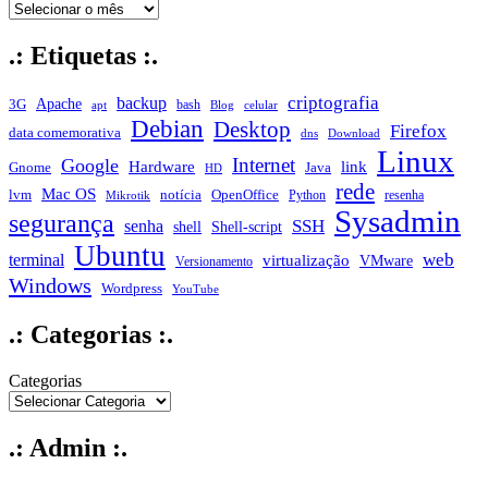
.: Etiquetas :.
criptografia
backup
Apache
3G
bash
apt
Blog
celular
Debian
Desktop
Firefox
data comemorativa
dns
Download
Linux
Internet
Google
Hardware
link
Gnome
Java
HD
rede
Mac OS
notícia
lvm
OpenOffice
Python
resenha
Mikrotik
Sysadmin
segurança
SSH
senha
shell
Shell-script
Ubuntu
web
terminal
virtualização
VMware
Versionamento
Windows
Wordpress
YouTube
.: Categorias :.
Categorias
.: Admin :.