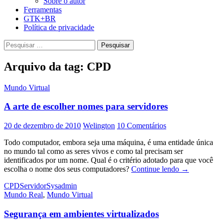
Sobre o autor
Ferramentas
GTK+BR
Política de privacidade
Pesquisar
por:
Arquivo da tag: CPD
Mundo Virtual
A arte de escolher nomes para servidores
20 de dezembro de 2010
Welington
10 Comentários
Todo computador, embora seja uma máquina, é uma entidade única
no mundo tal como as seres vivos e como tal precisam ser
identificados por um nome. Qual é o critério adotado para que você
A
escolha o nome dos seus computadores?
Continue lendo
→
arte
CPD
Servidor
Sysadmin
de
Mundo Real
,
Mundo Virtual
escolher
nomes
Segurança em ambientes virtualizados
para