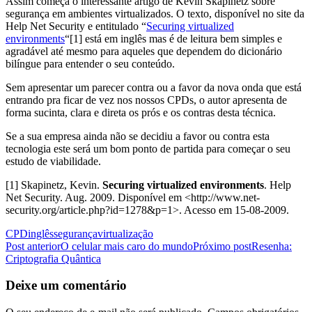
Assim começa o interessante artigo de Kevin Skapinetz sobre
segurança em ambientes virtualizados. O texto, disponível no site da
Help Net Security e entitulado “
Securing virtualized
environments
“[1] está em inglês mas é de leitura bem simples e
agradável até mesmo para aqueles que dependem do dicionário
bilíngue para entender o seu conteúdo.
Sem apresentar um parecer contra ou a favor da nova onda que está
entrando pra ficar de vez nos nossos CPDs, o autor apresenta de
forma sucinta, clara e direta os prós e os contras desta técnica.
Se a sua empresa ainda não se decidiu a favor ou contra esta
tecnologia este será um bom ponto de partida para começar o seu
estudo de viabilidade.
[1] Skapinetz, Kevin.
Securing virtualized environments
. Help
Net Security. Aug. 2009. Disponível em <http://www.net-
security.org/article.php?id=1278&p=1>. Acesso em 15-08-2009.
CPD
inglês
segurança
virtualização
Navegação
Post anterior
O celular mais caro do mundo
Próximo post
Resenha:
Criptografia Quântica
de
posts
Deixe um comentário