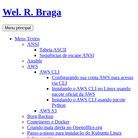
Pular
Wel. R. Braga
para
o
conteúdo
Pesquisar
Menu principal
Meus Textos
ANSI
Tabela ASCII
Sequências de escape ANSI
Ansible
AWS
AWS CLI
Configurando sua conta AWS para acesso
via CLI
Instalando o AWS CLI no Linux usando
pacote oficial da AWS
Instalando o AWS CLI usando pacote
Python
AWS S3
Borg Backup
Conteineres e Docker
Criando mala direta no Openoffice.org
Passo-a-passo para instalação do Kubuntu Linux