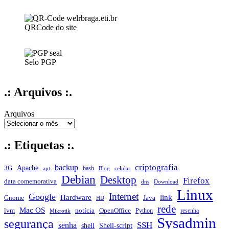
QRCode do site
Selo PGP
.: Arquivos :.
Arquivos
.: Etiquetas :.
criptografia
backup
Apache
3G
bash
apt
Blog
celular
Debian
Desktop
Firefox
data comemorativa
dns
Download
Linux
Internet
Google
Hardware
link
Gnome
Java
HD
rede
Mac OS
notícia
lvm
OpenOffice
Python
resenha
Mikrotik
Sysadmin
segurança
SSH
senha
shell
Shell-script