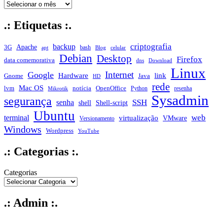
.: Etiquetas :.
criptografia
backup
Apache
3G
bash
apt
Blog
celular
Debian
Desktop
Firefox
data comemorativa
dns
Download
Linux
Internet
Google
Hardware
link
Gnome
Java
HD
rede
Mac OS
notícia
lvm
OpenOffice
Python
resenha
Mikrotik
Sysadmin
segurança
SSH
senha
shell
Shell-script
Ubuntu
web
terminal
virtualização
VMware
Versionamento
Windows
Wordpress
YouTube
.: Categorias :.
Categorias
.: Admin :.