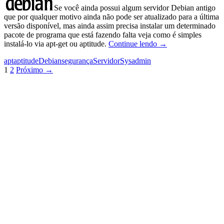
Se você ainda possui algum servidor Debian antigo
que por qualquer motivo ainda não pode ser atualizado para a última
versão disponível, mas ainda assim precisa instalar um determinado
pacote de programa que está fazendo falta veja como é simples
Atualização
instalá-lo via apt-get ou aptitude.
Continue lendo
→
dos
apt
aptitude
Debian
segurança
Servidor
Sysadmin
servidores
Navegação
1
2
Próximo →
Debian
antigos
por
(Etch,
posts
Sarge,
Woody
…)