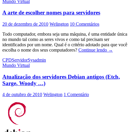
Mundo Virtual
A arte de escolher nomes para servidores
20 de dezembro de 2010
Welington
10 Comentários
Todo computador, embora seja uma máquina, é uma entidade única
no mundo tal como as seres vivos e como tal precisam ser
identificados por um nome. Qual é o critério adotado para que você
A
escolha o nome dos seus computadores?
Continue lendo
→
arte
CPD
Servidor
Sysadmin
de
Mundo Virtual
escolher
nomes
Atualização dos servidores Debian antigos (Etch,
para
servidores
Sarge, Woody …)
4 de outubro de 2010
Welington
1 Comentário