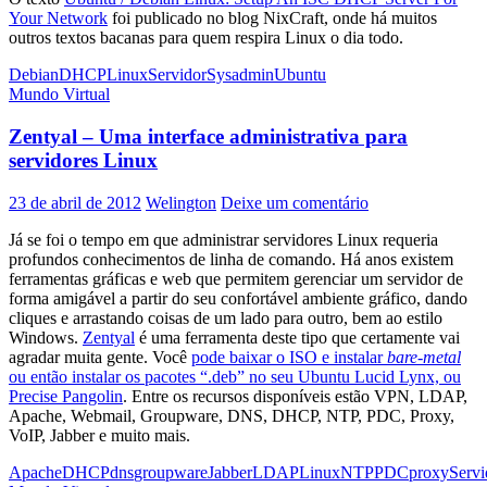
Your Network
foi publicado no blog NixCraft, onde há muitos
outros textos bacanas para quem respira Linux o dia todo.
Debian
DHCP
Linux
Servidor
Sysadmin
Ubuntu
Mundo Virtual
Zentyal – Uma interface administrativa para
servidores Linux
23 de abril de 2012
Welington
Deixe um comentário
Já se foi o tempo em que administrar servidores Linux requeria
profundos conhecimentos de linha de comando. Há anos existem
ferramentas gráficas e web que permitem gerenciar um servidor de
forma amigável a partir do seu confortável ambiente gráfico, dando
cliques e arrastando coisas de um lado para outro, bem ao estilo
Windows.
Zentyal
é uma ferramenta deste tipo que certamente vai
agradar muita gente. Você
pode baixar o ISO e instalar
bare-metal
ou então instalar os pacotes “.deb” no seu Ubuntu Lucid Lynx, ou
Precise Pangolin
. Entre os recursos disponíveis estão VPN, LDAP,
Apache, Webmail, Groupware, DNS, DHCP, NTP, PDC, Proxy,
VoIP, Jabber e muito mais.
Apache
DHCP
dns
groupware
Jabber
LDAP
Linux
NTP
PDC
proxy
Servi