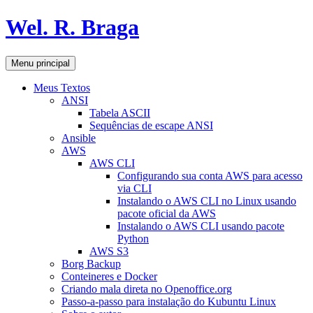
Pular
Wel. R. Braga
para
o
conteúdo
Pesquisar
Menu principal
Meus Textos
ANSI
Tabela ASCII
Sequências de escape ANSI
Ansible
AWS
AWS CLI
Configurando sua conta AWS para acesso
via CLI
Instalando o AWS CLI no Linux usando
pacote oficial da AWS
Instalando o AWS CLI usando pacote
Python
AWS S3
Borg Backup
Conteineres e Docker
Criando mala direta no Openoffice.org
Passo-a-passo para instalação do Kubuntu Linux