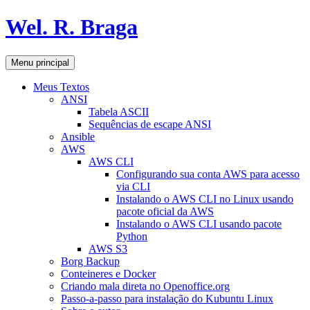
Pular
Wel. R. Braga
para
o
conteúdo
Pesquisar
Menu principal
Meus Textos
ANSI
Tabela ASCII
Sequências de escape ANSI
Ansible
AWS
AWS CLI
Configurando sua conta AWS para acesso
via CLI
Instalando o AWS CLI no Linux usando
pacote oficial da AWS
Instalando o AWS CLI usando pacote
Python
AWS S3
Borg Backup
Conteineres e Docker
Criando mala direta no Openoffice.org
Passo-a-passo para instalação do Kubuntu Linux