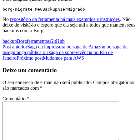
borg-migrate MeuBackupAserMigrado
No
repositório da ferramenta há mais exemplos e instruções
. Não
deixe de visitá-lo e espero que ela seja útil a todos que mantém seus
backups com o Borg.
backup
Borg
ferramentas
GitHub
Navegação
Post anterior
Saga da impressora ou saga da Amazon ou saga da
insegurança pública ou saga da sobrevivência no Rio de
de
Janeiro
Próximo post
Mudamos para AWS
posts
Deixe um comentário
O seu endereço de e-mail não será publicado.
Campos obrigatórios
são marcados com
*
Comentário
*