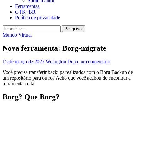
Sobre o autor
Ferramentas
GTK+BR
Política de privacidade
Pesquisar
por:
Mundo Virtual
Nova ferramenta: Borg-migrate
15 de março de 2025
Welington
Deixe um comentário
Você precisa transferir backups realizados com o Borg Backup de
um repositório para outro? Acho que você acabou de encontrar a
ferramenta certa.
Borg? Que Borg?