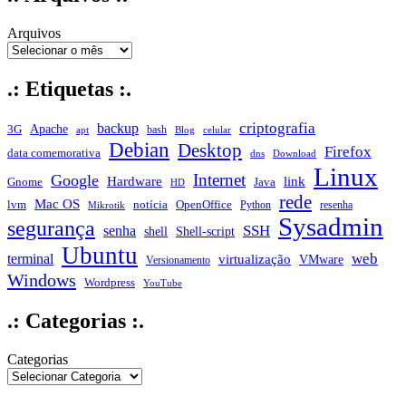
Arquivos
.: Etiquetas :.
criptografia
backup
Apache
3G
bash
apt
Blog
celular
Debian
Desktop
Firefox
data comemorativa
dns
Download
Linux
Internet
Google
Hardware
link
Gnome
Java
HD
rede
Mac OS
notícia
lvm
OpenOffice
Python
resenha
Mikrotik
Sysadmin
segurança
SSH
senha
shell
Shell-script
Ubuntu
web
terminal
virtualização
VMware
Versionamento
Windows
Wordpress
YouTube
.: Categorias :.
Categorias