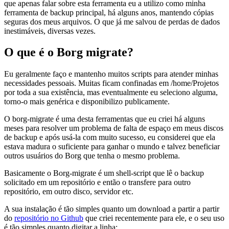
que apenas falar sobre esta ferramenta eu a utilizo como minha
ferramenta de backup principal, há alguns anos, mantendo cópias
seguras dos meus arquivos. O que já me salvou de perdas de dados
inestimáveis, diversas vezes.
O que é o Borg migrate?
Eu geralmente faço e mantenho muitos scripts para atender minhas
necessidades pessoais. Muitas ficam confinadas em /home/Projetos
por toda a sua existência, mas eventualmente eu seleciono alguma,
torno-o mais genérica e disponibilizo publicamente.
O borg-migrate é uma desta ferramentas que eu criei há alguns
meses para resolver um problema de falta de espaço em meus discos
de backup e após usá-la com muito sucesso, eu considerei que ela
estava madura o suficiente para ganhar o mundo e talvez beneficiar
outros usuários do Borg que tenha o mesmo problema.
Basicamente o Borg-migrate é um shell-script que lê o backup
solicitado em um repositório e então o transfere para outro
repositório, em outro disco, servidor etc.
A sua instalação é tão simples quanto um download a partir a partir
do
repositório no Github
que criei recentemente para ele, e o seu uso
é tão simples quanto digitar a linha: