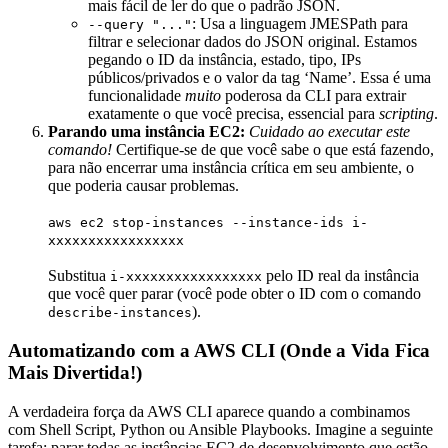
mais fácil de ler do que o padrão JSON.
: Usa a linguagem JMESPath para
--query "..."
filtrar e selecionar dados do JSON original. Estamos
pegando o ID da instância, estado, tipo, IPs
públicos/privados e o valor da tag ‘Name’. Essa é uma
funcionalidade
muito
poderosa da CLI para extrair
exatamente o que você precisa, essencial para
scripting
.
Parando uma instância EC2:
Cuidado ao executar este
comando!
Certifique-se de que você sabe o que está fazendo,
para não encerrar uma instância crítica em seu ambiente, o
que poderia causar problemas.
aws ec2 stop-instances --instance-ids i-
xxxxxxxxxxxxxxxxx
Substitua
pelo ID real da instância
i-xxxxxxxxxxxxxxxxx
que você quer parar (você pode obter o ID com o comando
).
describe-instances
Automatizando com a AWS CLI (Onde a Vida Fica
Mais Divertida!)
A verdadeira força da AWS CLI aparece quando a combinamos
com Shell Script, Python ou Ansible Playbooks. Imagine a seguinte
tarefa: parar todas as instâncias EC2 de desenvolvimento que estão