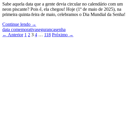
na
Sabe aquela data que a gente devia circular no calendário com um
Nossa
neon piscante? Pois é, ela chegou! Hoje (1º de maio de 2025), na
Jornada
primeira quinta-feira de maio, celebramos o Dia Mundial da Senha!
Digital
Prepare-
Continue lendo
→
se
data comemorativa
segurança
senha
Navegação
para
← Anterior
1
2
3
4
…
118
Próximo →
a
por
batalha
posts
digital:
Hoje
é
o
Dia
Mundial
da
Senha!