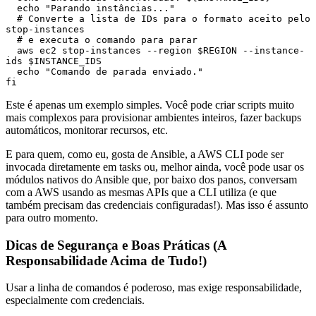
  echo "Parando instâncias..."

  # Converte a lista de IDs para o formato aceito pelo 
stop-instances

  # e executa o comando para parar

  aws ec2 stop-instances --region $REGION --instance-
ids $INSTANCE_IDS

  echo "Comando de parada enviado."

Este é apenas um exemplo simples. Você pode criar scripts muito
mais complexos para provisionar ambientes inteiros, fazer backups
automáticos, monitorar recursos, etc.
E para quem, como eu, gosta de Ansible, a AWS CLI pode ser
invocada diretamente em tasks ou, melhor ainda, você pode usar os
módulos nativos do Ansible que, por baixo dos panos, conversam
com a AWS usando as mesmas APIs que a CLI utiliza (e que
também precisam das credenciais configuradas!). Mas isso é assunto
para outro momento.
Dicas de Segurança e Boas Práticas (A
Responsabilidade Acima de Tudo!)
Usar a linha de comandos é poderoso, mas exige responsabilidade,
especialmente com credenciais.