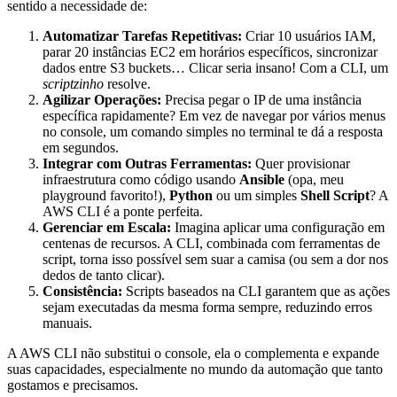
sentido a necessidade de:
Automatizar Tarefas Repetitivas:
Criar 10 usuários IAM,
parar 20 instâncias EC2 em horários específicos, sincronizar
dados entre S3 buckets… Clicar seria insano! Com a CLI, um
scriptzinho
resolve.
Agilizar Operações:
Precisa pegar o IP de uma instância
específica rapidamente? Em vez de navegar por vários menus
no console, um comando simples no terminal te dá a resposta
em segundos.
Integrar com Outras Ferramentas:
Quer provisionar
infraestrutura como código usando
Ansible
(opa, meu
playground favorito!),
Python
ou um simples
Shell Script
? A
AWS CLI é a ponte perfeita.
Gerenciar em Escala:
Imagina aplicar uma configuração em
centenas de recursos. A CLI, combinada com ferramentas de
script, torna isso possível sem suar a camisa (ou sem a dor nos
dedos de tanto clicar).
Consistência:
Scripts baseados na CLI garantem que as ações
sejam executadas da mesma forma sempre, reduzindo erros
manuais.
A AWS CLI não substitui o console, ela o complementa e expande
suas capacidades, especialmente no mundo da automação que tanto
gostamos e precisamos.