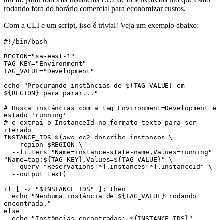
rodando fora do horário comercial para economizar custos.
Com a CLI e um script, isso é trivial! Veja um exemplo abaixo:
#!/bin/bash

REGION="sa-east-1"

TAG_KEY="Environment"

TAG_VALUE="Development"

echo "Procurando instâncias de ${TAG_VALUE} em 
${REGION} para parar..."

# Busca instâncias com a tag Environment=Development e 
estado 'running'

# e extrai o InstanceId no formato texto para ser 
iterado

INSTANCE_IDS=$(aws ec2 describe-instances \

  --region $REGION \

  --filters "Name=instance-state-name,Values=running" 
"Name=tag:${TAG_KEY},Values=${TAG_VALUE}" \

  --query "Reservations[*].Instances[*].InstanceId" \

  --output text)

if [ -z "$INSTANCE_IDS" ]; then

  echo "Nenhuma instância de ${TAG_VALUE} rodando 
encontrada."

else

  echo "Instâncias encontradas: ${INSTANCE_IDS}"
