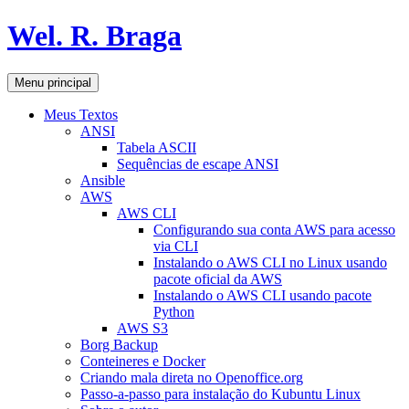
Pular
Wel. R. Braga
para
o
conteúdo
Pesquisar
Menu principal
Meus Textos
ANSI
Tabela ASCII
Sequências de escape ANSI
Ansible
AWS
AWS CLI
Configurando sua conta AWS para acesso
via CLI
Instalando o AWS CLI no Linux usando
pacote oficial da AWS
Instalando o AWS CLI usando pacote
Python
AWS S3
Borg Backup
Conteineres e Docker
Criando mala direta no Openoffice.org
Passo-a-passo para instalação do Kubuntu Linux