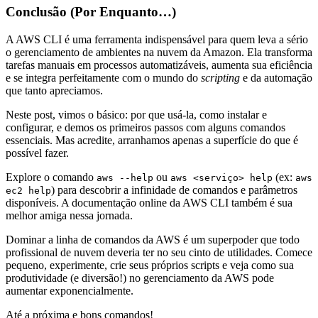
Conclusão (Por Enquanto…)
A AWS CLI é uma ferramenta indispensável para quem leva a sério
o gerenciamento de ambientes na nuvem da Amazon. Ela transforma
tarefas manuais em processos automatizáveis, aumenta sua eficiência
e se integra perfeitamente com o mundo do
scripting
e da automação
que tanto apreciamos.
Neste post, vimos o básico: por que usá-la, como instalar e
configurar, e demos os primeiros passos com alguns comandos
essenciais. Mas acredite, arranhamos apenas a superfície do que é
possível fazer.
Explore o comando
ou
(ex:
aws --help
aws <serviço> help
aws
) para descobrir a infinidade de comandos e parâmetros
ec2 help
disponíveis. A documentação online da AWS CLI também é sua
melhor amiga nessa jornada.
Dominar a linha de comandos da AWS é um superpoder que todo
profissional de nuvem deveria ter no seu cinto de utilidades. Comece
pequeno, experimente, crie seus próprios scripts e veja como sua
produtividade (e diversão!) no gerenciamento da AWS pode
aumentar exponencialmente.
Até a próxima e bons comandos!