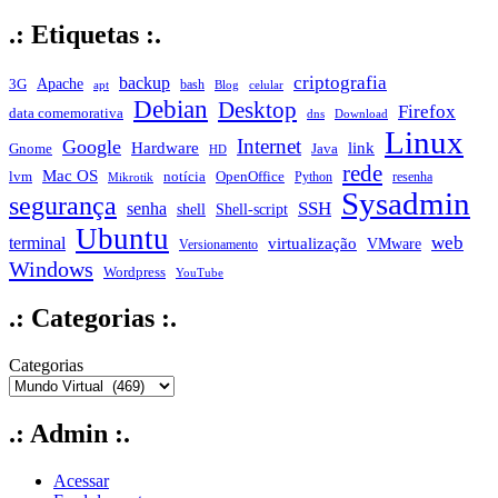
.: Etiquetas :.
criptografia
backup
Apache
3G
bash
apt
Blog
celular
Debian
Desktop
Firefox
data comemorativa
dns
Download
Linux
Internet
Google
Hardware
link
Gnome
Java
HD
rede
Mac OS
notícia
lvm
OpenOffice
Python
resenha
Mikrotik
Sysadmin
segurança
SSH
senha
shell
Shell-script
Ubuntu
web
terminal
virtualização
VMware
Versionamento
Windows
Wordpress
YouTube
.: Categorias :.
Categorias
.: Admin :.
Acessar