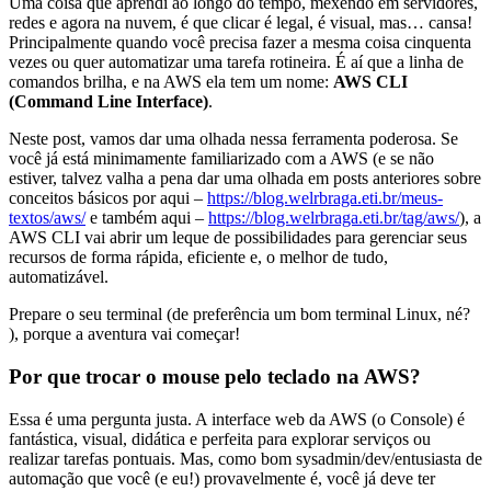
Uma coisa que aprendi ao longo do tempo, mexendo em servidores,
redes e agora na nuvem, é que clicar é legal, é visual, mas… cansa!
Principalmente quando você precisa fazer a mesma coisa cinquenta
vezes ou quer automatizar uma tarefa rotineira. É aí que a linha de
comandos brilha, e na AWS ela tem um nome:
AWS CLI
(Command Line Interface)
.
Neste post, vamos dar uma olhada nessa ferramenta poderosa. Se
você já está minimamente familiarizado com a AWS (e se não
estiver, talvez valha a pena dar uma olhada em posts anteriores sobre
conceitos básicos por aqui –
https://blog.welrbraga.eti.br/meus-
textos/aws/
e também aqui –
https://blog.welrbraga.eti.br/tag/aws/
), a
AWS CLI vai abrir um leque de possibilidades para gerenciar seus
recursos de forma rápida, eficiente e, o melhor de tudo,
automatizável.
Prepare o seu terminal (de preferência um bom terminal Linux, né?
), porque a aventura vai começar!
Por que trocar o mouse pelo teclado na AWS?
Essa é uma pergunta justa. A interface web da AWS (o Console) é
fantástica, visual, didática e perfeita para explorar serviços ou
realizar tarefas pontuais. Mas, como bom sysadmin/dev/entusiasta de
automação que você (e eu!) provavelmente é, você já deve ter