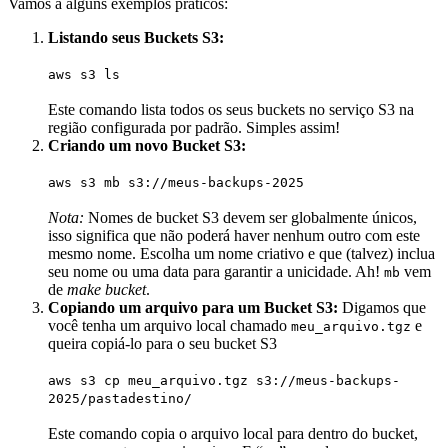
Vamos a alguns exemplos práticos:
Listando seus Buckets S3:
aws s3 ls
Este comando lista todos os seus buckets no serviço S3 na
região configurada por padrão. Simples assim!
Criando um novo Bucket S3:
aws s3 mb s3://meus-backups-2025
Nota:
Nomes de bucket S3 devem ser globalmente únicos,
isso significa que não poderá haver nenhum outro com este
mesmo nome. Escolha um nome criativo e que (talvez) inclua
seu nome ou uma data para garantir a unicidade. Ah!
vem
mb
de
make bucket
.
Copiando um arquivo para um Bucket S3:
Digamos que
você tenha um arquivo local chamado
e
meu_arquivo.tgz
queira copiá-lo para o seu bucket S3
aws s3 cp meu_arquivo.tgz s3://
meus-backups-
2025
/pastadestino/
Este comando copia o arquivo local para dentro do bucket,