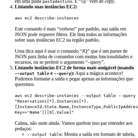
em uma pasta
. E “
” vem de
copy
.
pastadestino
cp
Listando suas instâncias EC2:
aws ec2 describe-instances
Este comando é mais “verboso” por padrão, sua saída em
JSON pode requerer filtros. Ele lista
todas
as informações
sobre suas instâncias EC2 na região padrão.
Uma dica aqui é usar o comando “JQ” que é um parser de
JSON para linha de comandos com muitas funcionalidades e
recursos, ou se preferir o argumento “–query”.
Listando instâncias EC2 de forma mais amigável (usando
e
):
Aqui a mágica acontece!
--output table
--query
Podemos formatar a saída e pegar apenas as informações que
queremos.
aws ec2 describe-instances --output table --query
"Reservations[*].Instances[*].
[InstanceId,State.Name,InstanceType,PublicIpAddres
Key=='Name']|[0].Value]"
Calma, não surte ainda. Vamos quebrar isso par entender aos
pedaços:
: Mostra a saída em formato de tabela,
--output table