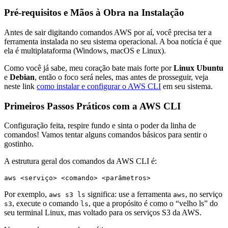
Pré-requisitos e Mãos à Obra na Instalação
Antes de sair digitando comandos AWS por aí, você precisa ter a
ferramenta instalada no seu sistema operacional. A boa notícia é que
ela é multiplataforma (Windows, macOS e Linux).
Como você já sabe, meu coração bate mais forte por
Linux Ubuntu
e
Debian
, então o foco será neles, mas antes de prosseguir, veja
neste link
como instalar e configurar o AWS CLI
em seu sistema.
Primeiros Passos Práticos com a AWS CLI
Configuração feita, respire fundo e sinta o poder da linha de
comandos! Vamos tentar alguns comandos básicos para sentir o
gostinho.
A estrutura geral dos comandos da AWS CLI é:
aws <serviço> <comando> <parâmetros>
Por exemplo,
significa: use a ferramenta
, no serviço
aws s3 ls
aws
, execute o comando
, que a propósito é como o “velho ls” do
s3
ls
seu terminal Linux, mas voltado para os serviços S3 da AWS.