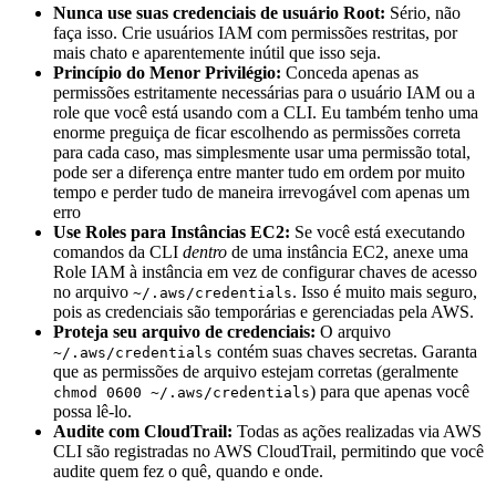
Nunca use suas credenciais de usuário Root:
Sério, não
faça isso. Crie usuários IAM com permissões restritas, por
mais chato e aparentemente inútil que isso seja.
Princípio do Menor Privilégio:
Conceda apenas as
permissões estritamente necessárias para o usuário IAM ou a
role que você está usando com a CLI. Eu também tenho uma
enorme preguiça de ficar escolhendo as permissões correta
para cada caso, mas simplesmente usar uma permissão total,
pode ser a diferença entre manter tudo em ordem por muito
tempo e perder tudo de maneira irrevogável com apenas um
erro
Use Roles para Instâncias EC2:
Se você está executando
comandos da CLI
dentro
de uma instância EC2, anexe uma
Role IAM à instância em vez de configurar chaves de acesso
no arquivo
. Isso é muito mais seguro,
~/.aws/credentials
pois as credenciais são temporárias e gerenciadas pela AWS.
Proteja seu arquivo de credenciais:
O arquivo
contém suas chaves secretas. Garanta
~/.aws/credentials
que as permissões de arquivo estejam corretas (geralmente
) para que apenas você
chmod 0600 ~/.aws/credentials
possa lê-lo.
Audite com CloudTrail:
Todas as ações realizadas via AWS
CLI são registradas no AWS CloudTrail, permitindo que você
audite quem fez o quê, quando e onde.