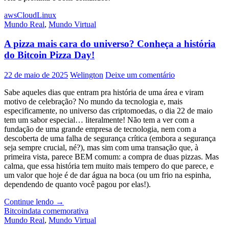
aws
Cloud
Linux
Mundo Real
,
Mundo Virtual
A pizza mais cara do universo? Conheça a história
do Bitcoin Pizza Day!
22 de maio de 2025
Welington
Deixe um comentário
Sabe aqueles dias que entram pra história de uma área e viram
motivo de celebração? No mundo da tecnologia e, mais
especificamente, no universo das criptomoedas, o dia 22 de maio
tem um sabor especial… literalmente! Não tem a ver com a
fundação de uma grande empresa de tecnologia, nem com a
descoberta de uma falha de segurança crítica (embora a segurança
seja sempre crucial, né?), mas sim com uma transação que, à
primeira vista, parece BEM comum: a compra de duas pizzas. Mas
calma, que essa história tem muito mais tempero do que parece, e
um valor que hoje é de dar água na boca (ou um frio na espinha,
dependendo de quanto você pagou por elas!).
A
Continue lendo
→
pizza
Bitcoin
data comemorativa
mais
Mundo Real
,
Mundo Virtual
cara