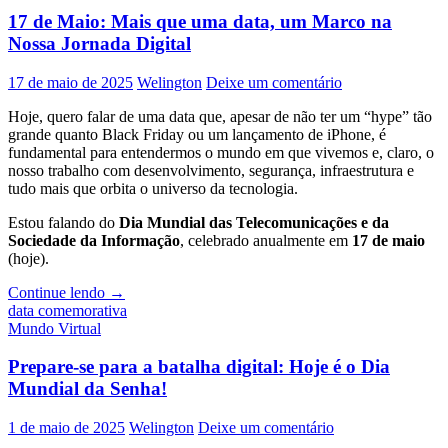
do
17 de Maio: Mais que uma data, um Marco na
universo?
Nossa Jornada Digital
Conheça
a
17 de maio de 2025
Welington
Deixe um comentário
história
do
Hoje, quero falar de uma data que, apesar de não ter um “hype” tão
Bitcoin
grande quanto Black Friday ou um lançamento de iPhone, é
Pizza
fundamental para entendermos o mundo em que vivemos e, claro, o
Day!
nosso trabalho com desenvolvimento, segurança, infraestrutura e
tudo mais que orbita o universo da tecnologia.
Estou falando do
Dia Mundial das Telecomunicações e da
Sociedade da Informação
, celebrado anualmente em
17 de maio
(hoje).
17
Continue lendo
→
de
data comemorativa
Maio:
Mundo Virtual
Mais
que
Prepare-se para a batalha digital: Hoje é o Dia
uma
Mundial da Senha!
data,
um
1 de maio de 2025
Welington
Deixe um comentário
Marco