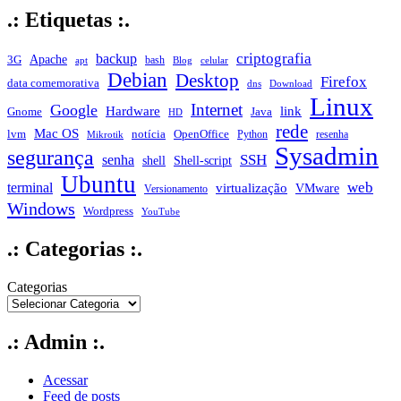
.: Etiquetas :.
criptografia
backup
Apache
3G
bash
apt
Blog
celular
Debian
Desktop
Firefox
data comemorativa
dns
Download
Linux
Internet
Google
Hardware
link
Gnome
Java
HD
rede
Mac OS
notícia
lvm
OpenOffice
Python
resenha
Mikrotik
Sysadmin
segurança
SSH
senha
shell
Shell-script
Ubuntu
web
terminal
virtualização
VMware
Versionamento
Windows
Wordpress
YouTube
.: Categorias :.
Categorias
.: Admin :.
Acessar
Feed de posts