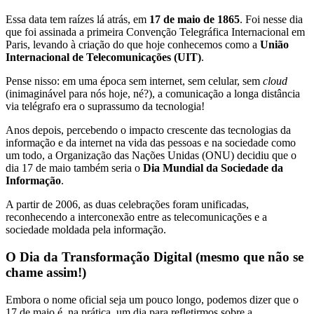
Essa data tem raízes lá atrás, em
17 de maio de 1865
. Foi nesse dia
que foi assinada a primeira Convenção Telegráfica Internacional em
Paris, levando à criação do que hoje conhecemos como a
União
Internacional de Telecomunicações (UIT)
.
Pense nisso: em uma época sem internet, sem celular, sem
cloud
(inimaginável para nós hoje, né?), a comunicação a longa distância
via telégrafo era o suprassumo da tecnologia!
Anos depois, percebendo o impacto crescente das tecnologias da
informação e da internet na vida das pessoas e na sociedade como
um todo, a Organização das Nações Unidas (ONU) decidiu que o
dia 17 de maio também seria o
Dia Mundial da Sociedade da
Informação
.
A partir de 2006, as duas celebrações foram unificadas,
reconhecendo a interconexão entre as telecomunicações e a
sociedade moldada pela informação.
O Dia da Transformação Digital (mesmo que não se
chame assim!)
Embora o nome oficial seja um pouco longo, podemos dizer que o
17 de maio é, na prática, um dia para refletirmos sobre a