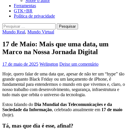
Sobre o autor
Ferramentas
GTK+BR
Política de privacidade
Pesquisar
por:
Mundo Real
,
Mundo Virtual
17 de Maio: Mais que uma data, um
Marco na Nossa Jornada Digital
17 de maio de 2025
Welington
Deixe um comentário
Hoje, quero falar de uma data que, apesar de não ter um “hype” tão
grande quanto Black Friday ou um lançamento de iPhone, é
fundamental para entendermos o mundo em que vivemos e, claro, o
nosso trabalho com desenvolvimento, segurança, infraestrutura e
tudo mais que orbita o universo da tecnologia.
Estou falando do
Dia Mundial das Telecomunicações e da
Sociedade da Informação
, celebrado anualmente em
17 de maio
(hoje).
Tá, mas que dia é esse, afinal?