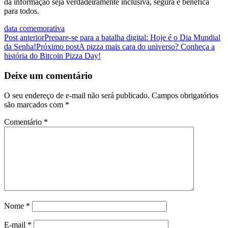
da informação seja verdadeiramente inclusiva, segura e benéfica
para todos.
data comemorativa
Navegação
Post anterior
Prepare-se para a batalha digital: Hoje é o Dia Mundial
da Senha!
Próximo post
A pizza mais cara do universo? Conheça a
de
história do Bitcoin Pizza Day!
posts
Deixe um comentário
O seu endereço de e-mail não será publicado.
Campos obrigatórios
são marcados com
*
Comentário
*
Nome
*
E-mail
*