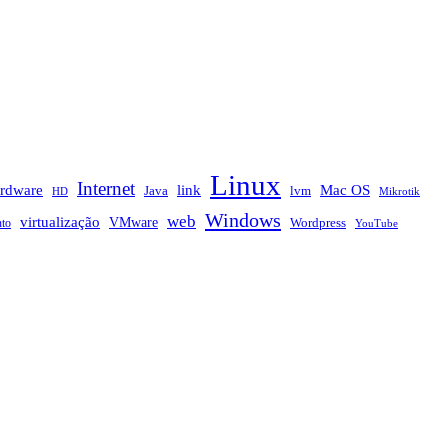
Linux
Internet
rdware
link
Mac OS
Java
lvm
HD
Mikrotik
Windows
web
virtualização
VMware
nto
Wordpress
YouTube