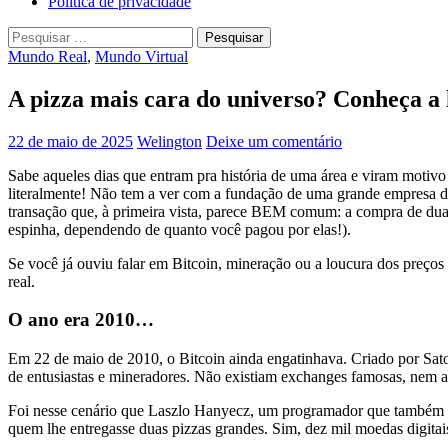
Política de privacidade
Pesquisar
por:
Mundo Real
,
Mundo Virtual
A pizza mais cara do universo? Conheça a 
22 de maio de 2025
Welington
Deixe um comentário
Sabe aqueles dias que entram pra história de uma área e viram motiv
literalmente! Não tem a ver com a fundação de uma grande empresa de
transação que, à primeira vista, parece BEM comum: a compra de duas
espinha, dependendo de quanto você pagou por elas!).
Se você já ouviu falar em Bitcoin, mineração ou a loucura dos preço
real.
O ano era 2010…
Em 22 de maio de 2010, o Bitcoin ainda engatinhava. Criado por Satos
de entusiastas e mineradores. Não existiam exchanges famosas, nem a 
Foi nesse cenário que Laszlo Hanyecz, um programador que também era
quem lhe entregasse duas pizzas grandes. Sim, dez mil moedas digitais