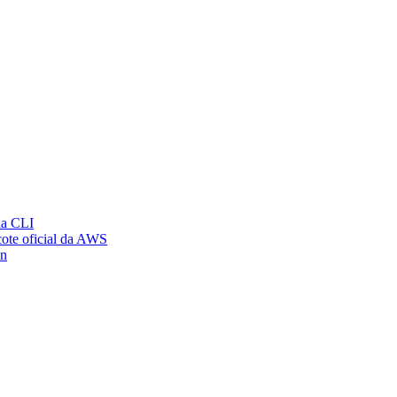
ia CLI
ote oficial da AWS
on