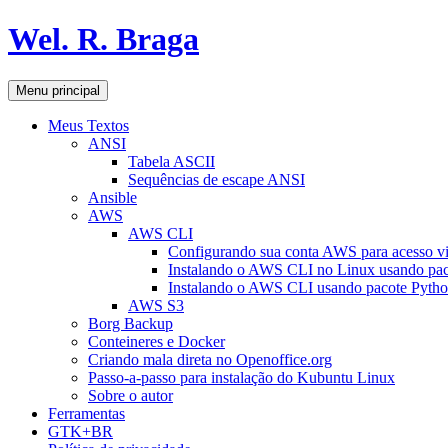
Pular
Wel. R. Braga
para
o
conteúdo
Pesquisar
Menu principal
Meus Textos
ANSI
Tabela ASCII
Sequências de escape ANSI
Ansible
AWS
AWS CLI
Configurando sua conta AWS para acesso v
Instalando o AWS CLI no Linux usando pac
Instalando o AWS CLI usando pacote Pyth
AWS S3
Borg Backup
Conteineres e Docker
Criando mala direta no Openoffice.org
Passo-a-passo para instalação do Kubuntu Linux
Sobre o autor
Ferramentas
GTK+BR