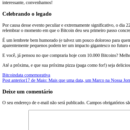
interessante, convenhamos!
Celebrando o legado
Por causa desse evento peculiar e extremamente significativo, o dia
relembrar o momento em que o Bitcoin deu seu primeiro passo conc
É um lembrete bem humorado (e talvez um pouco doloroso para quem p
aparentemente pequenos podem ter um impacto gigantesco no futuro da 
E você, já pensou no que compraria hoje com 10.000 Bitcoins? Melho
Até a próxima, e que sua próxima pizza (paga como for!) seja delicios
Bitcoin
data comemorativa
Navegação
Post anterior
17 de Maio: Mais que uma data, um Marco na Nossa Jorn
de
Deixe um comentário
posts
O seu endereço de e-mail não será publicado.
Campos obrigatórios s