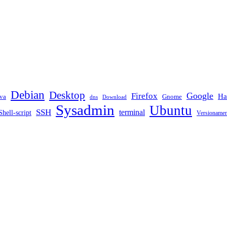
Debian
Desktop
Google
Firefox
Ha
va
Gnome
dns
Download
Sysadmin
Ubuntu
SSH
terminal
Shell-script
Versioname