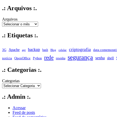
.: Arquivos :.
Arquivos
.: Etiquetas :.
criptografia
backup
Apache
data comemorati
3G
bash
apt
Blog
celular
segurança
rede
senha
shell
notícia
OpenOffice
Python
resenha
.: Categorias :.
Categorias
.: Admin :.
Acessar
Feed de posts