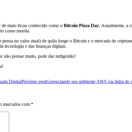
 22 de maio ficou conhecido como o
Bitcoin Pizza Day
. Anualmente, a c
reto como moeda.
ensa no valor atual) de quão longe o Bitcoin e o mercado de criptom
tecnologia e das finanças digitais.
r não pensar muito, pode dar indigestão!
a!
ada Digital
Próximo post
Gerenciando seu ambiente AWS via linha de
ão marcados com
*