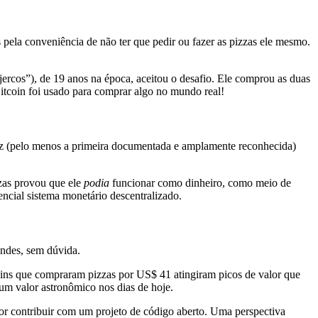
 pela conveniência de não ter que pedir ou fazer as pizzas ele mesmo.
ercos”), de 19 anos na época, aceitou o desafio. Ele comprou as duas
Bitcoin foi usado para comprar algo no mundo real!
vez (pelo menos a primeira documentada e amplamente reconhecida)
zzas provou que ele
podia
funcionar como dinheiro, como meio de
encial sistema monetário descentralizado.
andes, sem dúvida.
oins que compraram pizzas por US$ 41 atingiram picos de valor que
 um valor astronômico nos dias de hoje.
 por contribuir com um projeto de código aberto. Uma perspectiva