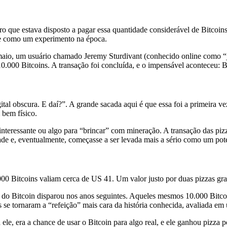
ro que estava disposto a pagar essa quantidade considerável de Bitcoins
se como um experimento na época.
 maio, um usuário chamado Jeremy Sturdivant (conhecido online como “j
10.000 Bitcoins. A transação foi concluída, e o impensável aconteceu: 
al obscura. E daí?”. A grande sacada aqui é que essa foi a primeira 
 bem físico.
interessante ou algo para “brincar” com mineração. A transação das pi
dade e, eventualmente, começasse a ser levada mais a sério como um pot
00 Bitcoins valiam cerca de US 41. Um valor justo por duas pizzas gr
r do Bitcoin disparou nos anos seguintes. Aqueles mesmos 10.000 Bitc
 se tornaram a “refeição” mais cara da história conhecida, avaliada em
 ele, era a chance de usar o Bitcoin para algo real, e ele ganhou pizza