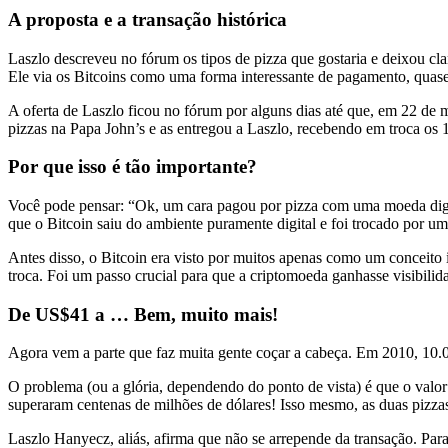
A proposta e a transação histórica
Laszlo descreveu no fórum os tipos de pizza que gostaria e deixou cla
Ele via os Bitcoins como uma forma interessante de pagamento, qua
A oferta de Laszlo ficou no fórum por alguns dias até que, em 22 de
pizzas na Papa John’s e as entregou a Laszlo, recebendo em troca os 
Por que isso é tão importante?
Você pode pensar: “Ok, um cara pagou por pizza com uma moeda digit
que o Bitcoin saiu do ambiente puramente digital e foi trocado por um
Antes disso, o Bitcoin era visto por muitos apenas como um conceito 
troca. Foi um passo crucial para que a criptomoeda ganhasse visibili
De US$41 a … Bem, muito mais!
Agora vem a parte que faz muita gente coçar a cabeça. Em 2010, 10.0
O problema (ou a glória, dependendo do ponto de vista) é que o valo
superaram centenas de milhões de dólares! Isso mesmo, as duas pizzas
Laszlo Hanyecz, aliás, afirma que não se arrepende da transação. Para