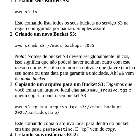
Listando seus Buckets S3:
aws s3 ls
Este comando lista todos os seus buckets no serviço S3 na
região configurada por padrão. Simples assim!
Criando um novo Bucket S3:
aws s3 mb s3://meus-backups-2025
Nota:
Nomes de bucket S3 devem ser globalmente únicos,
isso significa que não poderá haver nenhum outro com este
mesmo nome. Escolha um nome criativo e que (talvez) inclua
seu nome ou uma data para garantir a unicidade. Ah!
vem
mb
de
make bucket
.
Copiando um arquivo para um Bucket S3:
Digamos que
você tenha um arquivo local chamado
e
meu_arquivo.tgz
queira copiá-lo para o seu bucket S3
aws s3 cp meu_arquivo.tgz s3://
meus-backups-
2025
/pastadestino/
Este comando copia o arquivo local para dentro do bucket,
em uma pasta
. E “
” vem de
copy
.
pastadestino
cp
Listando suas instâncias EC2: