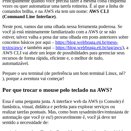
Principalmente quando você precisa fazer a mesma coisa cinquenta
vezes ou quer automatizar uma tarefa rotineira. É aí que a linha de
comandos brilha, e na AWS ela tem um nome:
AWS CLI
(Command Line Interface)
.
Neste post, vamos dar uma olhada nessa ferramenta poderosa. Se
você já está minimamente familiarizado com a AWS (e se não
estiver, talvez valha a pena dar uma olhada em posts anteriores sobre
conceitos básicos por aqui –
https://blog.welrbraga.eti.br/meus-
textos/aws/
e também aqui –
https://blog.welrbraga.eti.br/tag/aws/
), a
AWS CLI vai abrir um leque de possibilidades para gerenciar seus
recursos de forma rápida, eficiente e, o melhor de tudo,
automatizável.
Prepare o seu terminal (de preferência um bom terminal Linux, né?
), porque a aventura vai começar!
Por que trocar o mouse pelo teclado na AWS?
Essa é uma pergunta justa. A interface web da AWS (o Console) é
fantástica, visual, didática e perfeita para explorar serviços ou
realizar tarefas pontuais. Mas, como bom sysadmin/dev/entusiasta de
automação que você (e eu!) provavelmente é, você já deve ter
sentido a necessidade de: