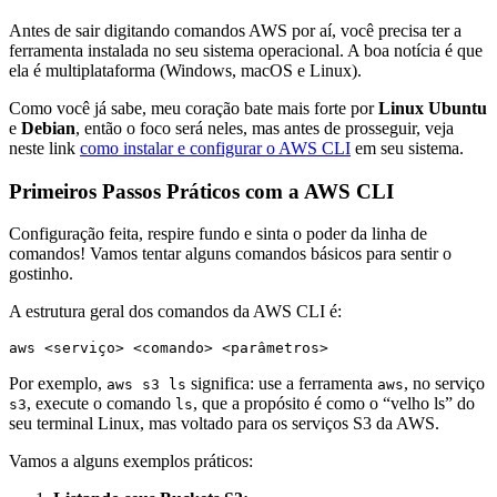
Antes de sair digitando comandos AWS por aí, você precisa ter a
ferramenta instalada no seu sistema operacional. A boa notícia é que
ela é multiplataforma (Windows, macOS e Linux).
Como você já sabe, meu coração bate mais forte por
Linux Ubuntu
e
Debian
, então o foco será neles, mas antes de prosseguir, veja
neste link
como instalar e configurar o AWS CLI
em seu sistema.
Primeiros Passos Práticos com a AWS CLI
Configuração feita, respire fundo e sinta o poder da linha de
comandos! Vamos tentar alguns comandos básicos para sentir o
gostinho.
A estrutura geral dos comandos da AWS CLI é:
aws <serviço> <comando> <parâmetros>
Por exemplo,
significa: use a ferramenta
, no serviço
aws s3 ls
aws
, execute o comando
, que a propósito é como o “velho ls” do
s3
ls
seu terminal Linux, mas voltado para os serviços S3 da AWS.
Vamos a alguns exemplos práticos: