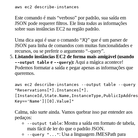
aws ec2 describe-instances
Este comando é mais “verboso” por padrão, sua saída em
JSON pode requerer filtros. Ele lista
todas
as informações
sobre suas instâncias EC2 na região padrão.
Uma dica aqui é usar o comando “JQ” que é um parser de
JSON para linha de comandos com muitas funcionalidades e
recursos, ou se preferir o argumento “–query”.
Listando instâncias EC2 de forma mais amigável (usando
e
):
Aqui a mágica acontece!
--output table
--query
Podemos formatar a saída e pegar apenas as informações que
queremos.
aws ec2 describe-instances --output table --query
"Reservations[*].Instances[*].
[InstanceId,State.Name,InstanceType,PublicIpAddres
Key=='Name']|[0].Value]"
Calma, não surte ainda. Vamos quebrar isso par entender aos
pedaços:
: Mostra a saída em formato de tabela,
--output table
mais fácil de ler do que o padrão JSON.
: Usa a linguagem JMESPath para
--query "..."