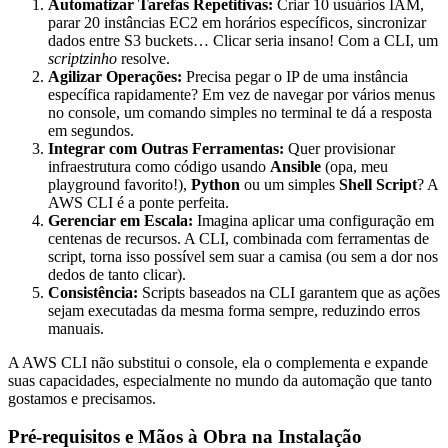
Automatizar Tarefas Repetitivas:
Criar 10 usuários IAM,
parar 20 instâncias EC2 em horários específicos, sincronizar
dados entre S3 buckets… Clicar seria insano! Com a CLI, um
scriptzinho
resolve.
Agilizar Operações:
Precisa pegar o IP de uma instância
específica rapidamente? Em vez de navegar por vários menus
no console, um comando simples no terminal te dá a resposta
em segundos.
Integrar com Outras Ferramentas:
Quer provisionar
infraestrutura como código usando
Ansible
(opa, meu
playground favorito!),
Python
ou um simples
Shell Script
? A
AWS CLI é a ponte perfeita.
Gerenciar em Escala:
Imagina aplicar uma configuração em
centenas de recursos. A CLI, combinada com ferramentas de
script, torna isso possível sem suar a camisa (ou sem a dor nos
dedos de tanto clicar).
Consistência:
Scripts baseados na CLI garantem que as ações
sejam executadas da mesma forma sempre, reduzindo erros
manuais.
A AWS CLI não substitui o console, ela o complementa e expande
suas capacidades, especialmente no mundo da automação que tanto
gostamos e precisamos.
Pré-requisitos e Mãos à Obra na Instalação