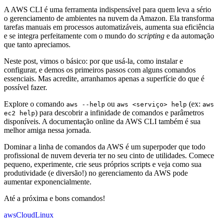
A AWS CLI é uma ferramenta indispensável para quem leva a sério
o gerenciamento de ambientes na nuvem da Amazon. Ela transforma
tarefas manuais em processos automatizáveis, aumenta sua eficiência
e se integra perfeitamente com o mundo do
scripting
e da automação
que tanto apreciamos.
Neste post, vimos o básico: por que usá-la, como instalar e
configurar, e demos os primeiros passos com alguns comandos
essenciais. Mas acredite, arranhamos apenas a superfície do que é
possível fazer.
Explore o comando
ou
(ex:
aws --help
aws <serviço> help
aws
) para descobrir a infinidade de comandos e parâmetros
ec2 help
disponíveis. A documentação online da AWS CLI também é sua
melhor amiga nessa jornada.
Dominar a linha de comandos da AWS é um superpoder que todo
profissional de nuvem deveria ter no seu cinto de utilidades. Comece
pequeno, experimente, crie seus próprios scripts e veja como sua
produtividade (e diversão!) no gerenciamento da AWS pode
aumentar exponencialmente.
Até a próxima e bons comandos!
aws
Cloud
Linux