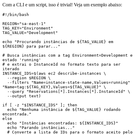
Com a CLI e um script, isso é trivial! Veja um exemplo abaixo:
#!/bin/bash

REGION="sa-east-1"

TAG_KEY="Environment"

TAG_VALUE="Development"

echo "Procurando instâncias de ${TAG_VALUE} em 
${REGION} para parar..."

# Busca instâncias com a tag Environment=Development e 
estado 'running'

# e extrai o InstanceId no formato texto para ser 
iterado

INSTANCE_IDS=$(aws ec2 describe-instances \

  --region $REGION \

  --filters "Name=instance-state-name,Values=running" 
"Name=tag:${TAG_KEY},Values=${TAG_VALUE}" \

  --query "Reservations[*].Instances[*].InstanceId" \

  --output text)

if [ -z "$INSTANCE_IDS" ]; then

  echo "Nenhuma instância de ${TAG_VALUE} rodando 
encontrada."

else

  echo "Instâncias encontradas: ${INSTANCE_IDS}"

  echo "Parando instâncias..."

  # Converte a lista de IDs para o formato aceito pelo 