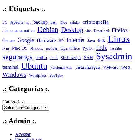
.: Etiquetas :.
criptografia
backup
Apache
3G
bash
apt
Blog
celular
Debian
Desktop
Firefox
data comemorativa
dns
Download
Linux
Internet
Google
Hardware
link
Gnome
Java
HD
rede
Mac OS
notícia
lvm
OpenOffice
Python
resenha
Mikrotik
Sysadmin
segurança
SSH
senha
shell
Shell-script
Ubuntu
web
terminal
virtualização
VMware
Versionamento
Windows
Wordpress
YouTube
.: Categorias :.
Categorias
.: Admin :.
Acessar
Feed de posts