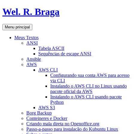
Pular
Wel. R. Braga
para
o
conteúdo
Pesquisar
Menu principal
Meus Textos
ANSI
Tabela ASCII
Sequências de escape ANSI
Ansible
AWS
AWS CLI
Configurando sua conta AWS para acesso
via CLI
Instalando o AWS CLI no Linux usando
pacote oficial da AWS
Instalando o AWS CLI usando pacote
Python
AWS S3
Borg Backup
Conteineres e Docker
Criando mala direta no Openoffice.org
Passo-a-passo para instalação do Kubuntu Linux