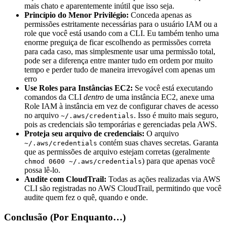
mais chato e aparentemente inútil que isso seja.
Princípio do Menor Privilégio:
Conceda apenas as
permissões estritamente necessárias para o usuário IAM ou a
role que você está usando com a CLI. Eu também tenho uma
enorme preguiça de ficar escolhendo as permissões correta
para cada caso, mas simplesmente usar uma permissão total,
pode ser a diferença entre manter tudo em ordem por muito
tempo e perder tudo de maneira irrevogável com apenas um
erro
Use Roles para Instâncias EC2:
Se você está executando
comandos da CLI
dentro
de uma instância EC2, anexe uma
Role IAM à instância em vez de configurar chaves de acesso
no arquivo
. Isso é muito mais seguro,
~/.aws/credentials
pois as credenciais são temporárias e gerenciadas pela AWS.
Proteja seu arquivo de credenciais:
O arquivo
contém suas chaves secretas. Garanta
~/.aws/credentials
que as permissões de arquivo estejam corretas (geralmente
) para que apenas você
chmod 0600 ~/.aws/credentials
possa lê-lo.
Audite com CloudTrail:
Todas as ações realizadas via AWS
CLI são registradas no AWS CloudTrail, permitindo que você
audite quem fez o quê, quando e onde.
Conclusão (Por Enquanto…)