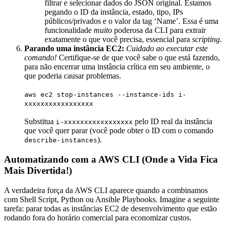
filtrar e selecionar dados do JSON original. Estamos
pegando o ID da instância, estado, tipo, IPs
públicos/privados e o valor da tag ‘Name’. Essa é uma
funcionalidade
muito
poderosa da CLI para extrair
exatamente o que você precisa, essencial para
scripting
.
Parando uma instância EC2:
Cuidado ao executar este
comando!
Certifique-se de que você sabe o que está fazendo,
para não encerrar uma instância crítica em seu ambiente, o
que poderia causar problemas.
aws ec2 stop-instances --instance-ids i-
xxxxxxxxxxxxxxxxx
Substitua
pelo ID real da instância
i-xxxxxxxxxxxxxxxxx
que você quer parar (você pode obter o ID com o comando
).
describe-instances
Automatizando com a AWS CLI (Onde a Vida Fica
Mais Divertida!)
A verdadeira força da AWS CLI aparece quando a combinamos
com Shell Script, Python ou Ansible Playbooks. Imagine a seguinte
tarefa: parar todas as instâncias EC2 de desenvolvimento que estão
rodando fora do horário comercial para economizar custos.