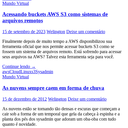
Mundo Virtual
Acessando buckets AWS S3 como sistemas de
arquivos remotos
15 de setembro de 2023
Welington
Deixe um comentário
Finalmente depois de muito tempo a AWS disponibilizou sua
ferramenta oficial que nos permite acessar buckets S3 como se
fossem um sistema de arquivos remoto. Está sofrendo para acessar
seus arquivos na AWS? Talvez esta ferramenta seja para você.
Acessando
Continue lendo
→
buckets
aws
Cloud
Linux
s3
Sysadmin
AWS
Mundo Virtual
S3
como
As nuvens sempre caem em forma de chuva
sistemas
de
15 de dezembro de 2012
Welington
Deixe um comentário
arquivos
remotos
As nuvens estão se tornando tão densas e escuras que começam a
cair sob a forma de um temporal que gela da cabeça à espinha e a
planta dos pés dos sysadmin que adoram um oba-oba com tudo
quanto é novidade.