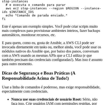
stop-instances

  # e executa o comando para parar

  aws ec2 stop-instances --region $REGION --instance-
ids $INSTANCE_IDS

  echo "Comando de parada enviado."

Este é apenas um exemplo simples. Você pode criar scripts muito
mais complexos para provisionar ambientes inteiros, fazer backups
automáticos, monitorar recursos, etc.
E para quem, como eu, gosta de Ansible, a AWS CLI pode ser
invocada diretamente em tasks ou, melhor ainda, você pode usar os
módulos nativos do Ansible que, por baixo dos panos, conversam
com a AWS usando as mesmas APIs que a CLI utiliza (e que
também precisam das credenciais configuradas!). Mas isso é assunto
para outro momento.
Dicas de Segurança e Boas Práticas (A
Responsabilidade Acima de Tudo!)
Usar a linha de comandos é poderoso, mas exige responsabilidade,
especialmente com credenciais.
Nunca use suas credenciais de usuário Root:
Sério, não
faça isso. Crie usuários IAM com permissões restritas, por