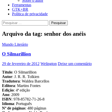
Sobre o autor
Ferramentas
GTK+BR
Política de privacidade
Pesquisar
por:
Arquivo da tag: senhor dos anéis
Mundo Literário
O Silmarillion
29 de fevereiro de 2012
Welington
Deixe um comentário
Título
: O Silmarillion
Autor
: J. R. R. Tolkien
Tradutora
: Waldea Barcellos
Editora
: Martins Fontes
Edição
: 4ª edição
Ano
: 2009
ISBN
: 978-85782-71-26-8
Idioma
: Português
Nº de páginas
: 480 páginas