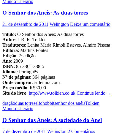
Mundo Literário
anéis:
O
O Senhor dos Aneis: As duas torres
retorno
do
rei
21 de dezembro de 2011
Welington
Deixe um comentário
Título:
O Senhor dos Aneis: As duas torres
Autor
: J. R. R. Tolkien
Tradutores
: Lenita Maria Rímoli Esteves, Almiro Pisseta
Editora
: Martins Fontes
Edição
: 7ª edição
Ano
: 2009
ISBN
: 85-336-1338-5
Idioma
: Português
Nº de páginas
: 364 páginas
Onde comprar
: sr leitura.com
Preço médio
: R$30,00
O
Site do livro
:
http://www.tolkien.co.uk
Continue lendo
→
Senhor
dragão
duas torres
elfo
hobbit
senhor dos anéis
Tolkien
dos
Mundo Literário
Aneis:
As
O Senhor dos Aneis: A sociedade do Anel
duas
torres
7 de dezembro de 2011
Welington
2 Comentários