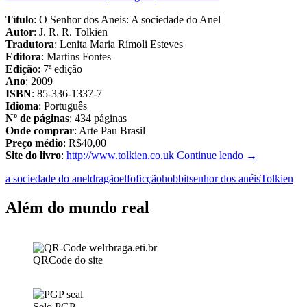
Título
: O Senhor dos Aneis: A sociedade do Anel
Autor
: J. R. R. Tolkien
Tradutora
: Lenita Maria Rímoli Esteves
Editora
: Martins Fontes
Edição
: 7ª edição
Ano
: 2009
ISBN
: 85-336-1337-7
Idioma
: Português
Nº de páginas
: 434 páginas
Onde comprar
: Arte Pau Brasil
Preço médio
: R$40,00
O
Site do livro
:
http://www.tolkien.co.uk
Continue lendo
→
Senhor
a sociedade do anel
dragão
elfo
ficção
hobbit
senhor dos anéis
Tolkien
dos
Aneis:
A
Além do mundo real
sociedade
do
Anel
QRCode do site
Selo PGP