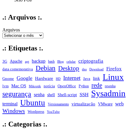
.: Arquivos :.
Arquivos
.: Etiquetas :.
criptografia
backup
Apache
3G
bash
apt
Blog
celular
Debian
Desktop
Firefox
data comemorativa
dns
Download
Linux
Internet
Google
Hardware
link
Gnome
Java
HD
rede
Mac OS
notícia
lvm
OpenOffice
Python
resenha
Mikrotik
Sysadmin
segurança
SSH
senha
shell
Shell-script
Ubuntu
web
terminal
virtualização
VMware
Versionamento
Windows
Wordpress
YouTube
.: Categorias :.