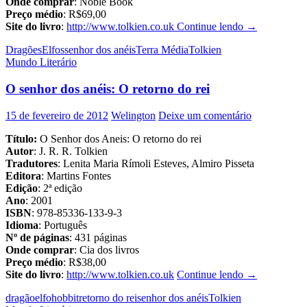
Onde comprar
: Noble Book
Preço médio
: R$69,00
O
Site do livro
:
http://www.tolkien.co.uk
Continue lendo
→
Silmarillion
Dragões
Elfos
senhor dos anéis
Terra Média
Tolkien
Mundo Literário
O senhor dos anéis: O retorno do rei
15 de fevereiro de 2012
Welington
Deixe um comentário
Título:
O Senhor dos Aneis: O retorno do rei
Autor
: J. R. R. Tolkien
Tradutores
: Lenita Maria Rímoli Esteves, Almiro Pisseta
Editora
: Martins Fontes
Edição
: 2ª edição
Ano
: 2001
ISBN
: 978-85336-133-9-3
Idioma
: Português
Nº de páginas
: 431 páginas
Onde comprar
: Cia dos livros
Preço médio
: R$38,00
O
Site do livro
:
http://www.tolkien.co.uk
Continue lendo
→
senhor
dragão
elfo
hobbit
retorno do rei
senhor dos anéis
Tolkien
dos