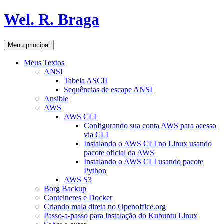
Pular
Wel. R. Braga
para
o
conteúdo
Pesquisar
Menu principal
Meus Textos
ANSI
Tabela ASCII
Sequências de escape ANSI
Ansible
AWS
AWS CLI
Configurando sua conta AWS para acesso
via CLI
Instalando o AWS CLI no Linux usando
pacote oficial da AWS
Instalando o AWS CLI usando pacote
Python
AWS S3
Borg Backup
Conteineres e Docker
Criando mala direta no Openoffice.org
Passo-a-passo para instalação do Kubuntu Linux