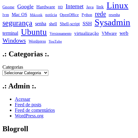
Linux
Internet
Google
Hardware
link
Gnome
Java
HD
rede
Mac OS
notícia
lvm
OpenOffice
Python
resenha
Mikrotik
Sysadmin
segurança
SSH
senha
shell
Shell-script
Ubuntu
web
terminal
virtualização
VMware
Versionamento
Windows
Wordpress
YouTube
.: Categorias :.
Categorias
.: Admin :.
Acessar
Feed de posts
Feed de comentários
WordPress.org
Blogroll