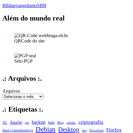
Manuscrita
Bíblia
evangelismo
SBB
de
Israel
(eu
Além do mundo real
participo)
QRCode do site
Selo PGP
.: Arquivos :.
Arquivos
.: Etiquetas :.
criptografia
backup
Apache
3G
bash
apt
Blog
celular
Debian
Desktop
Firefox
data comemorativa
dns
Download