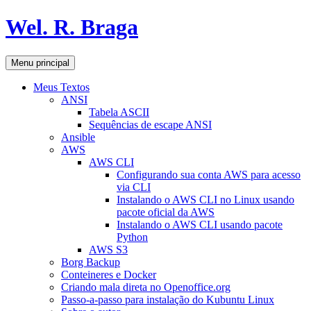
Pular
Wel. R. Braga
para
o
conteúdo
Pesquisar
Menu principal
Meus Textos
ANSI
Tabela ASCII
Sequências de escape ANSI
Ansible
AWS
AWS CLI
Configurando sua conta AWS para acesso
via CLI
Instalando o AWS CLI no Linux usando
pacote oficial da AWS
Instalando o AWS CLI usando pacote
Python
AWS S3
Borg Backup
Conteineres e Docker
Criando mala direta no Openoffice.org
Passo-a-passo para instalação do Kubuntu Linux