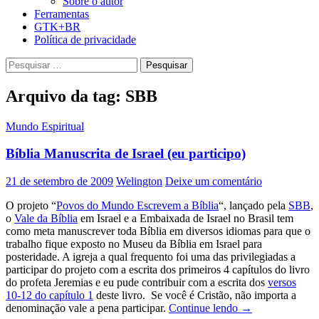
Sobre o autor
Ferramentas
GTK+BR
Política de privacidade
Pesquisar
por:
Arquivo da tag: SBB
Mundo Espiritual
Bíblia Manuscrita de Israel (eu participo)
21 de setembro de 2009
Welington
Deixe um comentário
O projeto “
Povos do Mundo Escrevem a Bíblia
“, lançado pela
SBB
,
o
Vale da Bíblia
em Israel e a Embaixada de Israel no Brasil tem
como meta manuscrever toda Bíblia em diversos idiomas para que o
trabalho fique exposto no Museu da Bíblia em Israel para
posteridade. A igreja a qual frequento foi uma das privilegiadas a
participar do projeto com a escrita dos primeiros 4 capítulos do livro
do profeta Jeremias e eu pude contribuir com a escrita dos
versos
10-12 do capítulo 1
deste livro. Se você é Cristão, não importa a
Bíblia
denominação vale a pena participar.
Continue lendo
→