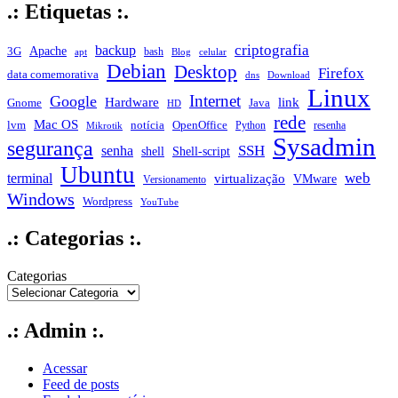
.: Etiquetas :.
criptografia
backup
Apache
3G
bash
apt
Blog
celular
Debian
Desktop
Firefox
data comemorativa
dns
Download
Linux
Internet
Google
Hardware
link
Gnome
Java
HD
rede
Mac OS
notícia
lvm
OpenOffice
Python
resenha
Mikrotik
Sysadmin
segurança
SSH
senha
shell
Shell-script
Ubuntu
web
terminal
virtualização
VMware
Versionamento
Windows
Wordpress
YouTube
.: Categorias :.
Categorias
.: Admin :.
Acessar
Feed de posts