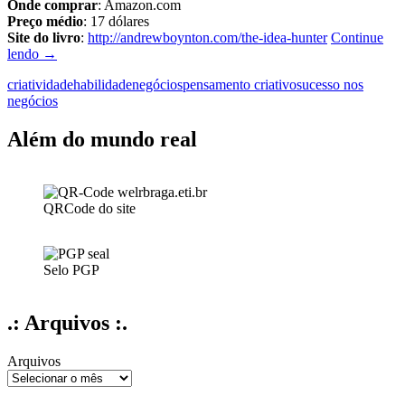
Onde comprar
: Amazon.com
Preço médio
: 17 dólares
Site do livro
:
http://andrewboynton.com/the-idea-hunter
Continue
The
lendo
→
Idea
criatividade
habilidade
negócios
pensamento criativo
sucesso nos
Hunter:
negócios
How
to
find
Além do mundo real
the
best
ideas
and
QRCode do site
make
them
happen
Selo PGP
.: Arquivos :.
Arquivos