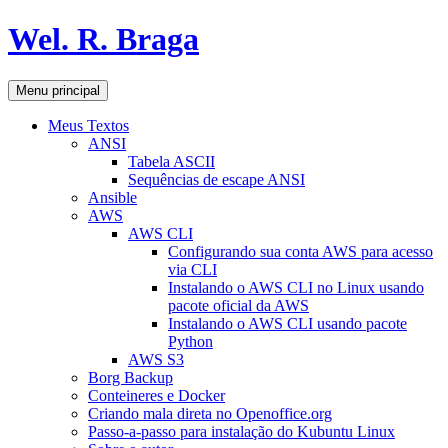
Pular
Wel. R. Braga
para
o
conteúdo
Pesquisar
Menu principal
Meus Textos
ANSI
Tabela ASCII
Sequências de escape ANSI
Ansible
AWS
AWS CLI
Configurando sua conta AWS para acesso
via CLI
Instalando o AWS CLI no Linux usando
pacote oficial da AWS
Instalando o AWS CLI usando pacote
Python
AWS S3
Borg Backup
Conteineres e Docker
Criando mala direta no Openoffice.org
Passo-a-passo para instalação do Kubuntu Linux