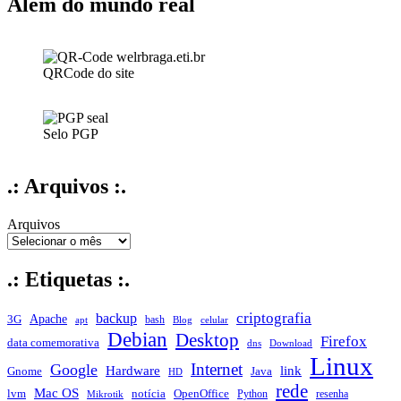
Além do mundo real
QRCode do site
Selo PGP
.: Arquivos :.
Arquivos
.: Etiquetas :.
criptografia
backup
Apache
3G
bash
apt
Blog
celular
Debian
Desktop
Firefox
data comemorativa
dns
Download
Linux
Internet
Google
Hardware
link
Gnome
Java
HD
rede
Mac OS
notícia
lvm
OpenOffice
Python
resenha
Mikrotik