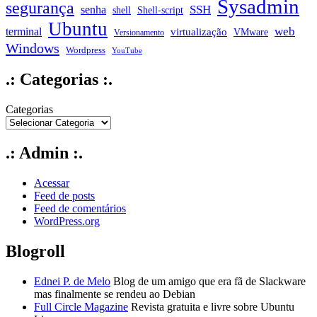
Sysadmin
segurança
SSH
senha
shell
Shell-script
Ubuntu
web
terminal
virtualização
VMware
Versionamento
Windows
Wordpress
YouTube
.: Categorias :.
Categorias
.: Admin :.
Acessar
Feed de posts
Feed de comentários
WordPress.org
Blogroll
Ednei P. de Melo
Blog de um amigo que era fã de Slackware
mas finalmente se rendeu ao Debian
Full Circle Magazine
Revista gratuita e livre sobre Ubuntu