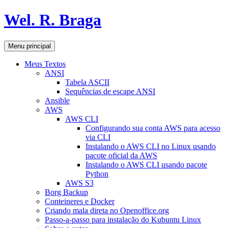
Pular
Wel. R. Braga
para
o
conteúdo
Pesquisar
Menu principal
Meus Textos
ANSI
Tabela ASCII
Sequências de escape ANSI
Ansible
AWS
AWS CLI
Configurando sua conta AWS para acesso
via CLI
Instalando o AWS CLI no Linux usando
pacote oficial da AWS
Instalando o AWS CLI usando pacote
Python
AWS S3
Borg Backup
Conteineres e Docker
Criando mala direta no Openoffice.org
Passo-a-passo para instalação do Kubuntu Linux