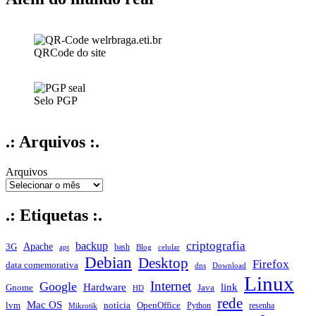
QRCode do site
Selo PGP
.: Arquivos :.
Arquivos
.: Etiquetas :.
criptografia
backup
Apache
3G
bash
apt
Blog
celular
Debian
Desktop
Firefox
data comemorativa
dns
Download
Linux
Internet
Google
Hardware
link
Gnome
Java
HD
rede
Mac OS
notícia
lvm
OpenOffice
Python
resenha
Mikrotik