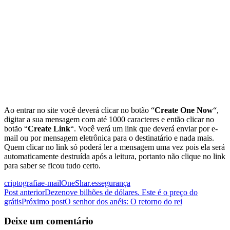
Ao entrar no site você deverá clicar no botão “
Create One Now
“,
digitar a sua mensagem com até 1000 caracteres e então clicar no
botão “
Create Link
“. Você verá um link que deverá enviar por e-
mail ou por mensagem eletrônica para o destinatário e nada mais.
Quem clicar no link só poderá ler a mensagem uma vez pois ela será
automaticamente destruída após a leitura, portanto não clique no link
para saber se ficou tudo certo.
criptografia
e-mail
OneShar.es
segurança
Navegação
Post anterior
Dezenove bilhões de dólares. Este é o preço do
grátis
Próximo post
O senhor dos anéis: O retorno do rei
de
posts
Deixe um comentário