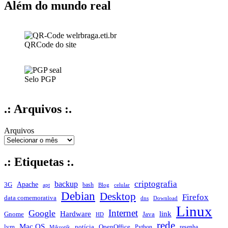
Netware
Além do mundo real
a
partir
do
Ubuntu
QRCode do site
Selo PGP
.: Arquivos :.
Arquivos
.: Etiquetas :.
criptografia
backup
Apache
3G
bash
apt
Blog
celular
Debian
Desktop
Firefox
data comemorativa
dns
Download
Linux
Internet
Google
Hardware
link
Gnome
Java
HD
rede
Mac OS
notícia
lvm
OpenOffice
Python
resenha
Mikrotik