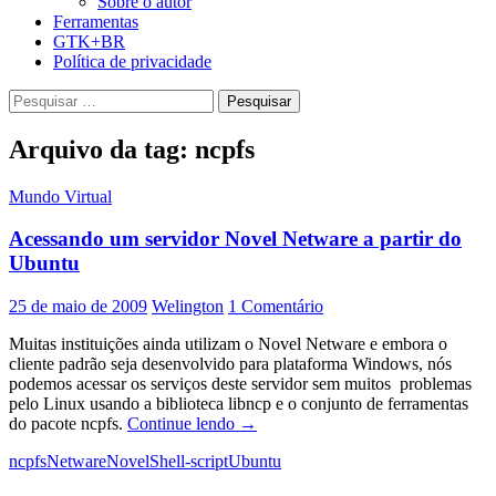
Sobre o autor
Ferramentas
GTK+BR
Política de privacidade
Pesquisar
por:
Arquivo da tag: ncpfs
Mundo Virtual
Acessando um servidor Novel Netware a partir do
Ubuntu
25 de maio de 2009
Welington
1 Comentário
Muitas instituições ainda utilizam o Novel Netware e embora o
cliente padrão seja desenvolvido para plataforma Windows, nós
podemos acessar os serviços deste servidor sem muitos problemas
pelo Linux usando a biblioteca libncp e o conjunto de ferramentas
Acessando
do pacote ncpfs.
Continue lendo
→
um
ncpfs
Netware
Novel
Shell-script
Ubuntu
servidor
Novel