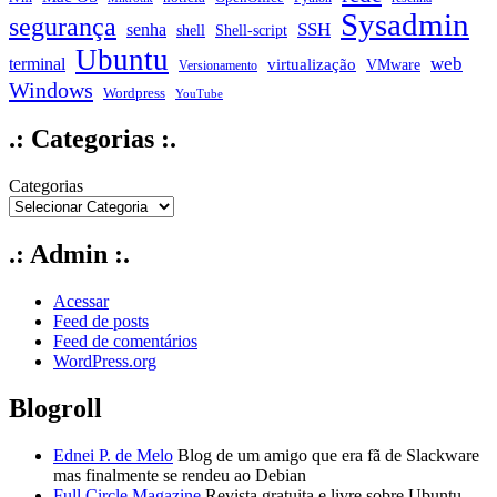
Sysadmin
segurança
SSH
senha
shell
Shell-script
Ubuntu
web
terminal
virtualização
VMware
Versionamento
Windows
Wordpress
YouTube
.: Categorias :.
Categorias
.: Admin :.
Acessar
Feed de posts
Feed de comentários
WordPress.org
Blogroll
Ednei P. de Melo
Blog de um amigo que era fã de Slackware
mas finalmente se rendeu ao Debian
Full Circle Magazine
Revista gratuita e livre sobre Ubuntu