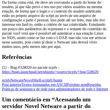
Da forma como está, ele deve ser executado a partir do home do
usuário, já que não previ o seu uso por vários usuários na mesma
estação, de forma que o login e o contexto do usuário auteticado
estão no próprio arquivo do script ao invés de um arquivo de
configuração a parte e pessoal. Isso pode até ser feito, mas não tive
interesse em fazê-lo, então a critério de sua criatividade. Estudando
um pouco dos parâmetros do ncpmount e o restante do conteúdo do
pacote você verá que é possível até autenticar a sua estação Linux
no NDS, assim como se faz com o LDAP, mas não vou me arriscar
nesse assunto, pois como já disse o Netware não deverá viver
muitos anos, pelo menos não por aqui.
Referências
[1] – Bug #328020 no pacote ncpfs –
https://bugs.launchpad.net/ubuntu/+source/ncpfs/+bug/328020
ncpfs
Netware
Novel
Shell-script
Ubuntu
Navegação
Post anterior
Textos formatados em ASCII
Próximo post
Resenha:
Práticas de segurança de rede para administradores de rede e Internet
de
posts
Um comentário em “Acessando um
servidor Novel Netware a partir do