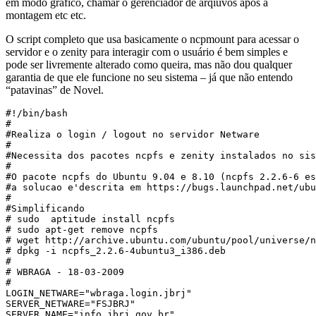
em modo gráfico, chamar o gerenciador de arqiuvos após a
montagem etc etc.
O script completo que usa basicamente o ncpmount para acessar o
servidor e o zenity para interagir com o usuário é bem simples e
pode ser livremente alterado como queira, mas não dou qualquer
garantia de que ele funcione no seu sistema – já que não entendo
“patavinas” de Novel.
#!/bin/bash

#

#Realiza o login / logout no servidor Netware

#

#Necessita dos pacotes ncpfs e zenity instalados no sis
#

#O pacote ncpfs do Ubuntu 9.04 e 8.10 (ncpfs 2.2.6-6 es
#a solucao e'descrita em https://bugs.launchpad.net/ubu
#

#Simplificando

# sudo  aptitude install ncpfs

# sudo apt-get remove ncpfs

# wget http://archive.ubuntu.com/ubuntu/pool/universe/n
# dpkg -i ncpfs_2.2.6-4ubuntu3_i386.deb

#

# WBRAGA - 18-03-2009

#

LOGIN_NETWARE="wbraga.login.jbrj"

SERVER_NETWARE="FSJBRJ"

SERVER_NAME="info.jbrj.gov.br"
