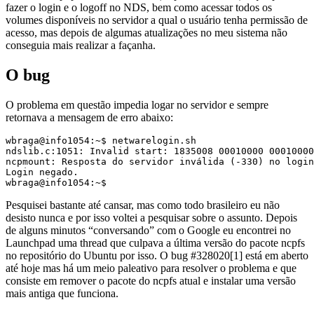
fazer o login e o logoff no NDS, bem como acessar todos os
volumes disponíveis no servidor a qual o usuário tenha permissão de
acesso, mas depois de algumas atualizações no meu sistema não
conseguia mais realizar a façanha.
O bug
O problema em questão impedia logar no servidor e sempre
retornava a mensagem de erro abaixo:
wbraga@info1054:~$ netwarelogin.sh

ndslib.c:1051: Invalid start: 1835008 00010000 00010000
ncpmount: Resposta do servidor inválida (-330) no login
Login negado.

wbraga@info1054:~$
Pesquisei bastante até cansar, mas como todo brasileiro eu não
desisto nunca e por isso voltei a pesquisar sobre o assunto. Depois
de alguns minutos “conversando” com o Google eu encontrei no
Launchpad uma thread que culpava a última versão do pacote ncpfs
no repositório do Ubuntu por isso. O bug #328020[1] está em aberto
até hoje mas há um meio paleativo para resolver o problema e que
consiste em remover o pacote do ncpfs atual e instalar uma versão
mais antiga que funciona.