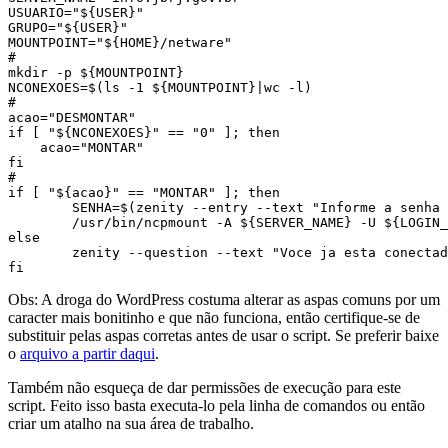
USUARIO="${USER}"

GRUPO="${USER}"

MOUNTPOINT="${HOME}/netware"

#

mkdir -p ${MOUNTPOINT}

NCONEXOES=$(ls -1 ${MOUNTPOINT}|wc -l)

#

acao="DESMONTAR"

if [ "${NCONEXOES}" == "0" ]; then

    acao="MONTAR"

fi

#

if [ "${acao}" == "MONTAR" ]; then

	SENHA=$(zenity --entry --text "Informe a senha do Netware" --hide-text)

	/usr/bin/ncpmount -A ${SERVER_NAME} -U ${LOGIN_NETWARE} -u ${USUARIO} -g ${GRUPO} -S ${SERVER_NETWARE} ${MOUNTPOINT} -P ${SENHA} && nautilus --no-desktop ${MOUNTPOINT}

else

	zenity --question --text "Voce ja esta conectado ao servidor\nDesconectar do servidor Netware?" --title "Desconectar" --ok-label="Sim, imediatamente" --cancel-label="Ainda não" && /usr/bin/ncpumount ${MOUNTPOINT}

fi
Obs: A droga do WordPress costuma alterar as aspas comuns por um
caracter mais bonitinho e que não funciona, então certifique-se de
substituir pelas aspas corretas antes de usar o script. Se preferir baixe
o
arquivo a partir daqui
.
Também não esqueça de dar permissões de execução para este
script. Feito isso basta executa-lo pela linha de comandos ou então
criar um atalho na sua área de trabalho.