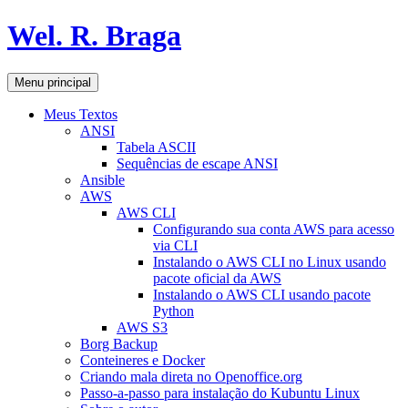
Pular
Wel. R. Braga
para
o
conteúdo
Pesquisar
Menu principal
Meus Textos
ANSI
Tabela ASCII
Sequências de escape ANSI
Ansible
AWS
AWS CLI
Configurando sua conta AWS para acesso
via CLI
Instalando o AWS CLI no Linux usando
pacote oficial da AWS
Instalando o AWS CLI usando pacote
Python
AWS S3
Borg Backup
Conteineres e Docker
Criando mala direta no Openoffice.org
Passo-a-passo para instalação do Kubuntu Linux