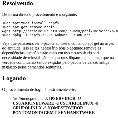
Resolvendo
De forma direta o procedimento é o seguinte:
sudo aptitude install ncpfs

sudo apt-get remove ncpfs

wget http://archive.ubuntu.com/ubuntu/pool/universe/n/n
sudo dpkg -i ncpfs_2.2.6-4ubuntu3_i386.deb
Veja que para remover o pacote eu usei o comando apt-get ao invés
do aptitude, isso se faz necessário pois o aptitude remove as
dependências que não estão mais em uso e o resultado seria a
necessidade de reinstalação dos pacotes libpam-ncp e libncp que na
verdade continuarão sendo exigidas pelo pacote de versão antiga
instalado pelos comandos seguintes.
Logando
O procedimento de login é basicamente este:
/usr/bin/ncpmount -A
IPSERVIDOR
-U
USUARIONETWARE
-u
USUARIOLINUX
-g
GRUPOLINUX
-S
NOMESERVIDOR
PONTOMONTAGEM
-P
SENHANETWARE