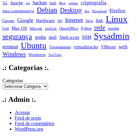
criptografia
backup
Apache
3G
bash
apt
Blog
celular
Debian
Desktop
Firefox
data comemorativa
dns
Download
Linux
Internet
Google
Hardware
link
Gnome
Java
HD
rede
Mac OS
notícia
lvm
OpenOffice
Python
resenha
Mikrotik
Sysadmin
segurança
SSH
senha
shell
Shell-script
Ubuntu
web
terminal
virtualização
VMware
Versionamento
Windows
Wordpress
YouTube
.: Categorias :.
Categorias
.: Admin :.
Acessar
Feed de posts
Feed de comentários
WordPress.org