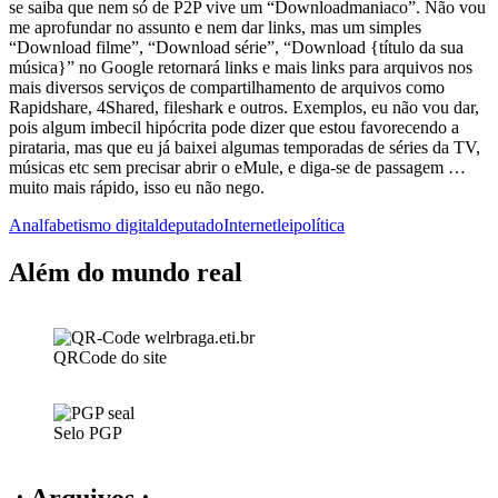
se saiba que nem só de P2P vive um “Downloadmaniaco”. Não vou
me aprofundar no assunto e nem dar links, mas um simples
“Download filme”, “Download série”, “Download {título da sua
música}” no Google retornará links e mais links para arquivos nos
mais diversos serviços de compartilhamento de arquivos como
Rapidshare, 4Shared, fileshark e outros. Exemplos, eu não vou dar,
pois algum imbecil hipócrita pode dizer que estou favorecendo a
pirataria, mas que eu já baixei algumas temporadas de séries da TV,
músicas etc sem precisar abrir o eMule, e diga-se de passagem …
muito mais rápido, isso eu não nego.
Analfabetismo digital
deputado
Internet
lei
política
Além do mundo real
QRCode do site
Selo PGP
.: Arquivos :.