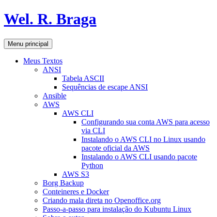
Pular
Wel. R. Braga
para
o
conteúdo
Pesquisar
Menu principal
Meus Textos
ANSI
Tabela ASCII
Sequências de escape ANSI
Ansible
AWS
AWS CLI
Configurando sua conta AWS para acesso
via CLI
Instalando o AWS CLI no Linux usando
pacote oficial da AWS
Instalando o AWS CLI usando pacote
Python
AWS S3
Borg Backup
Conteineres e Docker
Criando mala direta no Openoffice.org
Passo-a-passo para instalação do Kubuntu Linux