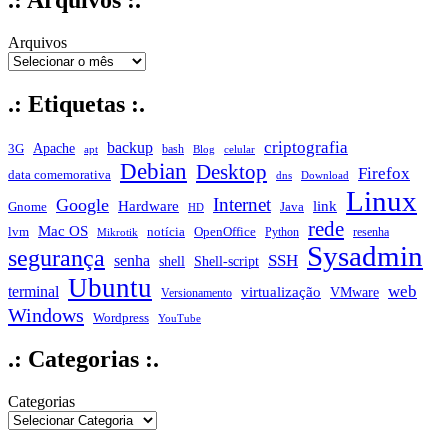
Arquivos
.: Etiquetas :.
criptografia
backup
Apache
3G
bash
apt
Blog
celular
Debian
Desktop
Firefox
data comemorativa
dns
Download
Linux
Internet
Google
Hardware
link
Gnome
Java
HD
rede
Mac OS
notícia
lvm
OpenOffice
Python
resenha
Mikrotik
Sysadmin
segurança
SSH
senha
shell
Shell-script
Ubuntu
web
terminal
virtualização
VMware
Versionamento
Windows
Wordpress
YouTube
.: Categorias :.
Categorias