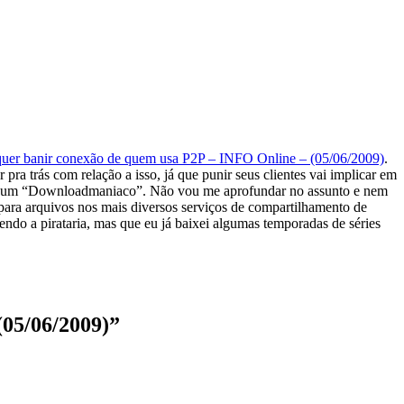
uer banir conexão de quem usa P2P – INFO Online – (05/06/2009)
.
pra trás com relação a isso, já que punir seus clientes vai implicar em
 vive um “Downloadmaniaco”. Não vou me aprofundar no assunto e nem
para arquivos nos mais diversos serviços de compartilhamento de
endo a pirataria, mas que eu já baixei algumas temporadas de séries
05/06/2009)”