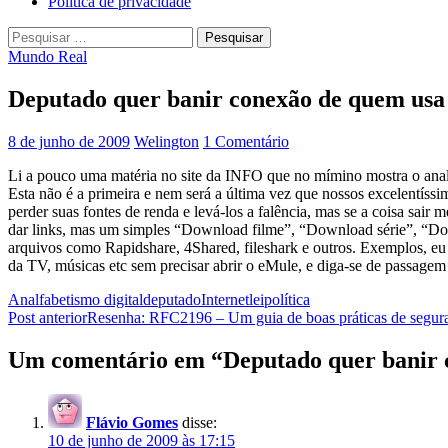
Política de privacidade
Pesquisar
por:
Mundo Real
Deputado quer banir conexão de quem usa
8 de junho de 2009
Welington
1 Comentário
Li a pouco uma matéria no site da INFO que no mímino mostra o analf
Esta não é a primeira e nem será a última vez que nossos excelentíssim
perder suas fontes de renda e levá-los a falência, mas se a coisa s
dar links, mas um simples “Download filme”, “Download série”, “Down
arquivos como Rapidshare, 4Shared, fileshark e outros. Exemplos, eu 
da TV, músicas etc sem precisar abrir o eMule, e diga-se de passagem
Analfabetismo digital
deputado
Internet
lei
política
Navegação
Post anterior
Resenha: RFC2196 – Um guia de boas práticas de segur
de
Um comentário em “Deputado quer banir c
posts
Flávio Gomes
disse:
10 de junho de 2009 às 17:15