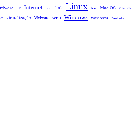
Linux
Internet
rdware
link
Mac OS
Java
lvm
HD
Mikrotik
Windows
web
virtualização
VMware
nto
Wordpress
YouTube