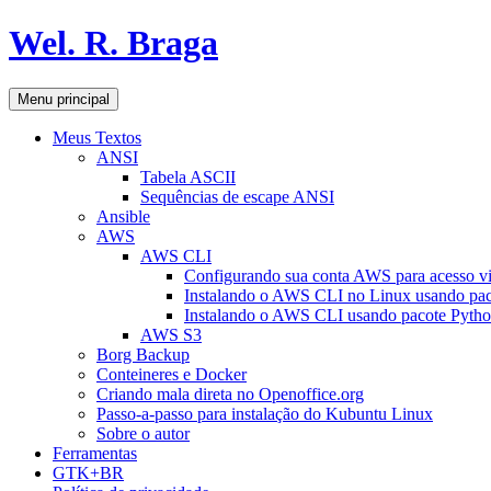
Pular
Wel. R. Braga
para
o
conteúdo
Pesquisar
Menu principal
Meus Textos
ANSI
Tabela ASCII
Sequências de escape ANSI
Ansible
AWS
AWS CLI
Configurando sua conta AWS para acesso v
Instalando o AWS CLI no Linux usando pac
Instalando o AWS CLI usando pacote Pyth
AWS S3
Borg Backup
Conteineres e Docker
Criando mala direta no Openoffice.org
Passo-a-passo para instalação do Kubuntu Linux
Sobre o autor
Ferramentas
GTK+BR