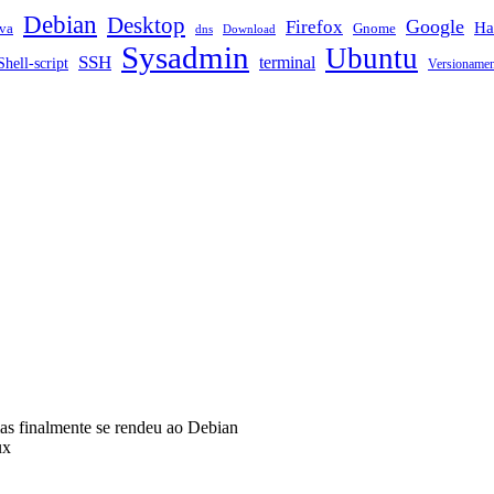
Debian
Desktop
Google
Firefox
Ha
va
Gnome
dns
Download
Sysadmin
Ubuntu
SSH
terminal
Shell-script
Versioname
s finalmente se rendeu ao Debian
ux