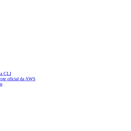
ia CLI
ote oficial da AWS
on