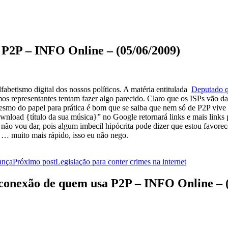
 P2P – INFO Online – (05/06/2009)
abetismo digital dos nossos políticos. A matéria entitulada
Deputado q
os representantes tentam fazer algo parecido. Claro que os ISPs vão dar 
air mesmo do papel para prática é bom que se saiba que nem só de P2P
load {título da sua música}” no Google retornará links e mais links 
não vou dar, pois algum imbecil hipócrita pode dizer que estou favorec
 … muito mais rápido, isso eu não nego.
ança
Próximo post
Legislação para conter crimes na internet
onexão de quem usa P2P – INFO Online – (