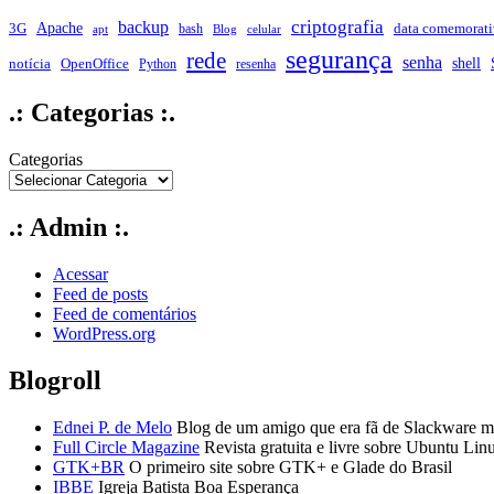
criptografia
backup
Apache
data comemorati
3G
bash
apt
Blog
celular
segurança
rede
senha
shell
notícia
OpenOffice
Python
resenha
.: Categorias :.
Categorias
.: Admin :.
Acessar
Feed de posts
Feed de comentários
WordPress.org
Blogroll
Ednei P. de Melo
Blog de um amigo que era fã de Slackware ma
Full Circle Magazine
Revista gratuita e livre sobre Ubuntu Lin
GTK+BR
O primeiro site sobre GTK+ e Glade do Brasil
IBBE
Igreja Batista Boa Esperança