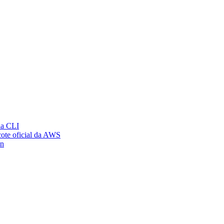
ia CLI
ote oficial da AWS
on