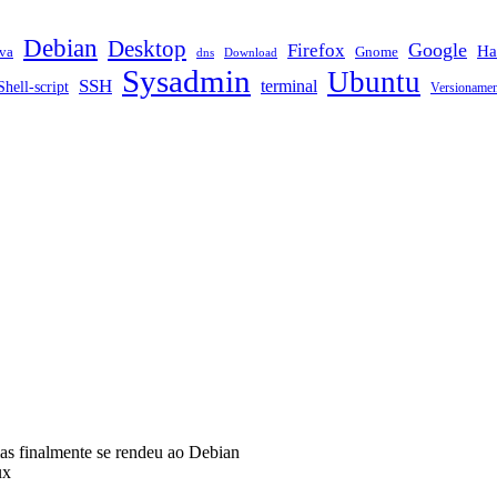
Debian
Desktop
Google
Firefox
Ha
va
Gnome
dns
Download
Sysadmin
Ubuntu
SSH
terminal
Shell-script
Versioname
s finalmente se rendeu ao Debian
ux