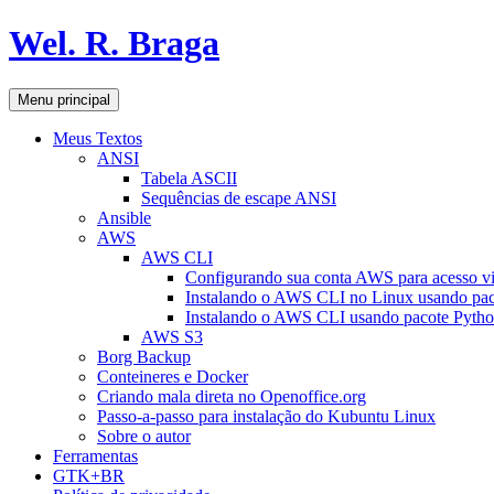
Pular
Wel. R. Braga
para
o
conteúdo
Pesquisar
Menu principal
Meus Textos
ANSI
Tabela ASCII
Sequências de escape ANSI
Ansible
AWS
AWS CLI
Configurando sua conta AWS para acesso v
Instalando o AWS CLI no Linux usando pac
Instalando o AWS CLI usando pacote Pyth
AWS S3
Borg Backup
Conteineres e Docker
Criando mala direta no Openoffice.org
Passo-a-passo para instalação do Kubuntu Linux
Sobre o autor
Ferramentas
GTK+BR