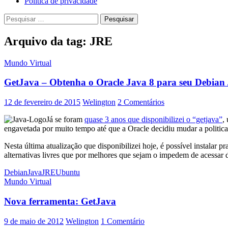
Política de privacidade
Pesquisar
por:
Arquivo da tag: JRE
Mundo Virtual
GetJava – Obtenha o Oracle Java 8 para seu Debian
12 de fevereiro de 2015
Welington
2 Comentários
Já se foram
quase 3 anos que disponibilizei o “getjava”
,
engavetada por muito tempo até que a Oracle decidiu mudar a politica 
Nesta última atualização que disponibilizei hoje, é possível instal
alternativas livres que por melhores que sejam o impedem de acessar 
Debian
Java
JRE
Ubuntu
Mundo Virtual
Nova ferramenta: GetJava
9 de maio de 2012
Welington
1 Comentário