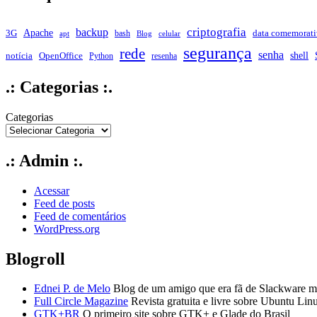
criptografia
backup
Apache
data comemorati
3G
bash
apt
Blog
celular
segurança
rede
senha
shell
notícia
OpenOffice
Python
resenha
.: Categorias :.
Categorias
.: Admin :.
Acessar
Feed de posts
Feed de comentários
WordPress.org
Blogroll
Ednei P. de Melo
Blog de um amigo que era fã de Slackware ma
Full Circle Magazine
Revista gratuita e livre sobre Ubuntu Lin
GTK+BR
O primeiro site sobre GTK+ e Glade do Brasil