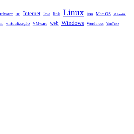
Linux
Internet
rdware
link
Mac OS
Java
lvm
HD
Mikrotik
Windows
web
virtualização
VMware
nto
Wordpress
YouTube