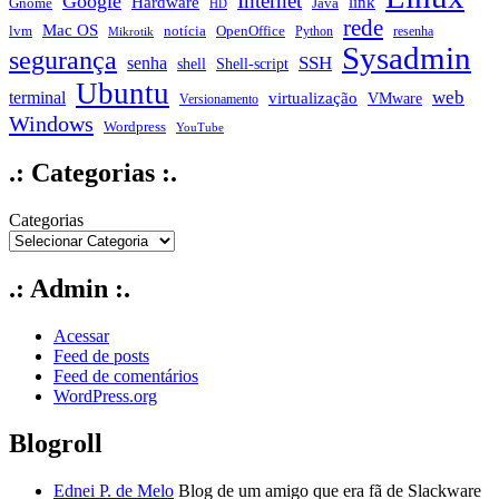
Internet
Google
Hardware
link
Gnome
Java
HD
rede
Mac OS
notícia
lvm
OpenOffice
Python
resenha
Mikrotik
Sysadmin
segurança
SSH
senha
shell
Shell-script
Ubuntu
web
terminal
virtualização
VMware
Versionamento
Windows
Wordpress
YouTube
.: Categorias :.
Categorias
.: Admin :.
Acessar
Feed de posts
Feed de comentários
WordPress.org
Blogroll
Ednei P. de Melo
Blog de um amigo que era fã de Slackware