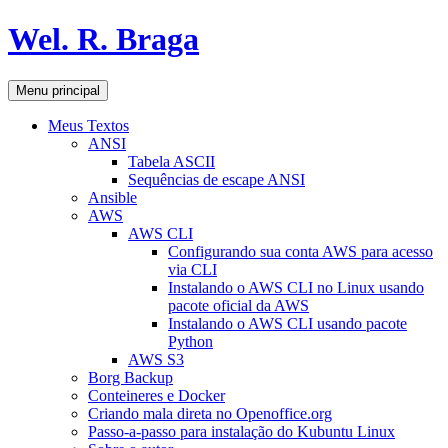
Pular
Wel. R. Braga
para
o
conteúdo
Pesquisar
Menu principal
Meus Textos
ANSI
Tabela ASCII
Sequências de escape ANSI
Ansible
AWS
AWS CLI
Configurando sua conta AWS para acesso
via CLI
Instalando o AWS CLI no Linux usando
pacote oficial da AWS
Instalando o AWS CLI usando pacote
Python
AWS S3
Borg Backup
Conteineres e Docker
Criando mala direta no Openoffice.org
Passo-a-passo para instalação do Kubuntu Linux