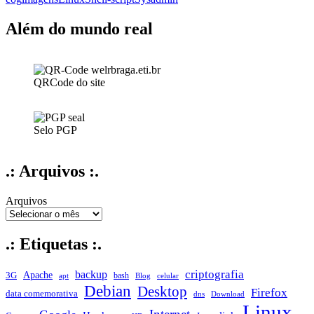
imagens
duplicadas
Além do mundo real
QRCode do site
Selo PGP
.: Arquivos :.
Arquivos
.: Etiquetas :.
criptografia
backup
Apache
3G
bash
apt
Blog
celular
Debian
Desktop
Firefox
data comemorativa
dns
Download
Linux