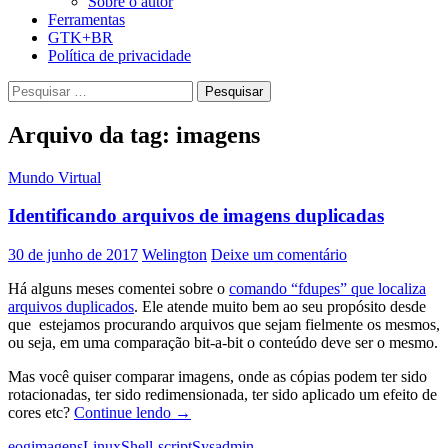
Sobre o autor
Ferramentas
GTK+BR
Política de privacidade
Pesquisar
por:
Arquivo da tag: imagens
Mundo Virtual
Identificando arquivos de imagens duplicadas
30 de junho de 2017
Welington
Deixe um comentário
Há alguns meses comentei sobre o
comando “fdupes” que localiza
arquivos duplicados
. Ele atende muito bem ao seu propósito desde
que estejamos procurando arquivos que sejam fielmente os mesmos,
ou seja, em uma comparação bit-a-bit o conteúdo deve ser o mesmo.
Mas você quiser comparar imagens, onde as cópias podem ter sido
rotacionadas, ter sido redimensionada, ter sido aplicado um efeito de
Identificando
cores etc?
Continue lendo
→
arquivos
eog
imagens
Linux
Shell-script
Sysadmin
de