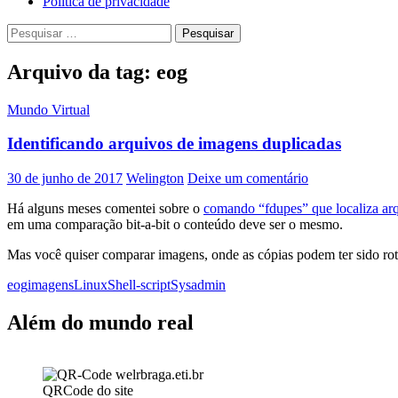
Política de privacidade
Pesquisar
por:
Arquivo da tag: eog
Mundo Virtual
Identificando arquivos de imagens duplicadas
30 de junho de 2017
Welington
Deixe um comentário
Há alguns meses comentei sobre o
comando “fdupes” que localiza ar
em uma comparação bit-a-bit o conteúdo deve ser o mesmo.
Mas você quiser comparar imagens, onde as cópias podem ter sido rota
eog
imagens
Linux
Shell-script
Sysadmin
Além do mundo real
QRCode do site