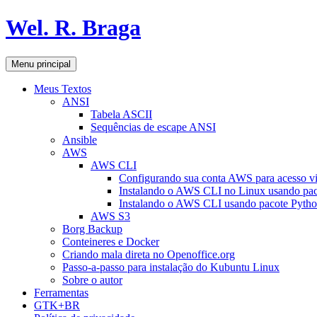
Pular
Wel. R. Braga
para
o
conteúdo
Pesquisar
Menu principal
Meus Textos
ANSI
Tabela ASCII
Sequências de escape ANSI
Ansible
AWS
AWS CLI
Configurando sua conta AWS para acesso v
Instalando o AWS CLI no Linux usando pac
Instalando o AWS CLI usando pacote Pyth
AWS S3
Borg Backup
Conteineres e Docker
Criando mala direta no Openoffice.org
Passo-a-passo para instalação do Kubuntu Linux
Sobre o autor
Ferramentas
GTK+BR