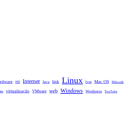
Linux
Internet
rdware
link
Mac OS
Java
lvm
HD
Mikrotik
Windows
web
virtualização
VMware
nto
Wordpress
YouTube