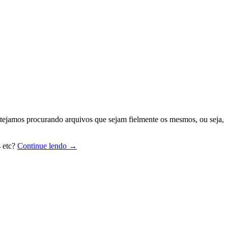
stejamos procurando arquivos que sejam fielmente os mesmos, ou seja,
Identificando
s etc?
Continue lendo
→
arquivos
de
imagens
duplicadas