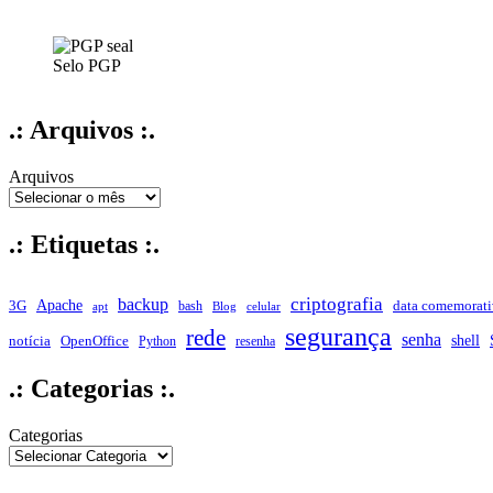
Selo PGP
.: Arquivos :.
Arquivos
.: Etiquetas :.
criptografia
backup
Apache
data comemorati
3G
bash
apt
Blog
celular
segurança
rede
senha
shell
notícia
OpenOffice
Python
resenha
.: Categorias :.
Categorias