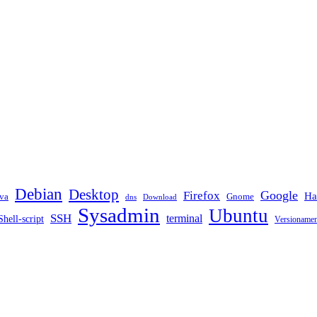
Debian
Desktop
Google
Firefox
Ha
va
Gnome
dns
Download
Sysadmin
Ubuntu
SSH
terminal
Shell-script
Versioname