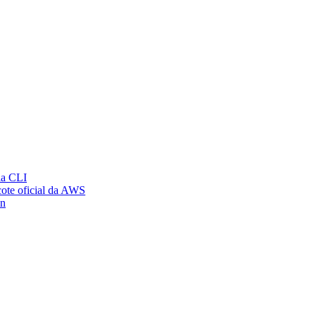
ia CLI
ote oficial da AWS
on